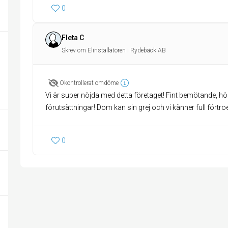
0
Fleta C
Skrev om Elinstallatören i Rydebäck AB
Okontrollerat omdöme
Vi är super nöjda med detta företaget! Fint bemötande, h
förutsättningar! Dom kan sin grej och vi känner full förtro
0