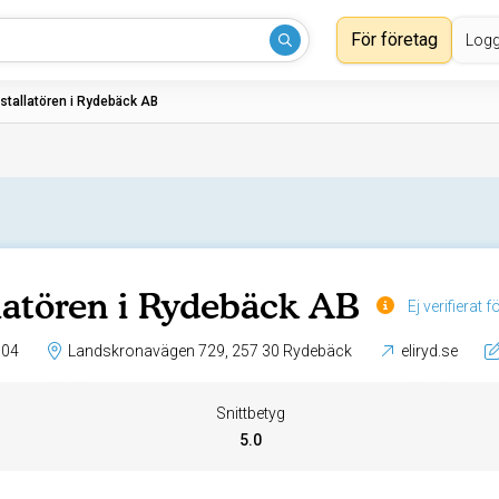
För företag
Logg
nstallatören i Rydebäck AB
llatören i Rydebäck AB
Ej verifierat 
 04
Landskronavägen 729, 257 30 Rydebäck
eliryd.se
Snittbetyg
5.0