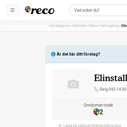
Vad söker du?
Alla kategorier
›
Elektriker
›
Skåne
›
Helsingborg
›
Eli
Är det här ditt företag?
Elinsta
Ring 042-14 00
Omdömen totalt
2
Lägg till verksamhetsbeskrivning