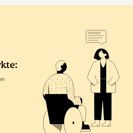
ykte:
en.