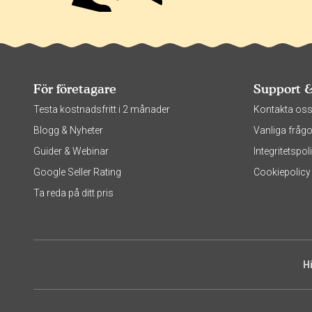
För företagare
Support 
Testa kostnadsfritt i 2 månader
Kontakta os
Blogg & Nyheter
Vanliga frågo
Guider & Webinar
Integritetsp
Google Seller Rating
Cookiepolicy
Ta reda på ditt pris
H