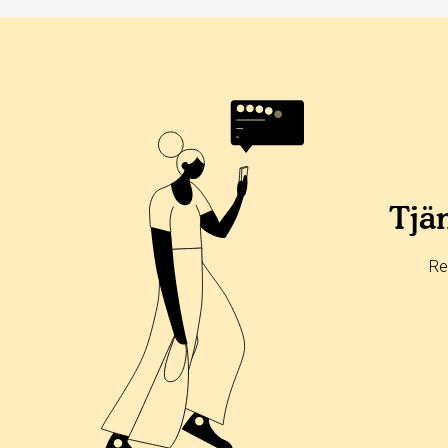
Betyg & tidpunkt:
Alla
365 dagar
90 dagar
30 dagar
100%
0%
Tjän
0%
0%
Re
0%