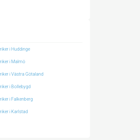
triker i Huddinge
triker i Malmö
triker i Västra Götaland
riker i Bollebygd
riker i Falkenberg
riker i Karlstad