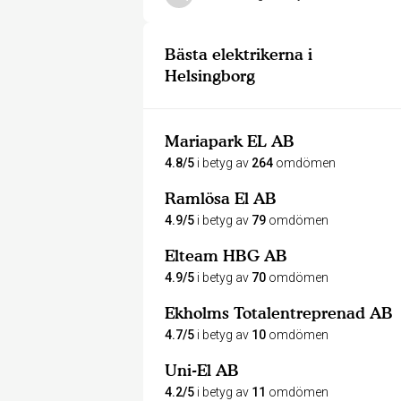
Bästa elektrikerna i
Helsingborg
Mariapark EL AB
4.8/5
i betyg av
264
omdömen
Ramlösa El AB
4.9/5
i betyg av
79
omdömen
Elteam HBG AB
4.9/5
i betyg av
70
omdömen
Ekholms Totalentreprenad AB
4.7/5
i betyg av
10
omdömen
Uni-El AB
4.2/5
i betyg av
11
omdömen