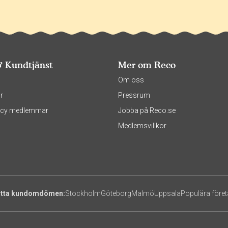
& Kundtjänst
Mer om Reco
s
Om oss
r
Pressrum
olicy medlemmar
Jobba på Reco.se
Medlemsvillkor
itta kundomdömen:
Stockholm
Göteborg
Malmö
Uppsala
Populära före