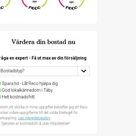
Värdera din bostad nu
råga en expert - Få ut max av din försäljning
Spara tid - Låt Reco hjälpa dig
God lokalkännedom i Täby
Helt kostnadsfritt
nom att skicka in mina uppgifter bekräftar jag att Reco
ickar vidare uppgifterna till det valda företaget för
terkoppling.
Läs integritetspolicy
.
Tjänsten är kostnadsfri & utan förpliktelser!