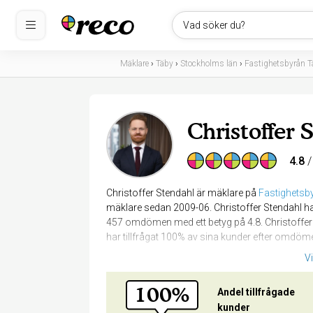
Vad söker du?
Mäklare
›
Täby
›
Stockholms län
›
Fastighetsbyrån T
Christoffer 
4.8
/
Christoffer Stendahl är mäklare på
Fastighetsb
mäklare sedan 2009-06. Christoffer Stendahl ha
457 omdömen med ett betyg på 4.8. Christoffer 
har tillfrågat 100% av sina kunder efter omdöm
V
Vad är det bästa med att jobba som mäklare?
100%
Att få hjälpa människor på vägen genom en stor f
Andel tillfrågade
bostad.
kunder