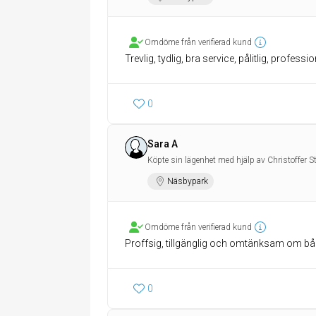
Omdöme från verifierad kund
Trevlig, tydlig, bra service, pålitlig, prof
0
Sara A
Köpte sin lägenhet med hjälp av Christoffer S
Näsbypark
Omdöme från verifierad kund
Proffsig, tillgänglig och omtänksam om bå
0