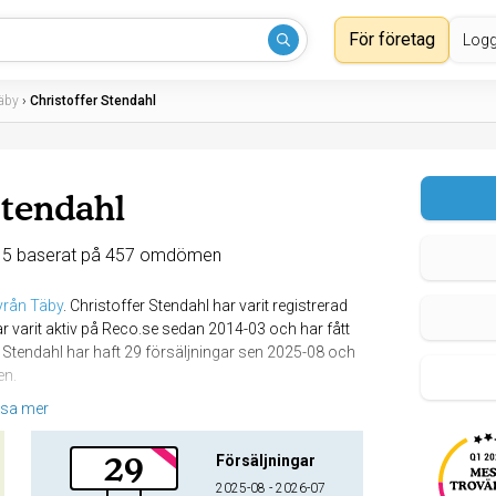
För företag
Logg
äby
›
Christoffer Stendahl
Stendahl
 5 baserat på 457 omdömen
yrån Täby
.
Christoffer Stendahl har varit registrerad
r varit aktiv på Reco.se sedan 2014-03 och har fått
Stendahl har haft 29 försäljningar sen 2025-08 och
en.
isa mer
29
örändring i livet - i både köp och försäljning av
Försäljningar
2025-08 - 2026-07