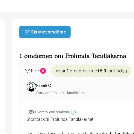
Skriv ett omdöme
1 omdömen om Frölunda Tandläkarna
Filter
Visar
1
omdömen med
5.0
i snittbetyg
0
Frank C
Skrev om Frölunda Tandläkarna
Okontrollerat omdöme
Stort tack till Frölunda Tandläkarna!
Jag vill verkligen lyfta fram och tacka Frölunda Tandläk