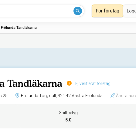
För företag
Logg
›
Frölunda Tandläkarna
a Tandläkarna
Ej verifierat företag
5 25
Frölunda Torg null, 421 42 Västra Frölunda
Ändra adr
Snittbetyg
5.0