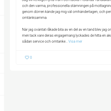
och den varma, professionella stämningen på mottagninge
genom dörren kände jag mig väl omhändertagen, och per
omtänksamma.
När jag oväntat råkade bita av en del av en tand blev jag or
men tack vare deras engagemang lyckades de hitta en aku
sådan service och omtanke
... 
Visa mer
0