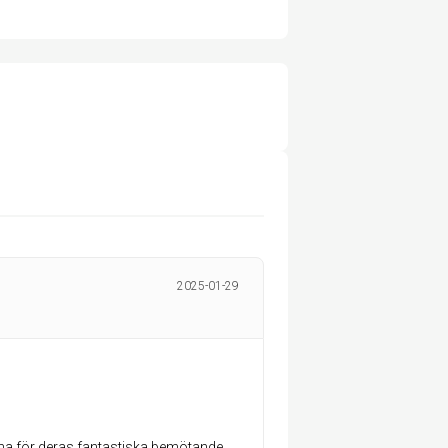
2025-01-29
arna för deras fantastiska bemötande