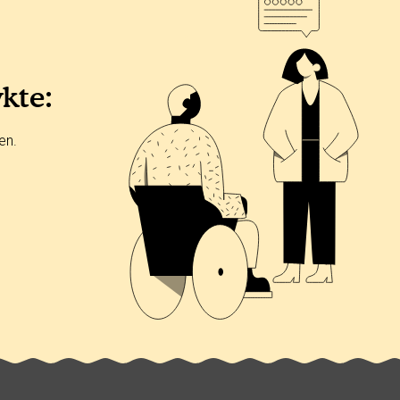
ykte:
en.