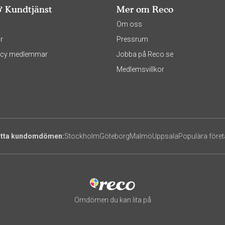
& Kundtjänst
Mer om Reco
s
Om oss
r
Pressrum
olicy medlemmar
Jobba på Reco.se
Medlemsvillkor
itta kundomdömen:
Stockholm
Göteborg
Malmö
Uppsala
Populära före
Omdömen du kan lita på