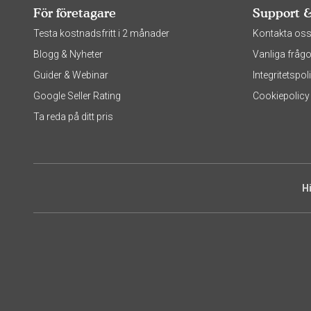
För företagare
Support 
Testa kostnadsfritt i 2 månader
Kontakta os
Blogg & Nyheter
Vanliga frågo
Guider & Webinar
Integritetsp
Google Seller Rating
Cookiepolicy
Ta reda på ditt pris
H