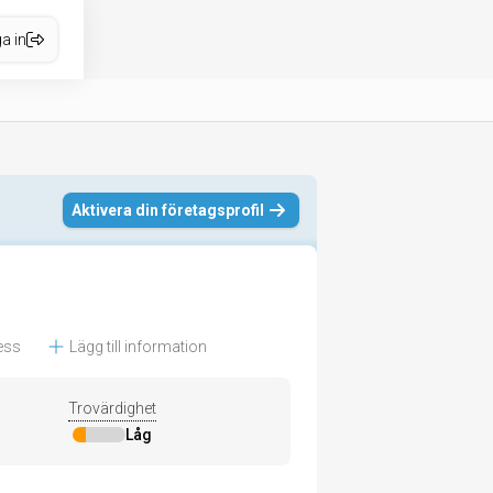
a in
Aktivera din företagsprofil
ess
Lägg till information
Trovärdighet
Låg