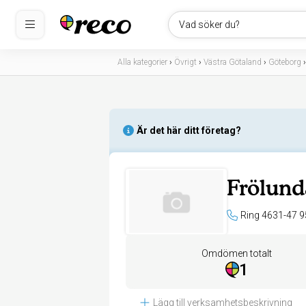
Vad söker du?
Alla kategorier
›
Övrigt
›
Västra Götaland
›
Göteborg
Är det här ditt företag?
Frölund
Ring 4631-47 9
Omdömen totalt
1
Lägg till verksamhetsbeskrivning