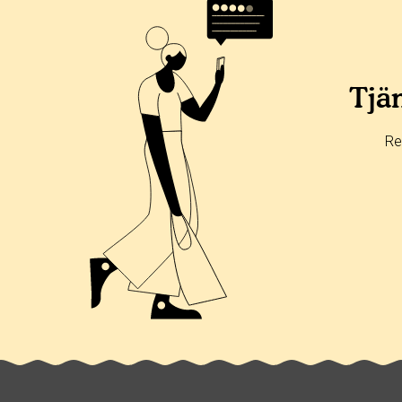
Betyg & tidpunkt:
Alla
365 dagar
90 dagar
30 dagar
100%
0%
Tjän
0%
0%
Re
0%