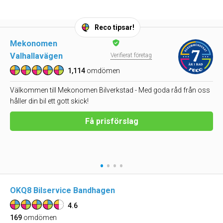
Reco tipsar!
Mekonomen
Valhallavägen
Verifierat företag
1,114
omdömen
Välkommen till Mekonomen Bilverkstad - Med goda råd från oss
håller din bil ett gott skick!
Få prisförslag
•
•
•
•
OKQ8 Bilservice Bandhagen
4.6
169
omdömen