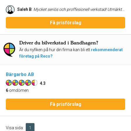
Saleh B
:
Mycket seriös och proffesionell verkstad! Utmärkt service dessutom!
Få prisförslag
Driver du bilverkstad i Bandhagen?
Är du nyfiken på hur din firma kan bli ett
rekommenderat
företag på Reco?
Bärgarbo AB
4.3
6
omdömen
Få prisförslag
Visa sida:
1