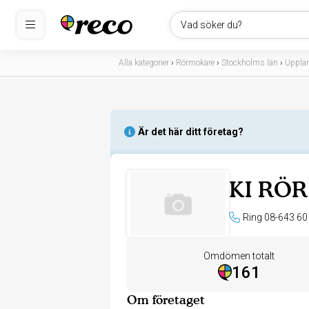
Vad söker du?
Alla kategorier
›
Rörmokare
›
Stockholms län
›
Uppla
Är det här ditt företag?
KI RÖR
Ring 08-643 60
Omdömen totalt
161
Om företaget