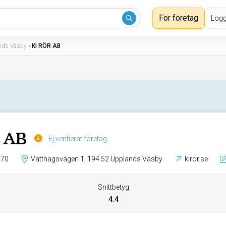
För företag
Logg
nds Väsby
›
KI RÖR AB
 AB
Ej verifierat företag
 70
Vatthagsvägen 1, 194 52 Upplands Väsby
kiror.se
Snittbetyg
4.4