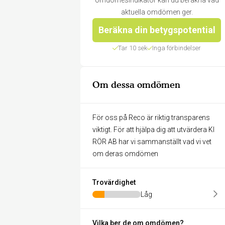
omdömesindikator kan du beräkna vad
aktuella omdömen ger.
Beräkna din betygspotential
Tar 10 sek
Inga förbindelser
Om dessa omdömen
För oss på Reco är riktig transparens
viktigt. För att hjälpa dig att utvärdera KI
RÖR AB har vi sammanställt vad vi vet
om deras omdömen
Trovärdighet
Låg
Vilka ber de om omdömen?