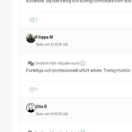
kulventiler. Mycket trevlig och kunnig rörmokare som dö
1
Filippa M
Skrev om KI RÖR AB
Omdöme från inbjuden kund
Punktliga och professionellt utfört arbete. Trevlig montör.
1
Olle R
Skrev om KI RÖR AB