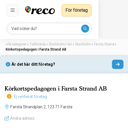
För företag
Vad söker du?
Alla kategorier
›
Trafikskola
›
Stockholms län
›
Stockholm
›
Farsta Strand
›
Körkortspedagogen i Farsta Strand AB
Är det här ditt företag?
Körkortspedagogen i Farsta Strand AB
Ej verifierat företag
Farsta Strandplan 2, 123 71 Farsta
Ändra adress