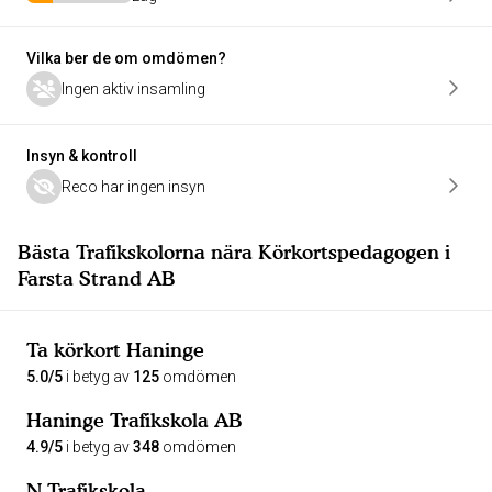
Vilka ber de om omdömen?
Ingen aktiv insamling
Insyn & kontroll
Reco har ingen insyn
Bästa Trafikskolorna nära Körkortspedagogen i
Farsta Strand AB
Ta körkort Haninge
5.0/5
i betyg av
125
omdömen
Haninge Trafikskola AB
4.9/5
i betyg av
348
omdömen
N Trafikskola