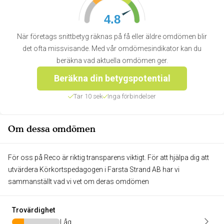
4.8
När företags snittbetyg räknas på få eller äldre omdömen blir
det ofta missvisande. Med vår omdömesindikator kan du
beräkna vad aktuella omdömen ger.
Beräkna din betygspotential
Tar 10 sek
Inga förbindelser
Om dessa omdömen
För oss på Reco är riktig transparens viktigt. För att hjälpa dig att
utvärdera Körkortspedagogen i Farsta Strand AB har vi
sammanställt vad vi vet om deras omdömen
Trovärdighet
Låg