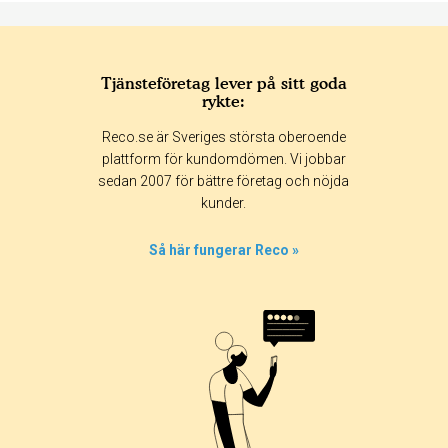
Tjänsteföretag lever på sitt goda
rykte:
Betyg & tidpunkt:
Reco.se är Sveriges största oberoende
Alla
365 dagar
90 dagar
30 dagar
plattform för kundomdömen. Vi jobbar
sedan 2007 för bättre företag och nöjda
100%
kunder.
0%
0%
Så här fungerar Reco »
0%
0%