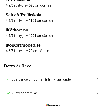
4.9/5
i betyg av
536
omdömen
Saltsjö Trafikskola
4.6/5
i betyg av
1109
omdömen
iKörkort.nu
4.7/5
i betyg av
1004
omdömen
ikörkortmoped.se
4.6/5
i betyg av
20
omdömen
Detta är Reco
Oberoende omdömen från riktiga kunder
Vi lever som vi lär