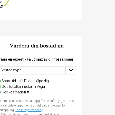
Värdera din bostad nu
råga en expert - Få ut max av din försäljning
Spara tid - Låt Reco hjälpa dig
God lokalkännedom i Vega
Helt kostnadsfritt
nom att skicka in mina uppgifter bekräftar jag att Reco
ickar vidare uppgifterna till det valda företaget för
terkoppling.
Läs integritetspolicy
.
Tjänsten är kostnadsfri & utan förpliktelser!