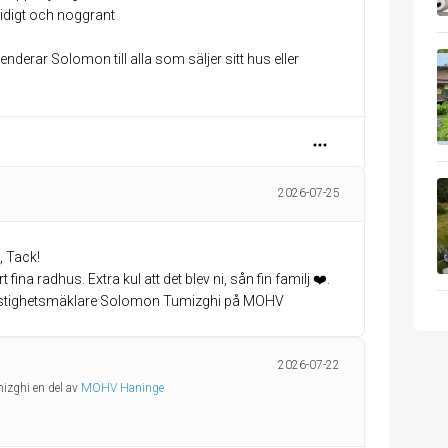
idigt och noggrant
erar Solomon till alla som säljer sitt hus eller
2026-07-25
, Tack!
 fina radhus. Extra kul att det blev ni, sån fin familj ❤️.
Fastighetsmäklare Solomon Tumizghi på MOHV
2026-07-22
izghi en del av
MOHV Haninge