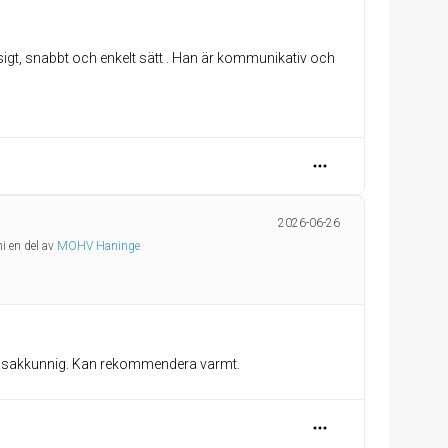
sigt, snabbt och enkelt sätt . Han är kommunikativ och
2026-06-26
i en del av
MOHV Haninge
och sakkunnig. Kan rekommendera varmt.