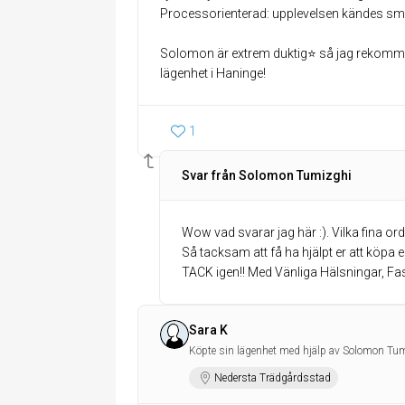
Processorienterad: upplevelsen kändes sm
Solomon är extrem duktig⭐ så jag rekommend
lägenhet i Haninge!
1
Svar från Solomon Tumizghi
Wow vad svarar jag här :). Vilka fina ord
Så tacksam att få ha hjälpt er att köpa ert
TACK igen!! Med Vänliga Hälsningar, 
Sara K
Köpte sin lägenhet med hjälp av Solomon Tum
Nedersta Trädgårdsstad