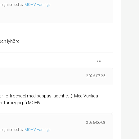
izghi en del av
MOHV Haninge
och lyhörd.
2026-07-25
 för förtroendet med pappas lägenhet :). Med Vänliga
on Tumizghi på MOHV
2026-06-08
izghi en del av
MOHV Haninge