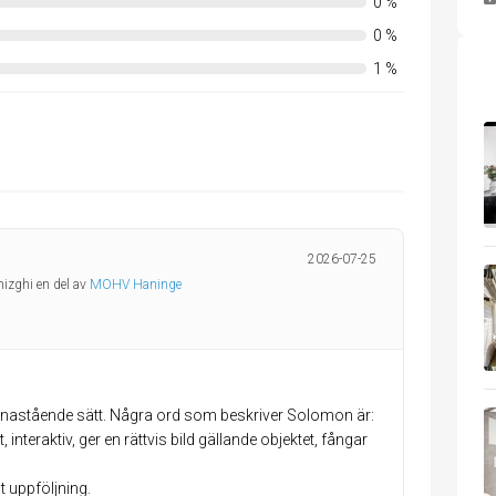
0
%
0
%
1
%
2026-07-25
izghi en del av
MOHV Haninge
enastående sätt. Några ord som beskriver Solomon är:
nteraktiv, ger en rättvis bild gällande objektet, fångar
t uppföljning.