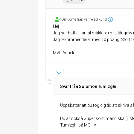
Omdöme från verifierad kund
Hej
Jag har haft ett antal mäklare i mitt lån
Jag rekommenderar med 10 poäng. Stort ta
MVh Anneli
1
Svar från Solomon Tumizghi
Uppskattar att du tog dig tid att skriva s
Du är också Super som människa :). M
Tumizghi på MOHV