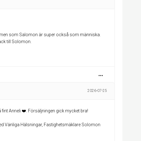
galiv men som Salomon är super också som människa.
ck till Solomon.
2026-07-25
å fint Anneli ❤️. Försäljningen gick mycket bra!
ed Vänliga Hälsningar, Fastighetsmäklare Solomon