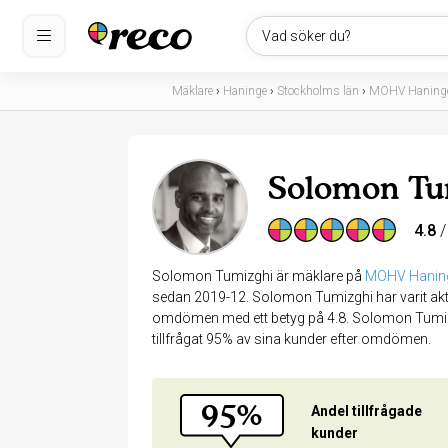
Vad söker du?
Mäklare
›
Haninge
›
Stockholms län
›
MOHV Haning
Solomon Tu
4.8
/
Solomon Tumizghi är mäklare på
MOHV Hanin
sedan 2019-12. Solomon Tumizghi har varit akt
omdömen med ett betyg på 4.8. Solomon Tumizg
tillfrågat 95% av sina kunder efter omdömen.
95%
Andel tillfrågade
kunder