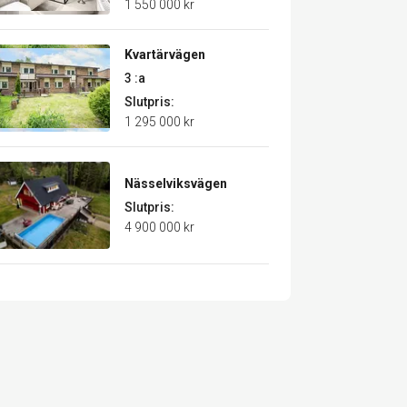
1 550 000 kr
Kvartärvägen
3 :a
Slutpris:
1 295 000 kr
Nässelviksvägen
Slutpris:
4 900 000 kr