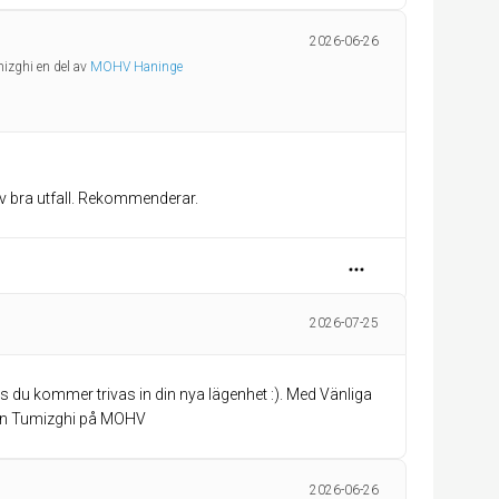
2026-06-26
izghi en del av
MOHV Haninge
ev bra utfall. Rekommenderar.
2026-07-25
pas du kommer trivas in din nya lägenhet :). Med Vänliga
on Tumizghi på MOHV
2026-06-26