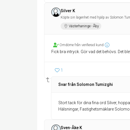
Silver K
Köpte sin lägenhet med hjälp av Solomon Tum
Västerhaninge - Åby
Omdöme från verifierad kund
Fick bra intryck. Gör vad det behövs. Det bl
1
Svar från Solomon Tumizghi
Stort tack för dina fina ord Silver, hop
Hälsningar, Fastighetsmäklare Solom
Sven-Åke K