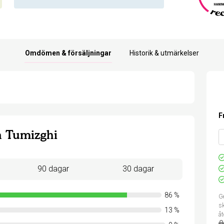
Omdömen & försäljningar
Historik & utmärkelser
F
 Tumizghi
90 dagar
30 dagar
86
%
Ge
sk
13
%
å