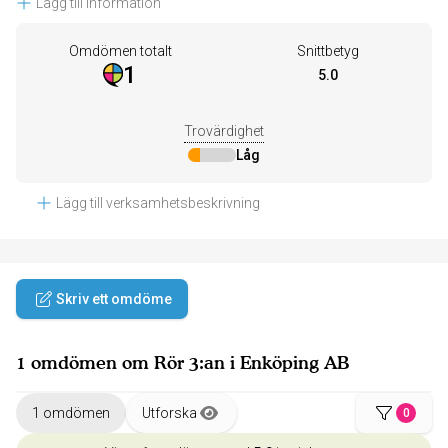
Lägg till information
Omdömen totalt
Snittbetyg
1
5.0
Trovärdighet
Låg
Lägg till verksamhetsbeskrivning
Skriv ett omdöme
1 omdömen om Rör 3:an i Enköping AB
1 omdömen
Utforska
0