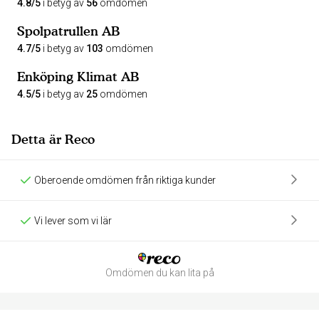
4.8/5
i betyg av
56
omdömen
Spolpatrullen AB
4.7/5
i betyg av
103
omdömen
Enköping Klimat AB
4.5/5
i betyg av
25
omdömen
Detta är Reco
Oberoende omdömen från riktiga kunder
Vi lever som vi lär
Omdömen du kan lita på