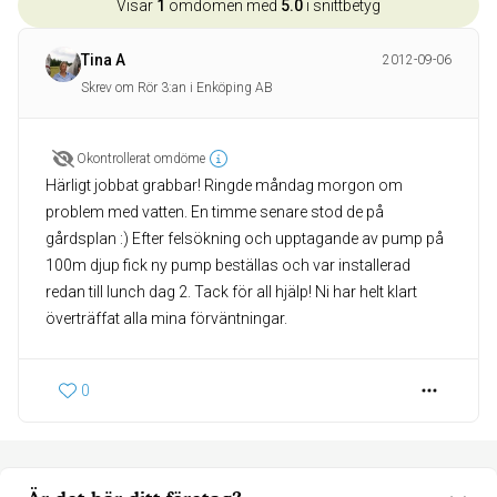
Visar
1
omdömen med
5.0
i snittbetyg
Tina A
2012-09-06
Skrev om Rör 3:an i Enköping AB
Okontrollerat omdöme
Härligt jobbat grabbar! Ringde måndag morgon om
problem med vatten. En timme senare stod de på
gårdsplan :) Efter felsökning och upptagande av pump på
100m djup fick ny pump beställas och var installerad
redan till lunch dag 2. Tack för all hjälp! Ni har helt klart
överträffat alla mina förväntningar.
0