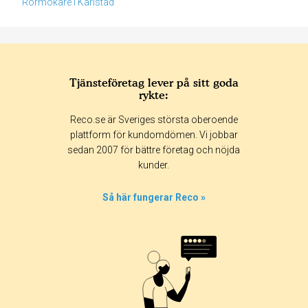
Rörmokare i Karlstad
Tjänsteföretag lever på sitt goda
rykte:
Betyg & tidpunkt:
Reco.se är Sveriges största oberoende
Alla
365 dagar
90 dagar
30 dagar
plattform för kundomdömen. Vi jobbar
sedan 2007 för bättre företag och nöjda
100%
kunder.
0%
0%
Så här fungerar Reco »
0%
0%