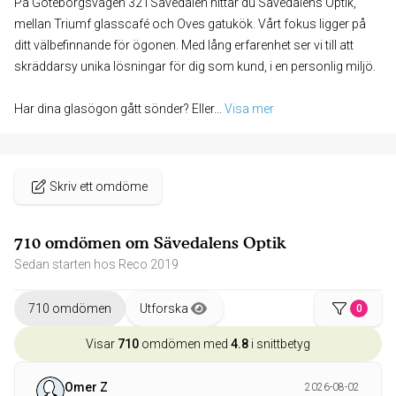
På Göteborgsvägen 32 i Sävedalen hittar du Sävedalens Optik,
mellan Triumf glasscafé och Oves gatukök. Vårt fokus ligger på
ditt välbefinnande för ögonen. Med lång erfarenhet ser vi till att
skräddarsy unika lösningar för dig som kund, i en personlig miljö.
Har dina glasögon gått sönder? Eller
... 
Visa mer
Skriv ett omdöme
710 omdömen om Sävedalens Optik
Sedan starten hos Reco 2019
710 omdömen
Utforska
0
Visar
710
omdömen med
4.8
i snittbetyg
Omer Z
2026-08-02