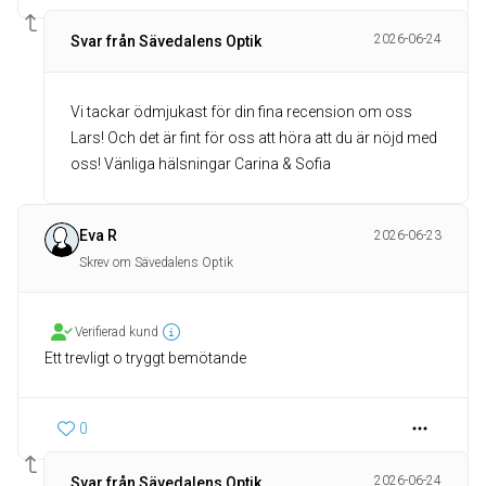
2026-06-24
Svar från Sävedalens Optik
Vi tackar ödmjukast för din fina recension om oss
Lars! Och det är fint för oss att höra att du är nöjd med
oss! Vänliga hälsningar Carina & Sofia
Eva R
2026-06-23
Skrev om Sävedalens Optik
Verifierad kund
Ett trevligt o tryggt bemötande
0
2026-06-24
Svar från Sävedalens Optik