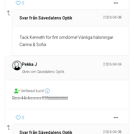
0
2026-04-08
Svar från Sävedalens Optik
Tack Kenneth för fint omdöme! Vänliga hälsningar
Carina & Sofia
Pekka J
2026-04-04
Skrev om Sävedalens Optik
Verifierad kund
Rrrrr44r4rrrrrrrrffffttttttttttttttttt
0
2026-04-08
Svar från Sävedalens Optik