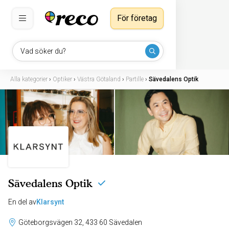
För företag
Vad söker du?
Alla kategorier
›
Optiker
›
Västra Götaland
›
Partille
›
Sävedalens Optik
Sävedalens Optik
En del av
Klarsynt
Göteborgsvägen 32, 433 60 Sävedalen