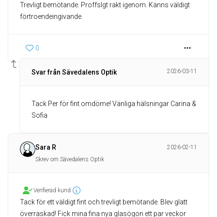
Trevligt bemötande. Proffslgt rakt igenom. Känns väldigt
förtroendeingivande.
0
2026-03-11
Svar från Sävedalens Optik
Tack Per för fint omdöme! Vänliga hälsningar Carina &
Sofia
Sara R
2026-02-11
Skrev om Sävedalens Optik
Verifierad kund
Tack för ett väldigt fint och trevligt bemötande. Blev glatt
överraskad! Fick mina fina nya glasögon ett par veckor