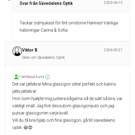
2026-06-15
Svar från Sävedalens Optik
Tackar ödmjukast för fint omdöme Hannes! Vänliga
hälsningar Carina & Sofia
Viktor B
2026-05-21
Skrev om Sävedalens Optik
Verifierad kund
Det var jättebra! Mina glasögon sitter perfekt och känns
jätte jättebra!
Hon som hjälpte mig justera bågarna så de satt så bra, var
väldigt snäll. Jag fick dessutom glasögonputs och jag
putsar glasögonen varje kväll.
Vill du få bra hjälp och fina glasögon, gå till sävedalens
optik. 😃😍