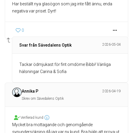
Har beställt nya glasögon som jag inte fått ännu, enda
negativa var priset. Dyrt!
0
2026-05-04
Svar från Sävedalens Optik
Tackar ödmjukast för fint omdöme Bibbi! Vänliga
hälsningar Carina & Sofia
Annika P
2026-04-19
Skrev om Sävedalens Optik
Verifierad kund
Mycket bra mottagande och genomgående
synundersökning då jag var ny kund. Bra hjälp att prova ut