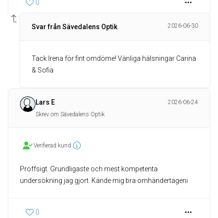
0
2026-06-30
Svar från Sävedalens Optik
Tack Irena för fint omdöme! Vänliga hälsningar Carina
& Sofia
Lars E
2026-06-24
Skrev om Sävedalens Optik
Verifierad kund
Proffsigt. Grundligaste och mest kompetenta
undersökning jag gjort. Kände mig bra omhändertageni
0