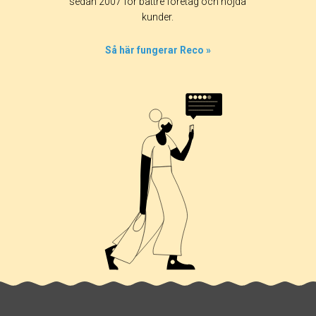
sedan 2007 för bättre företag och nöjda
100%
kunder.
0%
0%
Så här fungerar Reco »
0%
0%