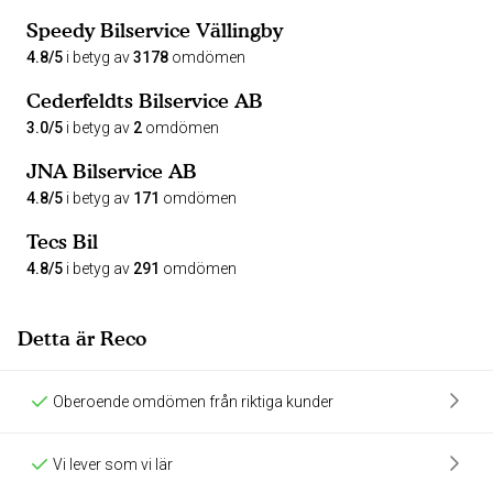
Speedy Bilservice Vällingby
4.8/5
i betyg av
3178
omdömen
Cederfeldts Bilservice AB
3.0/5
i betyg av
2
omdömen
JNA Bilservice AB
4.8/5
i betyg av
171
omdömen
Tecs Bil
4.8/5
i betyg av
291
omdömen
Detta är Reco
Oberoende omdömen från riktiga kunder
Vi lever som vi lär