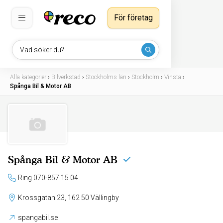
För företag
Vad söker du?
Alla kategorier
›
Bilverkstad
›
Stockholms län
›
Stockholm
›
Vinsta
›
Spånga Bil & Motor AB
Spånga Bil & Motor AB
Ring 070-857 15 04
Krossgatan 23, 162 50 Vällingby
spangabil.se