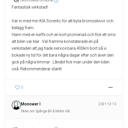
Okontrollerat omdöme
Fantastisk verkstad!
Var in med min KIA Sorento för att byta bromsskivor och
belägg fram.
Hann med en kaffe och en kort promenad och fick ett sms
att bilen var klar . Väl framme konstaterade en på
verkstaden att jag hade service bara 400km bort så vi
bokade ny tid för det bara några dagar efter och även den
gick på några timmar . Lånebil fick man under den tiden
oxå. Rekommenderar starkt
0
Monower I
2021-12-13
Skrev om Spånga Bil & Motor AB