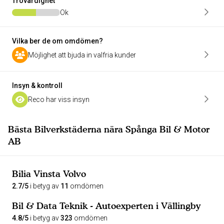
Trovärdighet
Ok
Vilka ber de om omdömen?
Möjlighet att bjuda in valfria kunder
Insyn & kontroll
Reco har viss insyn
Bästa Bilverkstäderna nära Spånga Bil & Motor
AB
Bilia Vinsta Volvo
2.7/5
i betyg av
11
omdömen
Bil & Data Teknik - Autoexperten i Vällingby
4.8/5
i betyg av
323
omdömen