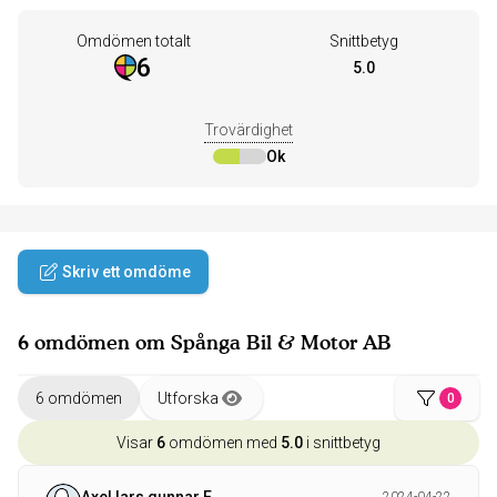
Omdömen totalt
Snittbetyg
6
5.0
Trovärdighet
Ok
Skriv ett omdöme
6 omdömen om Spånga Bil & Motor AB
6 omdömen
Utforska
0
Visar
6
omdömen med
5.0
i snittbetyg