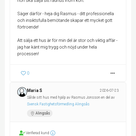
hon ska sälja sitt radhus inom kort.
Säger därför - heja dig Rasmus - ditt professionella
och insiktsfulla bemötande skapar ett mycket gott
förtroende!
Att sälja ett hus är för min del är stor och viktig affär -
jag har känt mig trygg och nöjd under hela
processen!
0
Maria S
2026-07-23
Sålde sitt hus med hjälp av Rasmus Jonsson en del av
Svensk Fastighetsförmedling Alingsås
Alingsås
Verifierad kund