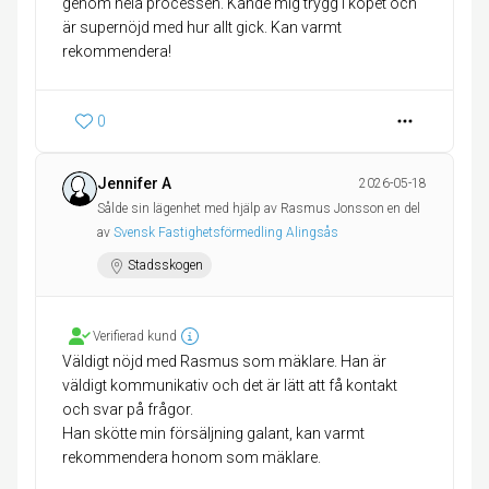
genom hela processen. Kände mig trygg i köpet och
är supernöjd med hur allt gick. Kan varmt
rekommendera!
0
Jennifer A
2026-05-18
Sålde sin lägenhet med hjälp av Rasmus Jonsson en del
av
Svensk Fastighetsförmedling Alingsås
Stadsskogen
Verifierad kund
Väldigt nöjd med Rasmus som mäklare. Han är
väldigt kommunikativ och det är lätt att få kontakt
och svar på frågor.
Han skötte min försäljning galant, kan varmt
rekommendera honom som mäklare.