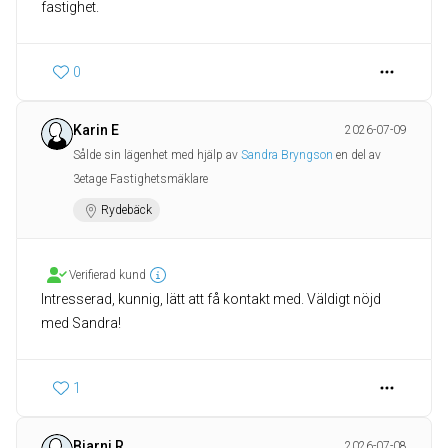
fastighet.
0
Karin E
2026-07-09
Sålde sin lägenhet med hjälp av
Sandra Bryngson
en del av
3etage Fastighetsmäklare
Rydebäck
Verifierad kund
Intresserad, kunnig, lätt att få kontakt med. Väldigt nöjd
med Sandra!
1
Bjarni R
2026-07-08