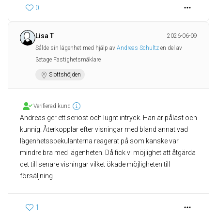
0
Lisa T
2026-06-09
Sålde sin lägenhet med hjälp av
Andreas Schultz
en del av
3etage Fastighetsmäklare
Slottshöjden
Verifierad kund
Andreas ger ett seriöst och lugnt intryck. Han är påläst och
kunnig. Återkopplar efter visningar med bland annat vad
lägenhetsspekulanterna reagerat på som kanske var
mindre bra med lägenheten. Då fick vi möjlighet att åtgärda
det till senare visningar vilket ökade möjligheten till
försäljning.
1