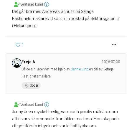
Verifierad kund
Det går bra med Andereas Schultz på 3etage
Fastighetsmäklare vid köpt min bostad på Rektorsgatan 5
i Helsingborg.
1
Freja A
2026-07-30
Sålde sin lägenhet med hjälp av
Jennie Lind
en del av 3etage
Fastighetsmäklare
Söder
Verifierad kund
Jenny är en mycket trevlig, varm och positiv mäklare som
alltid var välkomnande i kontakten med oss. Hon skapade
ett gott första intryck och var lätt att tycka om.