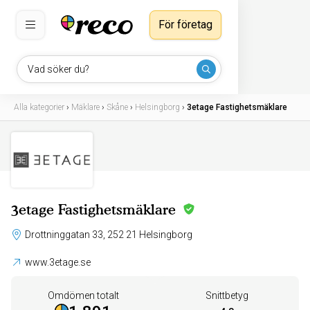
För företag
Vad söker du?
Alla kategorier
›
Mäklare
›
Skåne
›
Helsingborg
›
3etage Fastighetsmäklare
3etage Fastighetsmäklare
Drottninggatan 33, 252 21 Helsingborg
www.3etage.se
Omdömen totalt
Snittbetyg