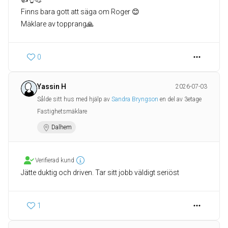
Finns bara gott att säga om Roger 😊
Mäklare av topprang🙏
0
Yassin H
2026-07-03
Sålde sitt hus med hjälp av
Sandra Bryngson
en del av 3etage
Fastighetsmäklare
Dalhem
Verifierad kund
Jätte duktig och driven. Tar sitt jobb väldigt seriöst
1