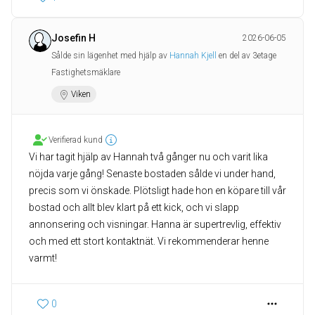
Josefin H
2026-06-05
Sålde sin lägenhet med hjälp av
Hannah Kjell
en del av 3etage
Fastighetsmäklare
Viken
Verifierad kund
Vi har tagit hjälp av Hannah två gånger nu och varit lika
nöjda varje gång! Senaste bostaden sålde vi under hand,
precis som vi önskade. Plötsligt hade hon en köpare till vår
bostad och allt blev klart på ett kick, och vi slapp
annonsering och visningar. Hanna är supertrevlig, effektiv
och med ett stort kontaktnät. Vi rekommenderar henne
varmt!
0