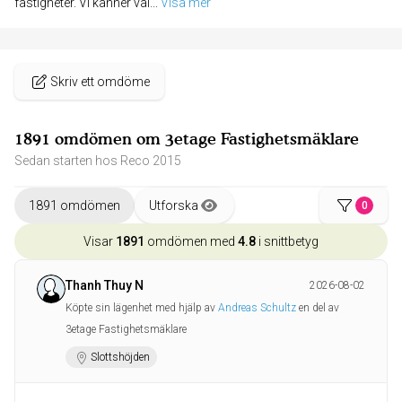
fastigheter. Vi känner väl
... 
Visa mer
Skriv ett omdöme
1891 omdömen om 3etage Fastighetsmäklare
Sedan starten hos Reco 2015
1891 omdömen
Utforska
0
Visar
1891
omdömen med
4.8
i snittbetyg
Thanh Thuy N
2026-08-02
Köpte sin lägenhet med hjälp av
Andreas Schultz
en del av
3etage Fastighetsmäklare
Slottshöjden