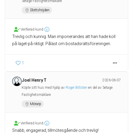
3etage Fastighetsmäklare
Slottshöjden
Verifierad kund
Trevlig och kunnig. Man imponerandes att han hade koll
på läget-på riktigt. Påläst om bostadsrättsföreningen.
1
Joel Henry T
2026-06-07
Köpte sitt hus med hjälp av
Roger Billsten
en del av 3etage
Fastighetsmäklare
Mörarp
Verifierad kund
Snabb, engagerad, tillmötesgående och trevlig!