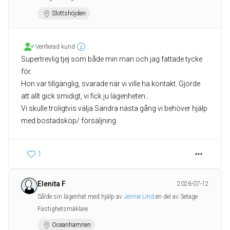
Slottshöjden
Verifierad kund
Supertrevlig tjej som både min man och jag fattade tycke
för.
Hon var tillgänglig, svarade när vi ville ha kontakt. Gjorde
att allt gick smidigt, vi fick ju lägenheten…
Vi skulle troligtvis välja Sandra nästa gång vi behöver hjälp
med bostadsköp/ försäljning.
1
Elenita F
2026-07-12
Sålde sin lägenhet med hjälp av
Jennie Lind
en del av 3etage
Fastighetsmäklare
Oceanhamnen