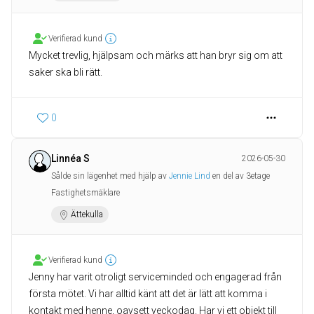
Verifierad kund
Mycket trevlig, hjälpsam och märks att han bryr sig om att
saker ska bli rätt.
0
Linnéa S
2026-05-30
Sålde sin lägenhet med hjälp av
Jennie Lind
en del av 3etage
Fastighetsmäklare
Ättekulla
Verifierad kund
Jenny har varit otroligt serviceminded och engagerad från
första mötet. Vi har alltid känt att det är lätt att komma i
kontakt med henne, oavsett veckodag. Har vi ett objekt till