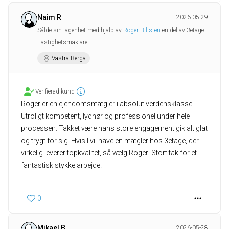
Naim R
2026-05-29
Sålde sin lägenhet med hjälp av
Roger Billsten
en del av 3etage
Fastighetsmäklare
Västra Berga
Verifierad kund
Roger er en ejendomsmægler i absolut verdensklasse!
Utroligt kompetent, lydhør og professionel under hele
processen. Takket være hans store engagement gik alt glat
og trygt for sig. Hvis I vil have en mægler hos 3etage, der
virkelig leverer topkvalitet, så vælg Roger! Stort tak for et
fantastisk stykke arbejde!
0
Mikael B
2026-05-28