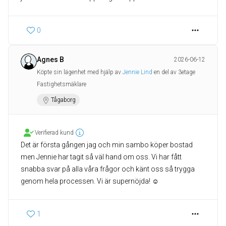
0
Agnes B
2026-06-12
Köpte sin lägenhet med hjälp av
Jennie Lind
en del av 3etage
Fastighetsmäklare
Tågaborg
Verifierad kund
Det är första gången jag och min sambo köper bostad
men Jennie har tagit så väl hand om oss. Vi har fått
snabba svar på alla våra frågor och känt oss så trygga
genom hela processen. Vi är supernöjda! ☺️
1