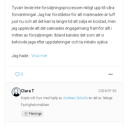
Tyvärr levde inte försäljningsprocessen riktigt upp till våra
förväntningar. Jag har förståelse för att marknaden är tuff
just nu och att det kan ta längre tid att sälja en bostad, men
jag upplevde att det saknades engagemang framför allt i
mitten av försäljningen. Ibland kändes det som att vi
behövde jaga efter uppdateringar och ta initiativ själva.
Jag hade
... 
Visa mer
0
Clara T
2026-07-30
Köpte sitt hus med hjälp av
Andreas Schultz
en del av 3etage
Fastighetsmäklare
Fleninge