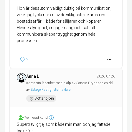
Hon är dessutom väldigt duktig på kommunikation,
vilket jag tycker är en av de viktigaste delarna i en
bostadsaffär – både för säljaren och köparen.
Hennes tydlighet, engagemang och sätt att
kommunicera skapar trygghet genom hela
processen.
2
Anna L
2026-07-26
Köpte sin lägenhet med hjälp av Sandra Bryngson en del
av
3etage Fastighetsmäklare
Slottshöjden
Verifierad kund
Supertrevlig tjej som både min man och jag fattade
tycke för.