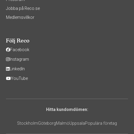
Jobba på Reco.se
Medlemsvillkor
Följ Reco
Facebook
Instagram
LinkedIn
YouTube
Hitta kundomdömen:
Stockholm
Göteborg
Malmö
Uppsala
Populära företag