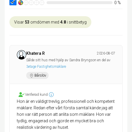
0
%
Visar
53
omdömen med
4.8
i snittbetyg
Khatera R
2026-08-07
Sålde sitt hus med hjälp av Sandra Bryngson en del av
3etage Fastighetsmäklare
Bårslöv
Verifierad kund
Hon är en väldigt trevlig, professionell och kompetent
mäklare. Redan efter vårt första samtal kände jag att
hon var rätt person att anlita som mäklare. Hon var
tydlig, engagerad och gjorde en mycket bra och
realistisk värdering av huset.