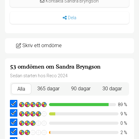
Kontakta Sandra Bryngson
Dela
Skriv ett omdöme
53 omdömen om Sandra Bryngson
Sedan starten hos Reco 2024
365 dagar
90 dagar
30 dagar
Alla
89
%
9
%
0
%
2
%