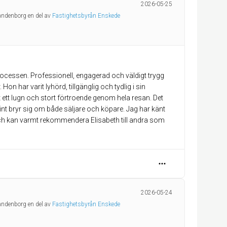
2026-05-25
randenborg en del av
Fastighetsbyrån Enskede
rocessen. Professionell, engagerad och väldigt trygg
. Hon har varit lyhörd, tillgänglig och tydlig i sin
tt lugn och stort förtroende genom hela resan. Det
nt bryr sig om både säljare och köpare. Jag har känt
och kan varmt rekommendera Elisabeth till andra som
2026-05-24
randenborg en del av
Fastighetsbyrån Enskede