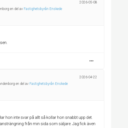
2026-05-08
enborg en del av
Fastighetsbyrån Enskede
ssen.
2026-04-22
randenborg en del av
Fastighetsbyrån Enskede
ar hon inte svar på allt så kollar hon snabbt upp det.
ansträngning från min sida som säljare. Jag fick även