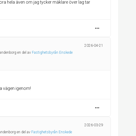
tora hela även om jag tycker mäklare över lag tar
2026-04-21
randenborg en del av
Fastighetsbyrån Enskede
la vägen igenom!
2026-03-29
randenborg en del av
Fastighetsbyrån Enskede