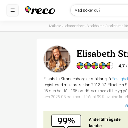
Vad söker du?
Mäklare
›
Johanneshov
›
Stockholm
›
Stockholms lä
Elisabeth S
4.7
/
Elisabeth Strandenborg är mäklare på
Fastighe
registrerad mäklare sedan 2013-07. Elisabeth S
05 och har fått 195 omdömen med ett betyg på 4
sen 2025-08 och har tillfrågat 99% av sina ku
V
99%
Andel tillfrågade
kunder