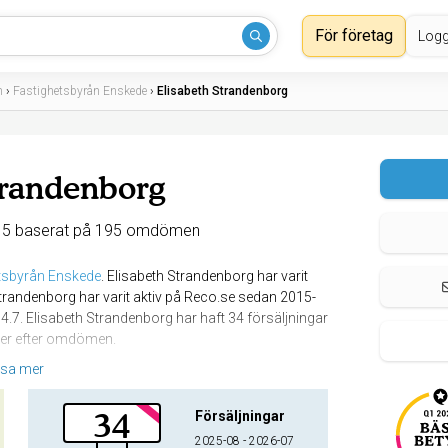
För företag
Logg
n
›
Fastighetsbyrån Enskede
›
Elisabeth Strandenborg
trandenborg
 5 baserat på 195 omdömen
tsbyrån Enskede
.
Elisabeth Strandenborg har varit
trandenborg har varit aktiv på Reco.se sedan 2015-
.7. Elisabeth Strandenborg har haft 34 försäljningar
nder efter omdömen.
isa mer
34
Försäljningar
2025-08 - 2026-07