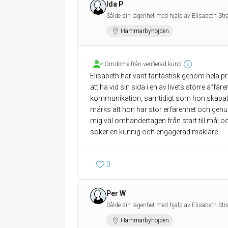
Ida P
Sålde sin lägenhet med hjälp av Elisabeth St
Hammarbyhöjden
Omdöme från verifierad kund
Elisabeth har varit fantastisk genom hela p
att ha vid sin sida i en av livets större affärer
kommunikation, samtidigt som hon skapat e
märks att hon har stor erfarenhet och genui
mig väl omhändertagen från start till mål 
söker en kunnig och engagerad mäklare.
0
Per W
Sålde sin lägenhet med hjälp av Elisabeth St
Hammarbyhöjden