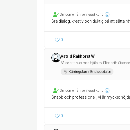
Omdöme från verifierad kund
Bra dialog, kreativ och duktig på att sätta rät
0
Astrid Rakhorst W
Sålde sitt hus med hjälp av Elisabeth Strand
Kärringstan / Enskededalen
Omdöme från verifierad kund
Snabb och professionell, vi är mycket nöjd
0