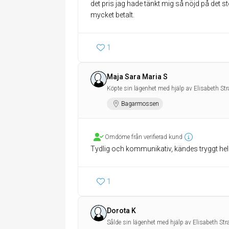
det pris jag hade tänkt mig så nöjd på det s
mycket betalt.
1
Maja Sara Maria S
Köpte sin lägenhet med hjälp av Elisabeth St
Bagarmossen
Omdöme från verifierad kund
Tydlig och kommunikativ, kändes tryggt he
1
Dorota K
Sålde sin lägenhet med hjälp av Elisabeth St