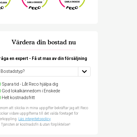
Värdera din bostad nu
råga en expert - Få ut max av din försäljning
Spara tid - Låt Reco hjälpa dig
God lokalkännedom i Enskede
Helt kostnadsfritt
nom att skicka in mina uppgifter bekräftar jag att Reco
ickar vidare uppgifterna till det valda företaget för
terkoppling.
Läs integritetspolicy
.
Tjänsten är kostnadsfri & utan förpliktelser!