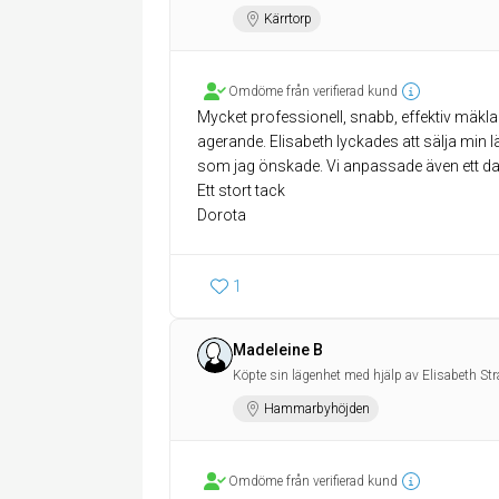
Kärrtorp
Omdöme från verifierad kund
Mycket professionell, snabb, effektiv mäkla
agerande. Elisabeth lyckades att sälja min l
som jag önskade. Vi anpassade även ett datum
Ett stort tack
1
Madeleine B
Köpte sin lägenhet med hjälp av Elisabeth St
Hammarbyhöjden
Omdöme från verifierad kund