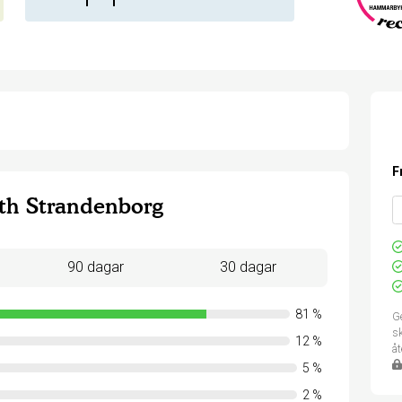
F
th Strandenborg
90 dagar
30 dagar
81
%
Ge
sk
12
%
å
5
%
2
%