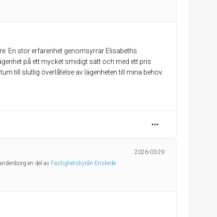
re. En stor erfarenhet genomsyrrar Elisabeths
ägenhet på ett mycket smidigt sätt och med ett pris
 till slutlig överlåtelse av lägenheten till mina behov.
2026-03-29
randenborg en del av
Fastighetsbyrån Enskede