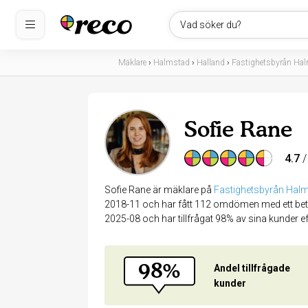
Vad söker du?
Mäklare
›
Halmstad
›
Halland
›
Fastighetsbyrån Ha
Sofie Rane
4.7
/
Sofie Rane är mäklare på
Fastighetsbyrån Hal
2018-11 och har fått 112 omdömen med ett betyg
2025-08 och har tillfrågat 98% av sina kunder 
98%
Andel tillfrågade
kunder