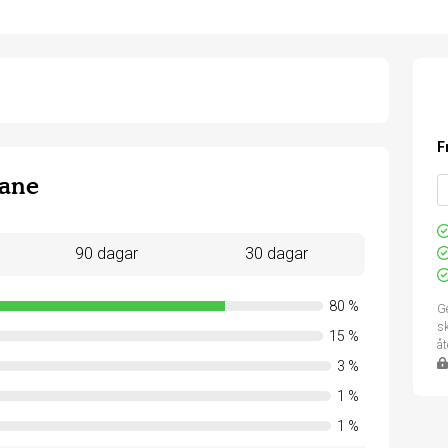
F
ane
90 dagar
30 dagar
80
%
Ge
sk
15
%
å
3
%
1
%
1
%