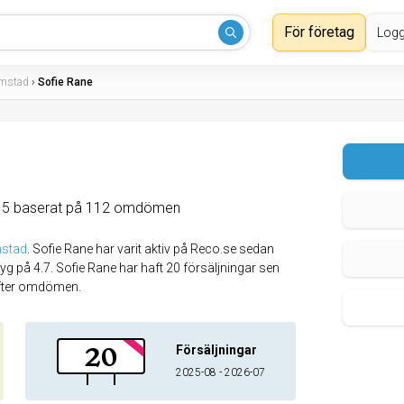
För företag
Logg
lmstad
›
Sofie Rane
 5 baserat på 112 omdömen
mstad
.
Sofie Rane har varit aktiv på Reco.se sedan
 på 4.7. Sofie Rane har haft 20 försäljningar sen
efter omdömen.
20
Försäljningar
2025-08 - 2026-07