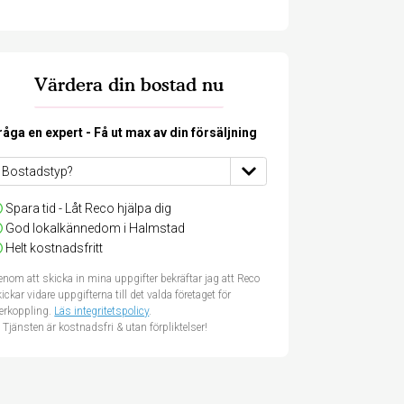
Värdera din bostad nu
råga en expert - Få ut max av din försäljning
Spara tid - Låt Reco hjälpa dig
God lokalkännedom i Halmstad
Helt kostnadsfritt
nom att skicka in mina uppgifter bekräftar jag att Reco
ickar vidare uppgifterna till det valda företaget för
terkoppling.
Läs integritetspolicy
.
Tjänsten är kostnadsfri & utan förpliktelser!