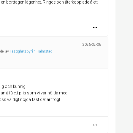
r en borttagen lägenhet. Ringde och återkopplade å ett
2026-02-06
 del av
Fastighetsbyrån Halmstad
lig och kunnig.
 samt få ett pris som vi var nöjda med.
 oss väldigt nöjda fast det är trögt