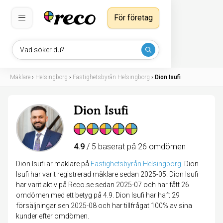
För företag
Vad söker du?
Mäklare
›
Helsingborg
›
Fastighetsbyrån Helsingborg
›
Dion Isufi
Dion Isufi
4.9
/ 5 baserat på 26 omdömen
Dion Isufi är mäklare på
Fastighetsbyrån Helsingborg
.
Dion
Isufi har varit registrerad mäklare sedan 2025-05. Dion Isufi
har varit aktiv på Reco.se sedan 2025-07 och har fått 26
omdömen med ett betyg på 4.9. Dion Isufi har haft 29
försäljningar sen 2025-08 och har tillfrågat 100% av sina
kunder efter omdömen.