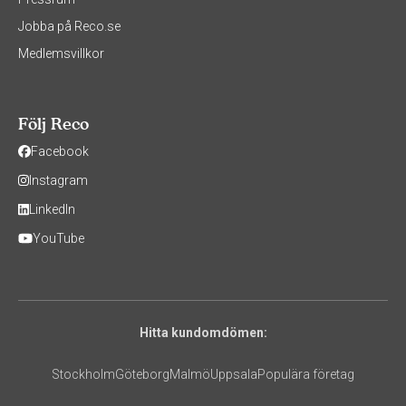
Jobba på Reco.se
Medlemsvillkor
Följ Reco
Facebook
Instagram
LinkedIn
YouTube
Hitta kundomdömen:
Stockholm
Göteborg
Malmö
Uppsala
Populära företag