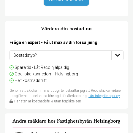
Värdera din bostad nu
Fråga en expert - Få ut max av din försäljning
Spara tid - Låt Reco hjälpa dig
God lokalkännedom i Helsingborg
Helt kostnadsfritt
Genom att skicka in mina uppgifter bekräftar jag att Reco skickar vidare
uppgifterna till det valda företaget för återkoppling.
Läs integritetspolicy
.
Tjänsten är kostnadsfri & utan förpliktelser!
Andra mäklare hos Fastighetsbyrån Helsingborg