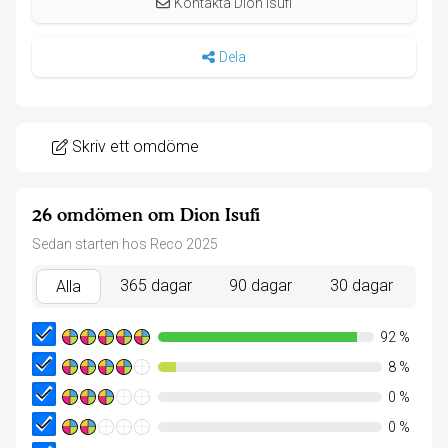
Kontakta Dion Isufi
Dela
Skriv ett omdöme
26 omdömen om Dion Isufi
Sedan starten hos Reco 2025
365 dagar
90 dagar
30 dagar
Alla
92
%
8
%
0
%
0
%