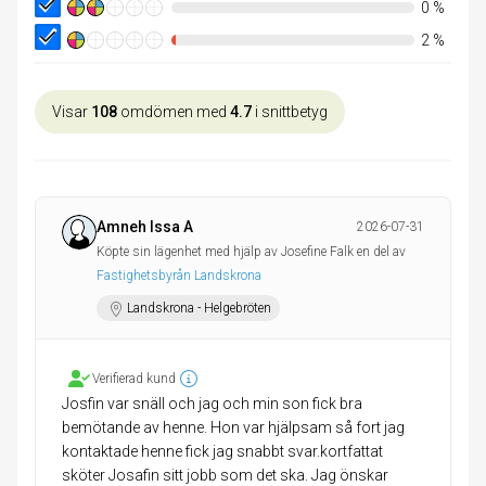
0
%
2
%
Visar
108
omdömen med
4.7
i snittbetyg
Amneh Issa A
2026-07-31
Köpte sin lägenhet med hjälp av Josefine Falk en del av
Fastighetsbyrån Landskrona
Landskrona - Helgebröten
Verifierad kund
Josfin var snäll och jag och min son fick bra
bemötande av henne. Hon var hjälpsam så fort jag
kontaktade henne fick jag snabbt svar.kortfattat
sköter Josafin sitt jobb som det ska. Jag önskar