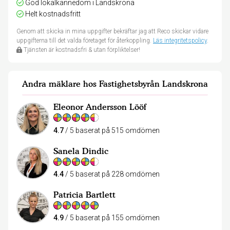
God lokalkännedom i Landskrona
Helt kostnadsfritt
Genom att skicka in mina uppgifter bekräftar jag att Reco skickar vidare
uppgifterna till det valda företaget för återkoppling.
Läs integritetspolicy
.
Tjänsten är kostnadsfri & utan förpliktelser!
Andra mäklare hos Fastighetsbyrån Landskrona
Eleonor Andersson Lööf
4.7
/ 5 baserat på 515 omdömen
Sanela Dindic
4.4
/ 5 baserat på 228 omdömen
Patricia Bartlett
4.9
/ 5 baserat på 155 omdömen