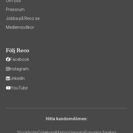
Om oss
Pressrum
Jobba på Reco.se
Medlemsvillkor
Följ Reco
Facebook
Instagram
LinkedIn
YouTube
Hitta kundomdömen:
Stockholm
Göteborg
Malmö
Uppsala
Populära företag