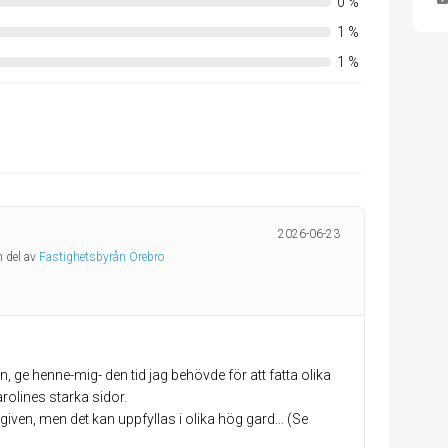
0
%
1
%
1
%
2026-06-23
n del av
Fastighetsbyrån Örebro
, ge henne-mig- den tid jag behövde för att fatta olika
rolines starka sidor.
 given, men det kan uppfyllas i olika hög gard... (Se