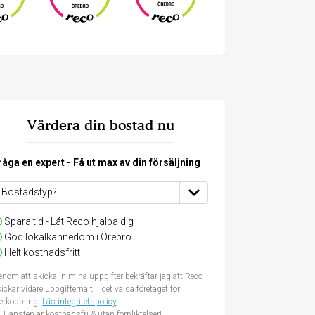
Värdera din bostad nu
råga en expert - Få ut max av din försäljning
Spara tid - Låt Reco hjälpa dig
God lokalkännedom i Örebro
Helt kostnadsfritt
nom att skicka in mina uppgifter bekräftar jag att Reco
ickar vidare uppgifterna till det valda företaget för
terkoppling.
Läs integritetspolicy
.
Tjänsten är kostnadsfri & utan förpliktelser!