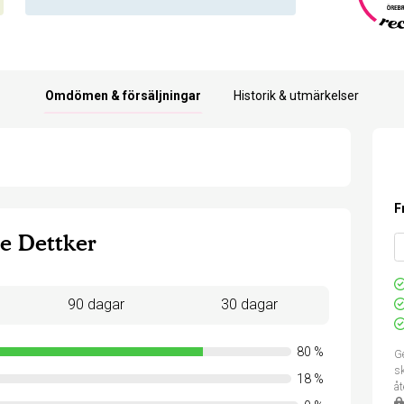
Omdömen & försäljningar
Historik & utmärkelser
F
e Dettker
90 dagar
30 dagar
80
%
Ge
sk
18
%
å