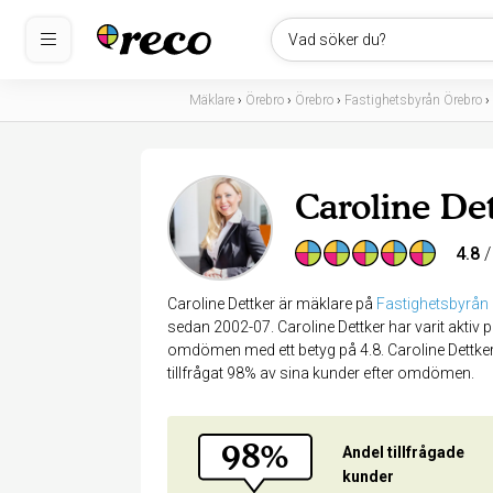
Vad söker du?
Mäklare
›
Örebro
›
Örebro
›
Fastighetsbyrån Örebro
›
Caroline De
4.8
/
Caroline Dettker är mäklare på
Fastighetsbyrån
sedan 2002-07. Caroline Dettker har varit aktiv
omdömen med ett betyg på 4.8. Caroline Dettker
tillfrågat 98% av sina kunder efter omdömen.
98%
Andel tillfrågade
kunder