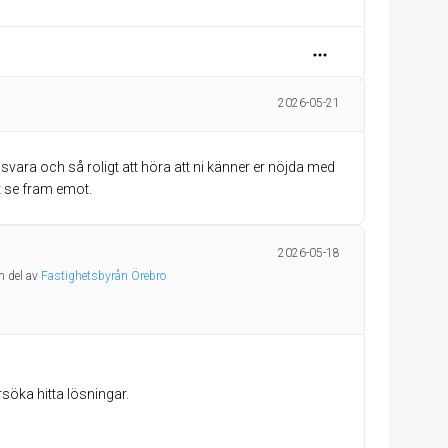
2026-05-21
t svara och så roligt att höra att ni känner er nöjda med
tt se fram emot.
2026-05-18
n del av
Fastighetsbyrån Örebro
örsöka hitta lösningar.