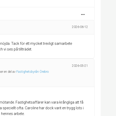
2026-06-12
er nöjda. Tack för ett mycket trevligt samarbete
vi ses på tillträdet.
2026-05-21
ker en del av
Fastighetsbyrån Örebro
bemötande. Fastighetsaffärer kan vara krångliga att få
eciellt ofta. Caroline har dock varit en trygg lots i
 hennes arbete.