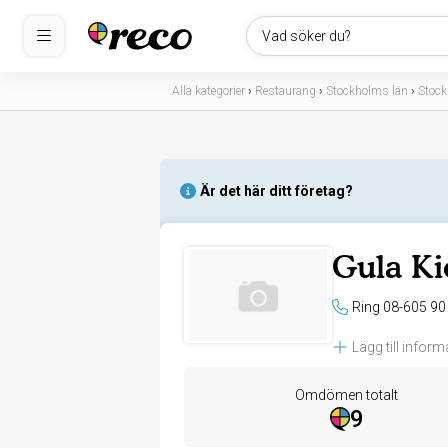
Vad söker du?
Alla kategorier
›
Restaurang
›
Stockholms län
›
Stoc
Är det här ditt företag?
Gula Ki
Ring 08-605 90
Lägg till inform
Omdömen totalt
9