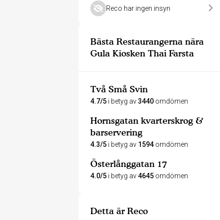
Reco har ingen insyn
Bästa Restaurangerna nära
Gula Kiosken Thai Farsta
Två Små Svin
4.7/5
i betyg av
3440
omdömen
Hornsgatan kvarterskrog &
barservering
4.3/5
i betyg av
1594
omdömen
Österlånggatan 17
4.0/5
i betyg av
4645
omdömen
Detta är Reco