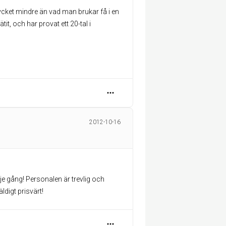
 mycket mindre än vad man brukar få i en
it, och har provat ett 20-tal i
2012-10-16
arje gång! Personalen är trevlig och
ldigt prisvärt!