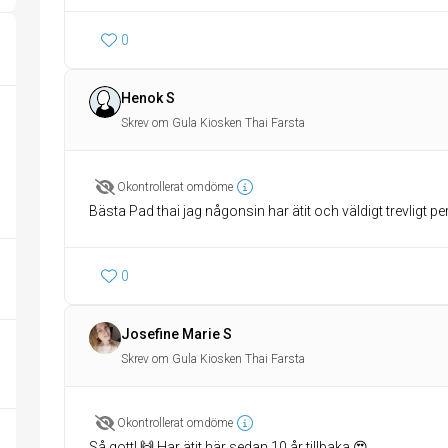
0
Henok S
Skrev om Gula Kiosken Thai Farsta
Okontrollerat omdöme
Bästa Pad thai jag någonsin har ätit och väldigt trevligt pe
0
Josefine Marie S
Skrev om Gula Kiosken Thai Farsta
Okontrollerat omdöme
Så gott! 🙌 Har ätit här sedan 10 år tillbaka 😍