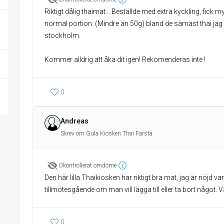
Riktigt dålig thaimat... Beställde med extra kyckling, fick
normal portion. (Mindre än 50g) bland de sämast thai jag ät
stockholm.
Kommer alldrig att åka dit igen! Rekomenderas inte !
0
Andreas
Skrev om Gula Kiosken Thai Farsta
Okontrollerat omdöme
Den här lilla Thaikiosken har riktigt bra mat, jag är nöjd v
tillmötesgående om man vill lägga till eller ta bort något. Vä
0