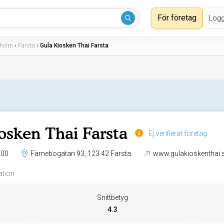
För företag
Logg
kholm
›
Farsta
›
Gula Kiosken Thai Farsta
osken Thai Farsta
Ej verifierat företag
 00
Färnebogatan 93, 123 42 Farsta
www.gulakioskenthai.
ation
Snittbetyg
4.3