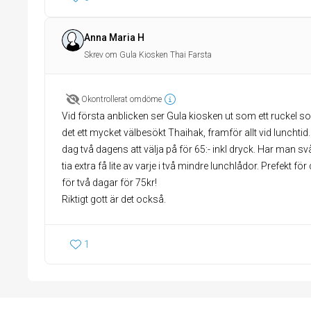
Anna Maria H
Skrev om Gula Kiosken Thai Farsta
Okontrollerat omdöme
Vid första anblicken ser Gula kiosken ut som ett ruckel som 
det ett mycket välbesökt Thaihak, framför allt vid lunchti
dag två dagens att välja på för 65:- inkl dryck. Har man 
tia extra få lite av varje i två mindre lunchlådor. Prefekt f
för två dagar för 75kr!
Riktigt gott är det också.
1