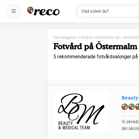
Vad söker du?
Alla kategorier
›
Fotvård
›
Stockholms län
›
Stockhol
Fotvård på Östermalm
5 rekommenderade fotvårdsalonger på
Beauty
Vi skrädd
din skön