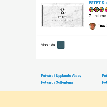
ESTET Sto
7
omdöme
Tina 
Visa sida:
1
Fotvård i Upplands Väsby
Fot
Fotvård i Sollentuna
Fo