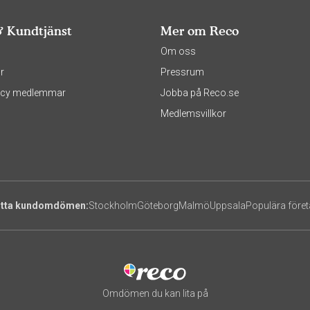
& Kundtjänst
Mer om Reco
s
Om oss
r
Pressrum
olicy medlemmar
Jobba på Reco.se
Medlemsvillkor
itta kundomdömen:
Stockholm
Göteborg
Malmö
Uppsala
Populära före
Omdömen du kan lita på