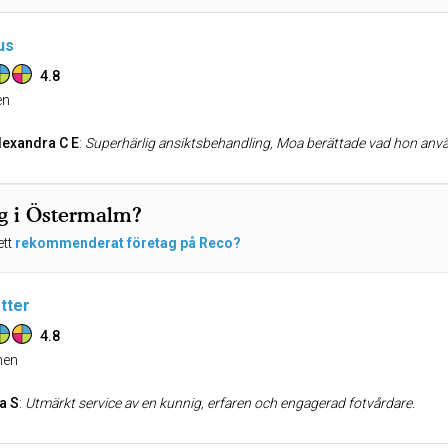
us
4.8
n
lexandra C E
:
Superhärlig ansiktsbehandling, Moa berättade vad hon använde och vad produkten gjorde med huden vilket jag tycker är väldigt intr
ng i Östermalm?
ett
rekommenderat företag på Reco?
tter
4.8
en
a S
:
Utmärkt service av en kunnig, erfaren och engagerad fotvårdare.