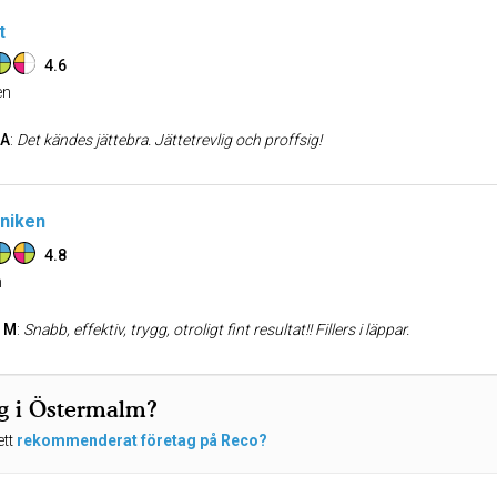
t
4.6
n
 A
:
Det kändes jättebra. Jättetrevlig och proffsig!
iniken
4.8
n
a M
:
Snabb, effektiv, trygg, otroligt fint resultat!! Fillers i läppar.
ng i Östermalm?
ett
rekommenderat företag på Reco?