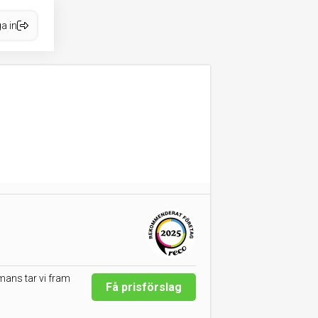
a in
mans tar vi fram
Få prisförslag