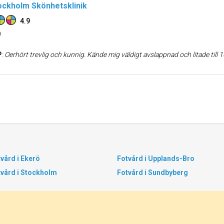
ckholm Skönhetsklinik
4.9
n
P
:
Oerhört trevlig och kunnig. Kände mig väldigt avslappnad och litade till
vård i Ekerö
Fotvård i Upplands-Bro
tvård i Stockholm
Fotvård i Sundbyberg