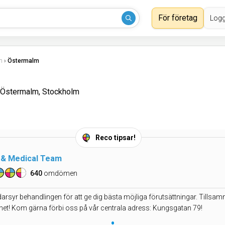
För företag
Logg
m
›
Östermalm
 Östermalm, Stockholm
Reco tipsar!
 & Medical Team
640
omdömen
arsyr behandlingen för att ge dig bästa möjliga förutsättningar. Tillsam
het! Kom gärna förbi oss på vår centrala adress: Kungsgatan 79!
•