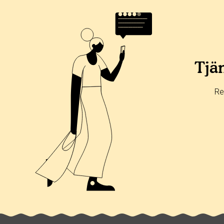
Tjän
Re