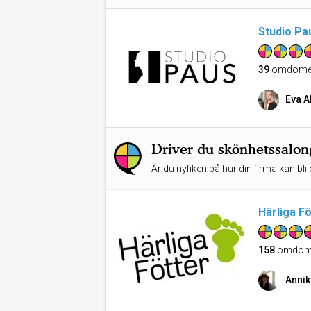
Studio Pa
39
omdöme
Eva A
Driver du skönhetssalo
Är du nyfiken på hur din firma kan bli 
Härliga Fö
158
omdöm
Annik