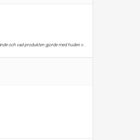
essant. Fick även med prover hem för att testa innan köp. Huden känns som ny! Rekommenderar Moa!