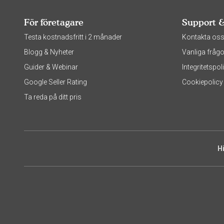
För företagare
Support 
Testa kostnadsfritt i 2 månader
Kontakta os
Blogg & Nyheter
Vanliga frågo
Guider & Webinar
Integritetsp
Google Seller Rating
Cookiepolicy
Ta reda på ditt pris
H