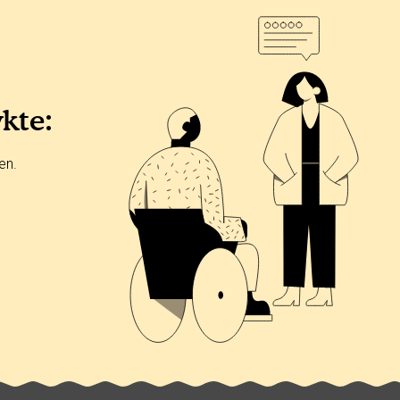
ykte:
en.