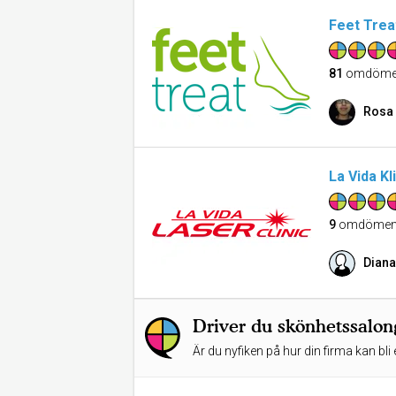
Feet Trea
81
omdöme
Rosa
La Vida Kl
9
omdöme
Dian
Driver du skönhetssalo
Är du nyfiken på hur din firma kan bli 