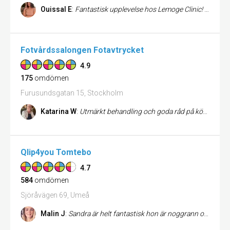
Ouissal E
:
Fantastisk upplevelse hos Lemoge Clinic! Jag är supernöjd med min laserbehandling hos Lemoge Clinic. Resultatet är lå...
Fotvårdssalongen Fotavtrycket
4.9
175
omdömen
Furusundsgatan 15, Stockholm
Katarina W
:
Utmärkt behandling och goda råd på köpet! Det är på lätta fötter man går därifrån!
Qlip4you Tomtebo
4.7
584
omdömen
Sjöråvägen 69, Umeå
Malin J
:
Sandra är helt fantastisk hon är noggrann och trevlig och mitt hår blev magiskt. Jag gjorde färg och klipp.