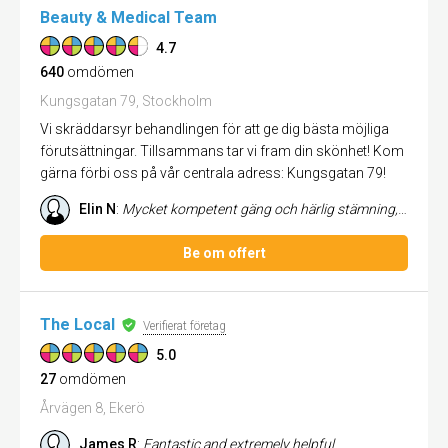
Beauty & Medical Team
4.7
640
omdömen
Kungsgatan 79, Stockholm
Vi skräddarsyr behandlingen för att ge dig bästa möjliga
förutsättningar. Tillsammans tar vi fram din skönhet! Kom
gärna förbi oss på vår centrala adress: Kungsgatan 79!
Elin N
:
Mycket kompetent gäng och härlig stämning, man vill komma tillbaka. Har fått rådgivning om allt från hudkrämer till smin...
Be om offert
The Local
Verifierat företag
5.0
27
omdömen
Årvägen 8, Ekerö
James R
:
Fantastic and extremely helpful