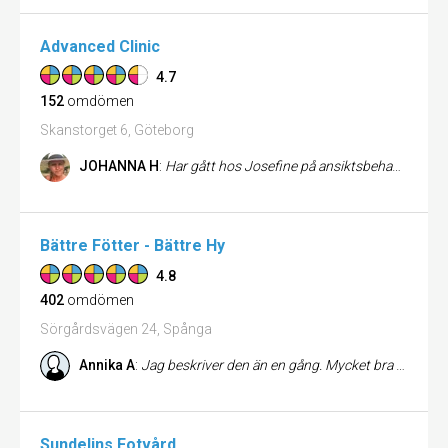
Advanced Clinic
4.7
152
omdömen
Skanstorget 6, Göteborg
JOHANNA H
:
Har gått hos Josefine på ansiktsbehandling i 10 år och provar gärna nya behandlingar så när hon började med injektioner...
Bättre Fötter - Bättre Hy
4.8
402
omdömen
Sörgårdsvägen 24, Spånga
Annika A
:
Jag beskriver den än en gång. Mycket bra benötande och behandling. Rekommenderar gärna till vänner. Köpte en nagelol...
Sundelins Fotvård