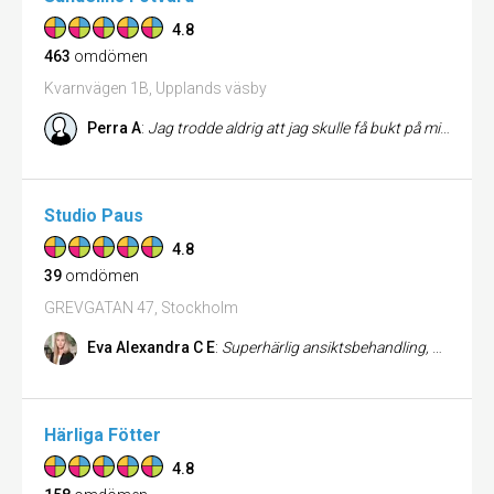
4.8
463
omdömen
Kvarnvägen 1B, Upplands väsby
Perra A
:
Jag trodde aldrig att jag skulle få bukt på mitt problem, men det fick jag helt klart ta tillbaka. Otroligt trevligt be...
Studio Paus
4.8
39
omdömen
GREVGATAN 47, Stockholm
Eva Alexandra C E
:
Superhärlig ansiktsbehandling, Moa berättade vad hon använde och vad produkten gjorde med huden vilket jag tycker är väl...
Härliga Fötter
4.8