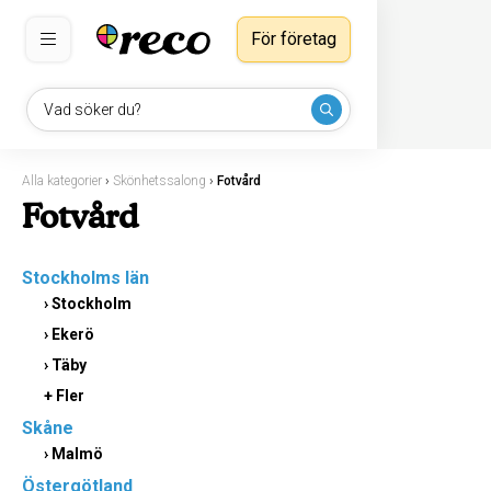
För företag
Vad söker du?
Alla kategorier
›
Skönhetssalong
›
Fotvård
Fotvård
Stockholms län
›
Stockholm
›
Ekerö
›
Täby
+ Fler
Skåne
›
Malmö
Östergötland