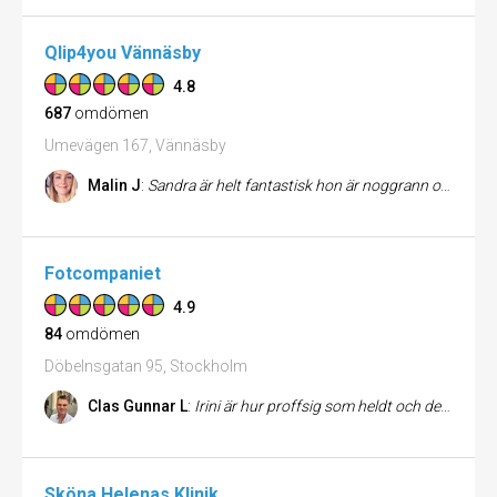
Qlip4you Vännäsby
4.8
687
omdömen
Umevägen 167, Vännäsby
Malin J
:
Sandra är helt fantastisk hon är noggrann och trevlig och mitt hår blev magiskt. Jag gjorde färg och klipp.
Fotcompaniet
4.9
84
omdömen
Döbelnsgatan 95, Stockholm
Clas Gunnar L
:
Irini är hur proffsig som heldt och dessutom trevlig som person. Det har blivit en vana att gå dit nu..!
Sköna Helenas Klinik