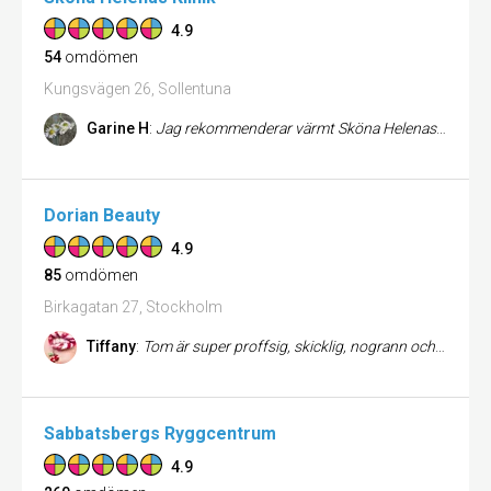
4.9
54
omdömen
Kungsvägen 26, Sollentuna
Garine H
:
Jag rekommenderar värmt Sköna Helenas Klinik! Man blir alltid väl bemött och omhändertagen av fantastiska och fina Noo...
Dorian Beauty
4.9
85
omdömen
Birkagatan 27, Stockholm
Tiffany
:
Tom är super proffsig, skicklig, nogrann och försiktig. Jag behöver inte ens bedövning. Han ser till att man är nöjd! O...
Sabbatsbergs Ryggcentrum
4.9