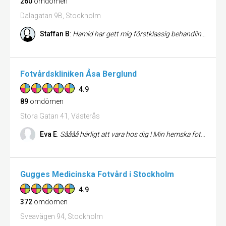
260
omdömen
Dalagatan 9B, Stockholm
Staffan B
:
Hamid har gett mig förstklassig behandling för mitt ryggskott. Mr Bond
Fotvårdskliniken Åsa Berglund
4.9
89
omdömen
Stora Gatan 41, Västerås
Eva E
:
Såååå härligt att vara hos dig ! Min hemska fot är som ny. Bättre fotvård kan man inte få. Vi ses i juli
Gugges Medicinska Fotvård i Stockholm
4.9
372
omdömen
Sveavägen 94, Stockholm