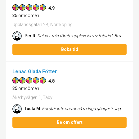
4.9
35
omdömen
Upplandsgatan 2B, Norrköping
Per R
:
Det var min första upplevelse av fotvård. Bra behandling och trevligt bemötande.
Boka tid
Lenas Glada Fötter
4.8
35
omdömen
Åkerbyvägen 1, Täby
Tuula M
:
Förstår inte varför så många gånger ? Jag har skickat. Av 5 ger jag 5 Och rekommenderar till andra att anlita henne.
Be om offert