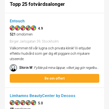
Topp 25 fotvårdsalonger
Entouch
4.9
521
omdömen
Birger Jarlsgatan 39, Stockholm
Välkommen till vår lugna och privata klinik! Vi erbjuder
effektiv hudvård som ger dig ett piggare och mjukare
utseende.
Shirin W
:
Fyllde på mina läppar, vilket jag gör regelbundet. Lika nöjd som alltid att besöka Carmen. Hon sätter alltid sina kunder...
Be om offert
Limhamns BeautyCenter by Decoos
5.0