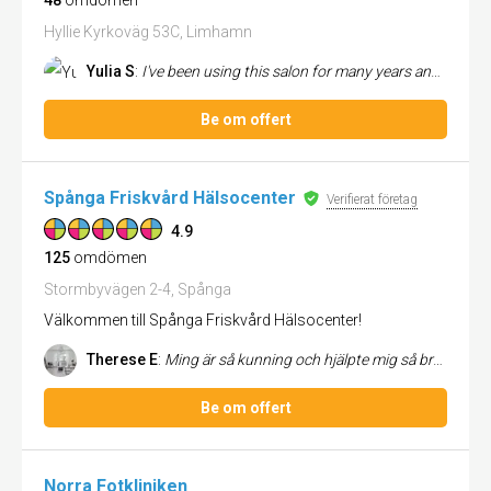
48
omdömen
Hyllie Kyrkoväg 53C, Limhamn
Yulia S
:
I've been using this salon for many years and have never been disappointed. On the contrary, I'm completely satisfied wi...
Be om offert
Spånga Friskvård Hälsocenter
Verifierat företag
4.9
125
omdömen
Stormbyvägen 2-4, Spånga
Välkommen till Spånga Friskvård Hälsocenter!
Therese E
:
Ming är så kunning och hjälpte mig så bra 😍 tack
Be om offert
Norra Fotkliniken