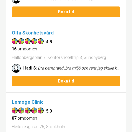
Boka tid
Olfa Skönhetsvård
4.8
16
omdömen
Hallonbergsplan 7, Kontorshotell trp 3, Sundbyberg
Hadi S
:
Bra bemötand ,bra miljö och rent jag skulle kunna rekomendera till nån vän.
Boka tid
Lemoge Clinic
5.0
87
omdömen
Herkulesgatan 26, Stockholm