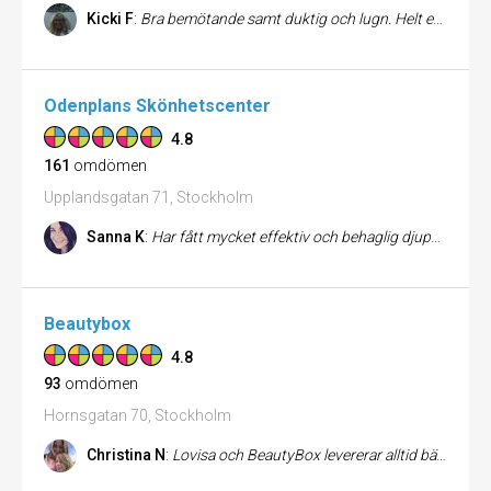
Kicki F
:
Bra bemötande samt duktig och lugn. Helt enkelt ett toppenbesök!
Odenplans Skönhetscenter
4.8
161
omdömen
Upplandsgatan 71, Stockholm
Sanna K
:
Har fått mycket effektiv och behaglig djupvågsbehandling av bästa Mirell Hampusson.
Beautybox
4.8
93
omdömen
Hornsgatan 70, Stockholm
Christina N
:
Lovisa och BeautyBox levererar alltid bästa service och gör ett fantastiskt bra jobb med naglar, pedikyr, fransar och br...