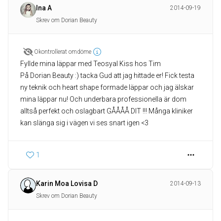
Ina A
2014-09-19
Skrev om Dorian Beauty
Okontrollerat omdöme
Fyllde mina läppar med Teosyal Kiss hos Tim
På Dorian Beauty :) tacka Gud att jag hittade er! Fick testa
ny teknik och heart shape formade läppar och jag älskar
mina läppar nu! Och underbara professionella är dom
alltså perfekt och oslagbart GÅÅÅÅ DIT !!! Många kliniker
kan slänga sig i vägen vi ses snart igen <3
1
Karin Moa Lovisa D
2014-09-13
Skrev om Dorian Beauty