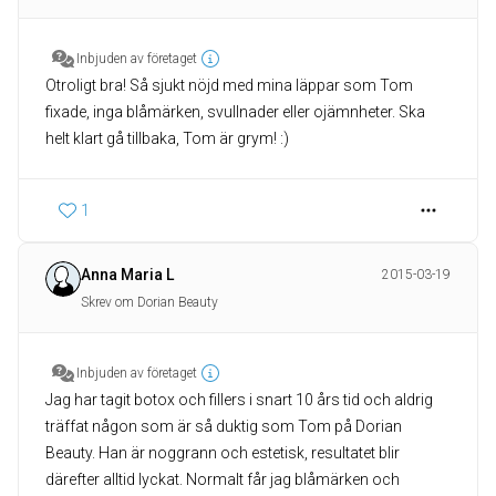
Inbjuden av företaget
Otroligt bra! Så sjukt nöjd med mina läppar som Tom
fixade, inga blåmärken, svullnader eller ojämnheter. Ska
helt klart gå tillbaka, Tom är grym! :)
1
Anna Maria L
2015-03-19
Skrev om Dorian Beauty
Inbjuden av företaget
Jag har tagit botox och fillers i snart 10 års tid och aldrig
träffat någon som är så duktig som Tom på Dorian
Beauty. Han är noggrann och estetisk, resultatet blir
därefter alltid lyckat. Normalt får jag blåmärken och