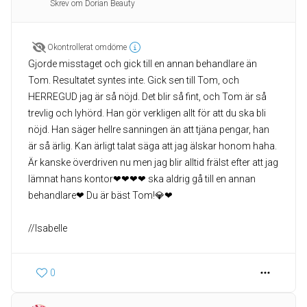
Skrev om Dorian Beauty
Okontrollerat omdöme
Gjorde misstaget och gick till en annan behandlare än
Tom. Resultatet syntes inte. Gick sen till Tom, och
HERREGUD jag är så nöjd. Det blir så fint, och Tom är så
trevlig och lyhörd. Han gör verkligen allt för att du ska bli
nöjd. Han säger hellre sanningen än att tjäna pengar, han
är så ärlig. Kan ärligt talat säga att jag älskar honom haha.
Är kanske överdriven nu men jag blir alltid frälst efter att jag
lämnat hans kontor❤❤❤❤ ska aldrig gå till en annan
behandlare❤ Du är bäst Tom!💎❤
//Isabelle
0