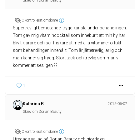
Skrev om Dorian Beauty
Okontrollerat omdöme
Supertrevligt bemötande, trygg känsla under behandlingen.
Tom gav mig vitamincocktail som inneburit att min hy har
blivit klarare och ser friskare ut med alla vitaminer o fukt
som behandlingen innehållt. Tom är jättetrevlig, ärlig och
man känner sig trygg. Stort tack och trevlig sommar, vi
kommer att ses igen ??
1
Katarina B
2015-06-07
Skrev om Dorian Beauty
Okontrollerat omdöme
I fredags va jag på Dorian Beauty och gjorde en