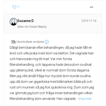
1
Susanne D
2015-11-16
Skrev om Dorian Beauty
Okontrollerat omdöme
Dåligt bemötande efter behandlingen, då jag hade fått en
knöl och ville prata med dom via telefon. Det vägrade han
och hänvisade mig till mail. Var min första
fillersbehandling, och läpparna hade dessutom svullnat
upp jättemycket, vilket är normalt dom första dagarna.
Men jag ville ändå fråga hur mycket dom kunde svullna
upp då dom var gigantiska med blåmärken både på och
runt om munnen så jag fick sjukskriva mig. Dum som jag
var glömde jag bort och fråga innan behandlingen vilken
fillersbehandling dom använde. Han vägrade
... 
Visa mer