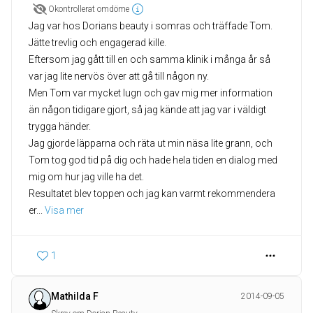
Okontrollerat omdöme
Jag var hos Dorians beauty i somras och träffade Tom.
Jätte trevlig och engagerad kille.
Eftersom jag gått till en och samma klinik i många år så
var jag lite nervös över att gå till någon ny.
Men Tom var mycket lugn och gav mig mer information
än någon tidigare gjort, så jag kände att jag var i väldigt
trygga händer.
Jag gjorde läpparna och räta ut min näsa lite grann, och
Tom tog god tid på dig och hade hela tiden en dialog med
mig om hur jag ville ha det.
Resultatet blev toppen och jag kan varmt rekommendera
er
... 
Visa mer
1
Mathilda F
2014-09-05