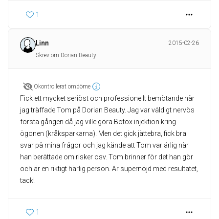
1
Linn
2015-02-26
Skrev om Dorian Beauty
Okontrollerat omdöme
Fick ett mycket seriöst och professionellt bemötande när
jag träffade Tom på Dorian Beauty. Jag var väldigt nervös
första gången då jag ville göra Botox injektion kring
ögonen (kråksparkarna). Men det gick jättebra, fick bra
svar på mina frågor och jag kände att Tom var ärlig när
han berättade om risker osv. Tom brinner för det han gör
och är en riktigt härlig person. Är supernöjd med resultatet,
tack!
1