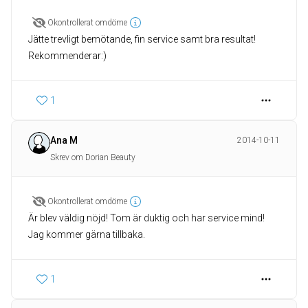
Okontrollerat omdöme
Jätte trevligt bemötande, fin service samt bra resultat!
Rekommenderar:)
1
Ana M
2014-10-11
Skrev om Dorian Beauty
Okontrollerat omdöme
Är blev väldig nöjd! Tom är duktig och har service mind!
Jag kommer gärna tillbaka.
1