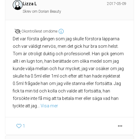
Lizza L
2017-05-09
Skrev om Dorian Beauty
Okontrollerat omdöme
Det var första gången som jag skulle förstora läpparna
och var väldigt nervös, men det gick hur bra som helst.
Tom är otroligt duktig och professionell. Han gick genom
allt i en lugn ton, han berättade om olika medel som jag
kunde välja mellan och hur mycket, jag var osäker om jag
skulle ha 0.5ml eller 1ml och efter att han hade injekterat
0.5ml frågade han om jag ville stanna eller fortsätta. Jag
fick ta min tid och kolla och valde att fortsätta, han
försökte inte få mig att ta betala mer eller säga vad han
tyckte att jag
... 
Visa mer
1