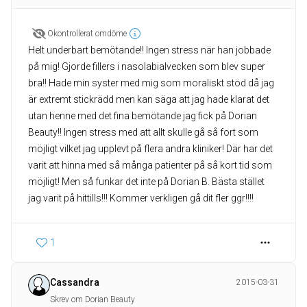
Okontrollerat omdöme
Helt underbart bemötande!! Ingen stress när han jobbade
på mig! Gjorde fillers i nasolabialvecken som blev super
bra!! Hade min syster med mig som moraliskt stöd då jag
är extremt stickrädd men kan säga att jag hade klarat det
utan henne med det fina bemötande jag fick på Dorian
Beauty!! Ingen stress med att allt skulle gå så fort som
möjligt vilket jag upplevt på flera andra kliniker! Där har det
varit att hinna med så många patienter på så kort tid som
möjligt! Men så funkar det inte på Dorian B. Bästa stället
jag varit på hittills!!! Kommer verkligen gå dit fler ggr!!!!
1
Cassandra
2015-03-31
Skrev om Dorian Beauty