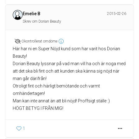
Emelie B
2015-02-26
Skrev om Dorian Beauty
Okontrollerat omdöme
Här har ni en Super Nöjd kund som har varit hos Dorian
Beauty!
Dorian Beauty lyssnar på vad man vill ha och är noga med
att det ska bli fint och att kunden ska känna sig nöjd när
man går därifrån!
Otroligt fint och härligt bemötande och varmt
omhändertagen!
Man kan inte annat än att bli nöjd! Proffsigt ställe :)
HÖGT BETYG I FRÅN MIG!
1