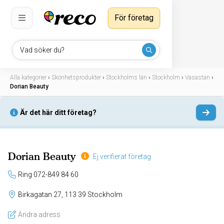
För företag
Vad söker du?
Alla kategorier
›
Skönhetsprodukter
›
Stockholms län
›
Stockholm
›
Vasastan
›
Dorian Beauty
Är det här ditt företag?
Dorian Beauty
Ej verifierat företag
Ring 072-849 84 60
Birkagatan 27, 113 39 Stockholm
Ändra adress