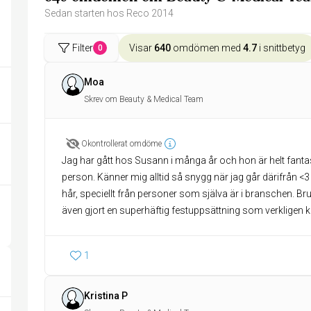
Sedan starten hos Reco 2014
Filter
Visar
640
omdömen med
4.7
i snittbetyg
0
Moa
Skrev om Beauty & Medical Team
Okontrollerat omdöme
Jag har gått hos Susann i många år och hon är helt fant
person. Känner mig alltid så snygg när jag går därifrån <
hår, speciellt från personer som själva är i branschen. B
även gjort en superhäftig festuppsättning som verkligen kän
1
Kristina P