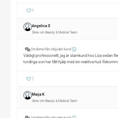
1
Angelica S
Skrev om Beauty & Medical Team
Omdöme från inbjuden kund
Väldigt professionellt, jag är stamkund hos Liza sedan fl
tonåriga son har fått hjälp med sin reaktiva hud. Rekom
1
Maija K
Skrev om Beauty & Medical Team
Omdöme från inbjuden kund