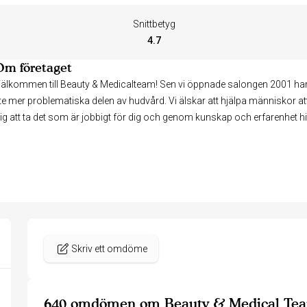
Snittbetyg
4.7
Om företaget
älkommen till Beauty & Medicalteam! Sen vi öppnade salongen 2001 har
ite mer problematiska delen av hudvård. Vi älskar att hjälpa människor att 
ig att ta det som är jobbigt för dig och genom kunskap och erfarenhet hit
Skriv ett omdöme
640 omdömen om Beauty & Medical Te