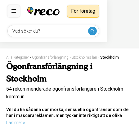
För företag
Vad söker du?
Alla kategorier
›
Ögonfransförlängning
›
Stockholms län
›
Stockholm
Ögonfransförlängning i
Stockholm
54 rekommenderade ögonfransförlängare i Stockholm
kommun
Vill du ha sådana där mörka, sensuella ögonfransar som de
har i mascarareklamen, men tycker inte riktigt att de olika
mascarorna håller vad de lovar? Då kanske
Läs mer »
ögonfransförlängning är något för dig. Det blir ett nästa steg
för dina ögon och hela din look!