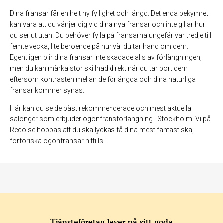
Dina fransar får en helt ny fyllighet och längd. Det enda bekymret
kan vara att du vänjer dig vid dina nya fransar och inte gillar hur
du ser ut utan. Du behöver fylla på fransarna ungefär var tredje till
femte vecka, lite beroende på hur väl du tar hand om dem.
Egentligen blir dina fransar inte skadade alls av förlängningen,
men du kan märka stor skillnad direkt när du tar bort dem
eftersom kontrasten mellan de förlängda och dina naturliga
fransar kommer synas.
Här kan du se de bäst rekommenderade och mest aktuella
salonger som erbjuder ögonfransförlängning i Stockholm. Vi på
Reco.se hoppas att du ska lyckas få dina mest fantastiska,
förföriska ögonfransar hittills!
Tjänsteföretag lever på sitt goda