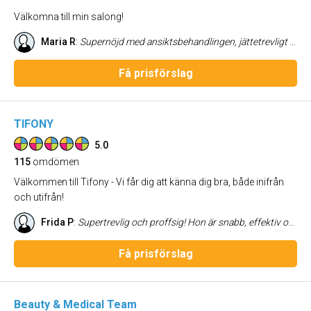
Välkomna till min salong!
Maria R
:
Supernöjd med ansiktsbehandlingen, jättetrevligt bemötande, allt toppen!
Få prisförslag
TIFONY
5.0
115
omdömen
Välkommen till Tifony - Vi får dig att känna dig bra, både inifrån
och utifrån!
Frida P
:
Supertrevlig och proffsig! Hon är snabb, effektiv och kunnig vilket är allt man vill ha vid sugaring.
Få prisförslag
Beauty & Medical Team