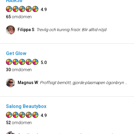
HAIR36
4.9
65
omdömen
Filippa S
:
Trevlig och kunnig frisör. Blir alltid nöjd
Get Glow
5.0
30
omdömen
Magnus W
:
Proffsigt bemött, gjorde plasmapen ögonbryn lyft och är jätte imponerad av resultatet, så mycket bättre än jag kunde föreställa mig! Köpte även produkter hem från mesoestic som jag är sjukt nöjd med 💕
Salong Beautybox
4.9
52
omdömen