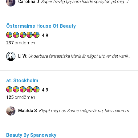
Carolina J
:
Super trevlig tjej som fixade spraytan på mig. Jag kände mig välkommen och att hon hade avsatt gott om tid, utan att stressa på. Kunnig och informerande. Så trevligt besök ! själva tanningen vart super snygg! Höll ca 6 dagar och nästan det bästa - jag blev inte fläckig. Det liksom bara rann av mig suggestivt. Jag har, efter att besökt andra ställen utan goda resultat, äntligen hittat min salong att besöka när det är dags att bli brun och fräsch! :) rekommenders verkligen!
Östermalms House Of Beauty
4.9
237
omdömen
Li W
:
Underbara fantastiska Maria är något utöver det vanliga, kundfokus och kundanpassat! Bästa resultatet, tipsar alltid vänner och familj att besöka henne. Boka! Du kommer inte att ångrar dig!
at. Stockholm
4.9
125
omdömen
Matilda S
:
Klippt mig hos Sanne i några år nu, blev rekommenderad av en familjevän. Har aldrig gått därifrån missnöjd, inte ens halvnöjd. Hon är fantastiskt duktig, lyhörd på mina önskemål men ger också gärna tips eftersom mina idéer inte alltid är helt realistiska :P Jag får massa komplimanger och känner mig fin. Finns inget att anmärka på! Hejja tjejerna på at.!
Beauty By Spanowsky