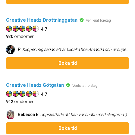
Creative Headz Drottninggatan
Verifierat företag
4.7
930
omdömen
P
:
Klipper mig sedan ett år tillbaka hos Amanda och är supernöjd!
Boka tid
Creative Headz Götgatan
Verifierat företag
4.7
912
omdömen
Rebecca E
:
Uppskattade att han var snabb med slingorna :)
Boka tid