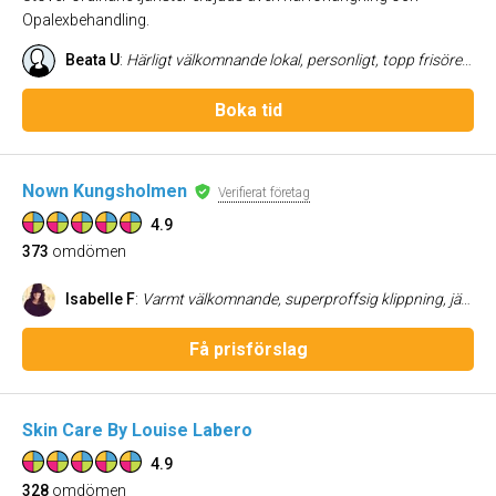
Opalexbehandling.
Beata U
:
Härligt välkomnande lokal, personligt, topp frisörer av yppersta klass. Bra produkter. Favoritställe.
Boka tid
Nown Kungsholmen
Verifierat företag
4.9
373
omdömen
Isabelle F
:
Varmt välkomnande, superproffsig klippning, jättenöjd! Rekommenderar!
Få prisförslag
Skin Care By Louise Labero
4.9
328
omdömen