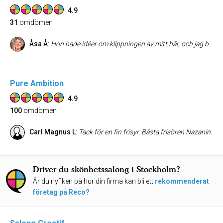
4.9
31
omdömen
Åsa Å
:
Hon hade idéer om klippningen av mitt hår, och jag blev jättenöjd med resultatet. Hon är mycket trevlig och professionell . Jag kommer att vara en trogen kund.
Pure Ambition
4.9
100
omdömen
Carl Magnus L
:
Tack för en fin frisyr. Bästa frisören Nazanin.
Driver du skönhetssalong i Stockholm?
Är du nyfiken på hur din firma kan bli ett
rekommenderat
företag på Reco?