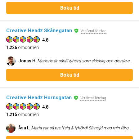
Boka tid
Creative Headz Skånegatan
Verifierat företag
4.8
1,226
omdömen
Jonas H
:
Marjorie är såväl lyhörd som skicklig och gjorde ett väldigt bra jobb med mitt lite krångliga tjocka hår. Mycket nöjd!
Boka tid
Creative Headz Hornsgatan
Verifierat företag
4.8
1,215
omdömen
Åsa L
:
Maria var så proffsig & lyhörd! Så nöjd med min färgning & klippning! Varmt rekommenderar!