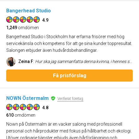
Bangerhead Studio
4.9
1,249
omdömen
Bangerhead Studio i Stockholm har erfarna frisörer med hög
servicekänsla och kompetens för att ge sina kunder toppresultat.
Salongen erbjuder även hudvårdsbehandlingar.
Zeina F
:
Hur ska jag sammanfatta denna kvinna, i hennes stol är jag som gladast! Hon är duktig som få, håret mår bäst och kunden är alltid i fokus. Efter flera frisörer har jag landat rätt. Bästa Jennifer
Få prisförslag
NOWN Östermalm
Verifierat företag
4.8
610
omdömen
Nown på Östermalm är en vacker salong med professionell
personal och hårprodukter med fokus på hållbarhet och ekologi.
Utöver ordinarie tjänster erbjuds även hårförlängning och