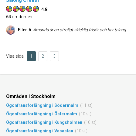
Salong Creatif
4.8
64
omdömen
Ellen A
:
Amanda är en otroligt skicklig frisör och har talang för att skapa just den färg du önskar. Ger alltid bra råd och förslag - och får alltid fram fantastiska resultat! Kommer aldrig gå någon annanstans igen!
Visa sida:
1
2
3
Områden i Stockholm
Ögonfransförlängning i Södermalm
(11 st)
Ögonfransförlängning i Östermalm
(10 st)
Ögonfransförlängning i Kungsholmen
(10 st)
Ögonfransförlängning i Vasastan
(10 st)