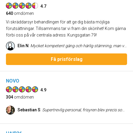
4.7
640
omdömen
Vi skräddarsyr behandlingen för att ge dig bästa möjliga
förutsättningar. Tillsammans tar vi fram din skönhet! Kom gärna
förbi oss på vår centrala adress: Kungsgatan 79!
Elin N
:
Mycket kompetent gäng och härlig stämning, man vill komma tillbaka. Har fått rådgivning om allt från hudkrämer till smink och gjort olika typer av behandlingar. De lever upp till mina förväntningar och har ett väldigt bra individuellt kundfokus, de får dig att känna dig speciellt och vad som är det bästa för just dig som kund.
Få prisförslag
NOVO
4.9
304
omdömen
Sebastian S
:
Supertrevlig personal, frisyren blev precis som tänkt, alltid nöjd efter ett besök på Novo.