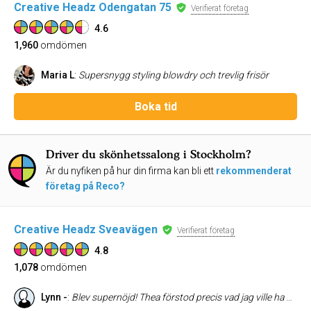
Creative Headz Odengatan 75
Verifierat företag
4.6
1,960
omdömen
Maria L
:
Supersnygg styling blowdry och trevlig frisör
Boka tid
Driver du skönhetssalong i Stockholm?
Är du nyfiken på hur din firma kan bli ett
rekommenderat
företag på Reco?
Creative Headz Sveavägen
Verifierat företag
4.8
1,078
omdömen
Lynn -
:
Blev supernöjd! Thea förstod precis vad jag ville ha gällande såväl klippning, färg och ögonbryn. Kom ut från salongen som en ny människa. Så nöjd!