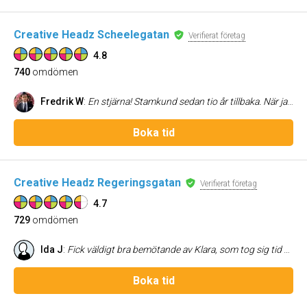
Creative Headz Scheelegatan
Verifierat företag
4.8
740
omdömen
Fredrik W
:
En stjärna! Stamkund sedan tio år tillbaka. När jag vid enstaka tillfällen testat en annan frisör har jag påmints om att Catta spelar i en helt annan liga.
Boka tid
Creative Headz Regeringsgatan
Verifierat företag
4.7
729
omdömen
Ida J
:
Fick väldigt bra bemötande av Klara, som tog sig tid att diskutera mina olika önskemål och funderingar.
Boka tid