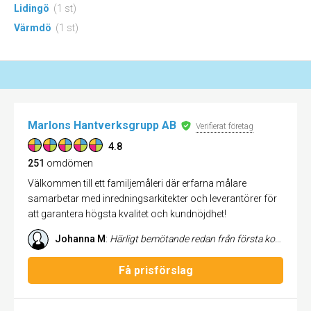
Lidingö
(1 st)
Värmdö
(1 st)
Marlons Hantverksgrupp AB
Verifierat företag
4.8
251
omdömen
Välkommen till ett familjemåleri där erfarna målare
samarbetar med inredningsarkitekter och leverantörer för
att garantera högsta kvalitet och kundnöjdhet!
Johanna M
:
Härligt bemötande redan från första kontakt till avslutat jobb. Jag blev uppringd inom femton minuter från det att jag skickade in en offertförfrågan och kommunikationen fortsatte lika bra under hela tiden. Soran är bra och enkel att bolla med samt lätt att få tag på vilket är ett stort plus. Jag kontaktade Marlons Måleri för grundarbete och målning av väggar, tak, snickerier samt slipning och behandling av golv. Resultatet blev otroligt bra och noggrant genomfört. Abbe och gänget slet som bara den och levererade ett kanonresultat! Som kund uppskattar jag verkligen den tydliga kommunikationen och att de är så lösningsorienterade. Jag kommer kontakta Marlons Måleri nästa gång jag behöver hjälp med renovering!
Få prisförslag