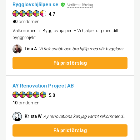
Bygglovshjälpen.se
Verifierat företag
4.7
80
omdömen
Välkommen till Bygglovhjälpen – Vi hjälper dig med ditt
byggprojekt!
Lisa A
:
Vi fick snabb och bra hjälp med vår bygglovsansökan, och Elin på bygglovshjälpen var lätt att få tag i när vi hade frågor. Vi fick igenom vårt bygglov väldigt snabbt och smidigt! Kan absolut rekommendera bygglovshjälpen!
Få prisförslag
AY Renovation Project AB
5.0
10
omdömen
Krista W
:
Ay renovations kan jag varmt rekommendera. De är otroligt punktliga och håller sin tidsplan, vilket gör hela processen trygg och smidig. Arbetet utförs alltid noggrant och ordentligt, och det märks att de lägger stor vikt vid detaljer. Resultatet blev estetiskt tilltalande och professionellt utfört – precis som vi önskade. Vi kan varmt rekommendera AY Renovations till alla som söker ett pålitligt och skickligt team.
Få prisförslag