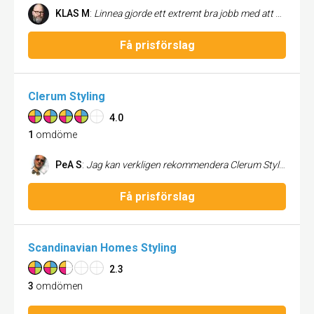
KLAS M
:
Linnea gjorde ett extremt bra jobb med att homestyla vår lägenhet: Allt från att möblera om tavlor så att de hängde snyggare till att skapa små vackra arrangemang på skrivbord. Det hela skapade en skön stämning och samtidigt ett väldigt estetiskt intryck.
Få prisförslag
Clerum Styling
4.0
1
omdöme
PeA S
:
Jag kan verkligen rekommendera Clerum Styling. Ulrika & Maria har verkligen känsla för inredning och hur man stylar ett hem. De är dessutom väldigt trevliga och lätta att samarbeta med. Jag är mycket nöjd. Nu ser jag o0ckså att de gjort om sin webbsajt och nui finsn det ännu fler smakfulla bilder som exempel på stylinguppdrag de utfört. Dessutom TROR jag på konceptet - ska du sälja din vilal eller bostadsrätt - så tror jag det definitivt att det lönar sig att kosta på lite på styling(elelr staging som en del kallar det) - man får igen de pengarna flera ggr om (det är mycket KÄNSLA och psykologi inblandat när man tittar på och väljer bostad - man klarar inte att bortse hur det ser ut just då när man är där och man ska ju gå därifrpån med positiva och sköna känslor och minnen...)
Få prisförslag
Scandinavian Homes Styling
2.3
3
omdömen