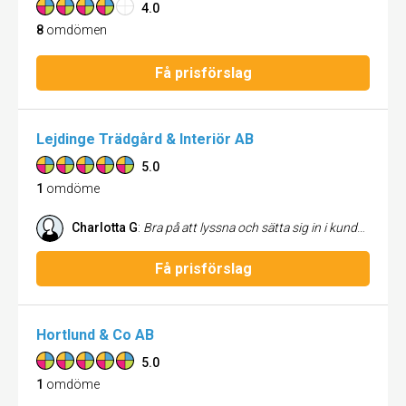
4.0
8
omdömen
Få prisförslag
Lejdinge Trädgård & Interiör AB
5.0
1
omdöme
Charlotta G
:
Bra på att lyssna och sätta sig in i kundens önskemål. Utmärkt på att både teoretiskt komma med idéer om lösningar och praktiskt genomföra det vi kommit överens om. Pålitlig, trevlig och kunnig. Väl värd pengarna. Jag är supernöjd!
Få prisförslag
Hortlund & Co AB
5.0
1
omdöme