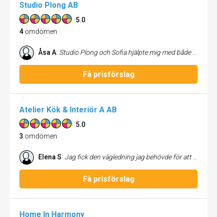
Studio Plong AB
5.0
4
omdömen
Åsa A
:
Studio Plong och Sofia hjälpte mig med både kök och badrum. Professionell, lyhörd och mkt drivande. Vill verkligen rekommendera Studio Plong om du funderar på att förnya ditt kök och vill ha den allra bästa coachen!
Få prisförslag
Atelier Kök & Interiör A AB
5.0
3
omdömen
Elena S
:
Jag fick den vägledning jag behövde för att göra de designval som resulterade i ett vackert och funktionellt kök. Hela processen, från start till mål, var rolig och smidig. Ett stort tack till Alexandra och resten av teamet som genomförde hela projektet.
Få prisförslag
Home In Harmony