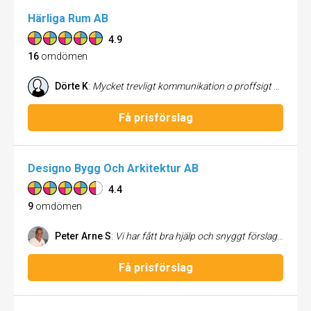
Härliga Rum AB
4.9
16
omdömen
Dörte K
:
Mycket trevligt kommunikation o proffsigt styling!! Det blev så fint !!
Få prisförslag
Designo Bygg Och Arkitektur AB
4.4
9
omdömen
Peter Arne S
:
Vi har fått bra hjälp och snyggt förslag som vi önskad. Mycket nöjda!
Få prisförslag