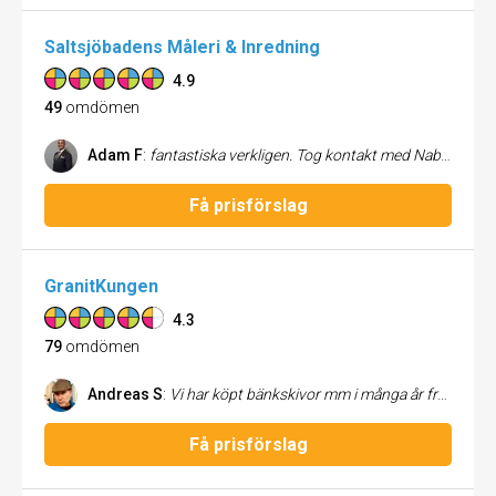
Saltsjöbadens Måleri & Inredning
4.9
49
omdömen
Adam F
:
fantastiska verkligen. Tog kontakt med Nabil för att få hjälp med att måla om min nyköpta lägenhet samt spackla diverse väggar. Är supernöjd. Enkla,snabba med fantastisk service. rekommenderas starkt. Tack Nabil! /Adam Farhoumand
Få prisförslag
GranitKungen
4.3
79
omdömen
Andreas S
:
Vi har köpt bänkskivor mm i många år från Granitkungen och det fungerar alltid bra och våra kunder är nöjda.
Få prisförslag