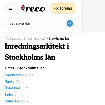
För företag
Vad söker du?
Alla kategorier
›
Inredningsarkitekt
›
Stockholms län
Inredningsarkitekt i
Stockholms län
Orter i Stockholms län
Stockholm
(11 st)
Nacka
(3 st)
Österåker
(1 st)
Solna
(1 st)
Botkyrka
(1 st)