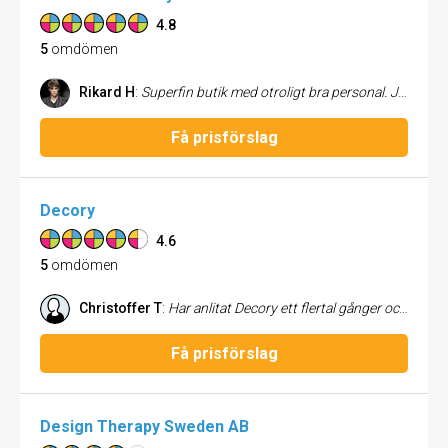
4.8
5
omdömen
Rikard H
:
Superfin butik med otroligt bra personal. Jag tar alltid en sväng förbi när jag är söder om stan. John på Home in Harmony har hjälpt mig med inredningstips till min nybyggda 2:a.
Få prisförslag
Decory
4.6
5
omdömen
Christoffer T
:
Har anlitat Decory ett flertal gånger och resultatet har alltid blivit bra. Decory är snabba, flexibla med väldigt bra priser. Jag kommer definitivt att anlita Decory igen.
Få prisförslag
Design Therapy Sweden AB