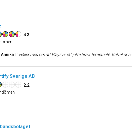
z
4.3
dömen
Annika T
:
Håller med om att Playz är ett jätte bra internetcafé. Kaffet är super gott och alla som 
tify Sverige AB
2.2
dömen
bandsbolaget