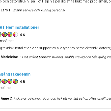
k- och datorstrul? Vi på Hot Help hjälper dig att få bukt med problemen, oa
Lars T
:
Snabb service och kunnig personal.
T Heminstallationer
4.6
mdömen
g teknisk installation och support av alla typer av hemelektronik, datorer
Madeleine L
:
Helt enkelt toppen!! Kunnig, snabb, trevlig och Såå gullig installatör! Trevliga även i kundservic
mgångsakademin
4.8
dömen
Anne C
:
Fick svar på mina frågor och fick ett vänligt och proffesionellt