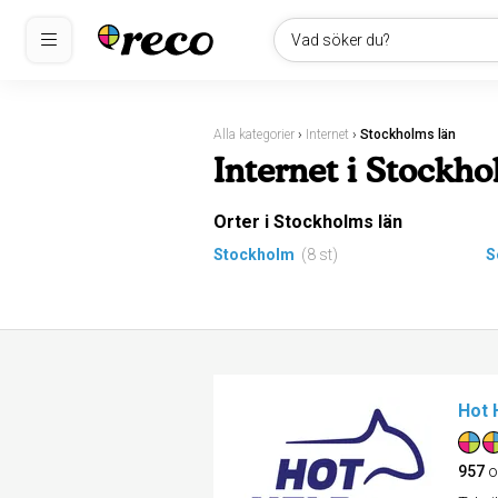
Vad söker du?
Alla kategorier
›
Internet
›
Stockholms län
Internet i Stockho
Orter i Stockholms län
Stockholm
(8 st)
S
Hot 
957
o