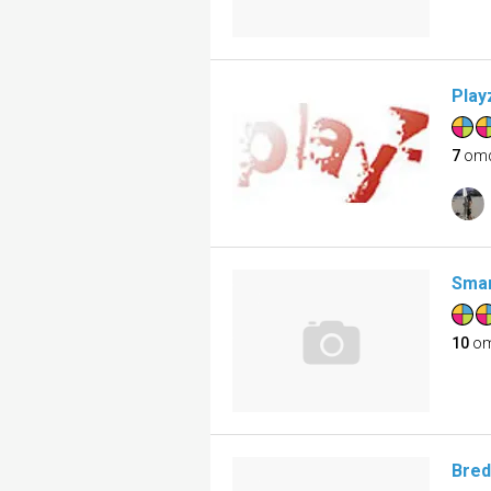
Play
7
om
Smar
10
om
Bred