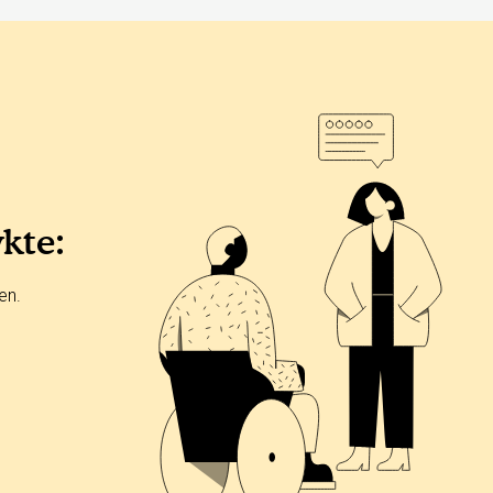
ykte:
en.