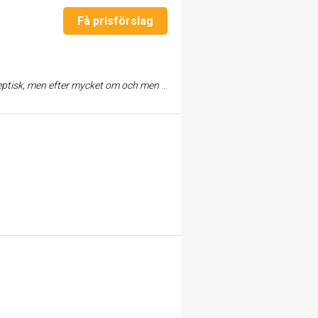
Få prisförslag
 haft problem med i cirka tre månader. Trevlig medarbetare som verkligen speglar av sig på bolaget. Fick även snabb kontakt med kundsupport. 5/5, bra jobbat Körsbär! Sånt vill vi se mer av.