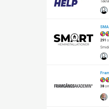
Tekni
SMAR
291
o
Smidi
Fra
38
om