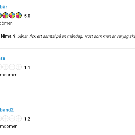
bär
5.0
dömen
Nima N
:
Såhär, fick ett samtal på en måndag. Trött som man är var jag skeptisk, men efter mycket om och men såg jag förbi min trötthet och lyssnade på den kvinnliga medarbetaren. Hon hjälpte mig inte bara med att fixa ett billigare pris för bredbandet, dessutom med snäppet högre hastighet, utan även med att fixa min tv som jag har
nte
1.1
mdömen
band2
1.2
mdömen