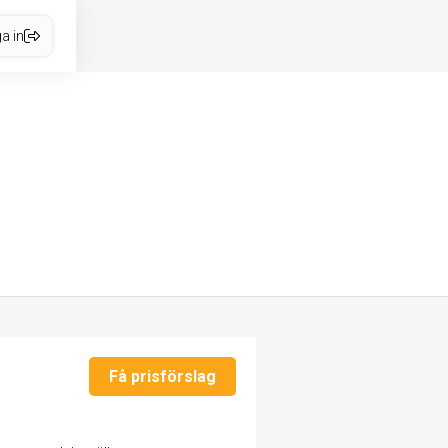
a in
Få prisförslag