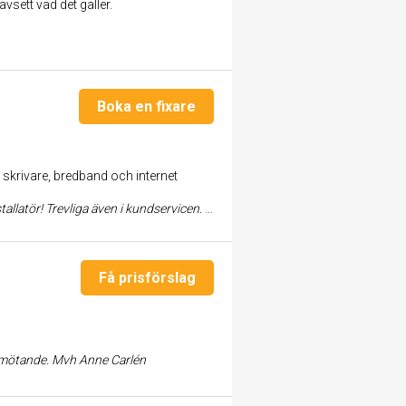
vsett vad det gäller.
Boka en fixare
, skrivare, bredband och internet
en. Bästa firma, kan varmt rekommendera! Madeleine och Michael
Få prisförslag
 bemötande. Mvh Anne Carlén