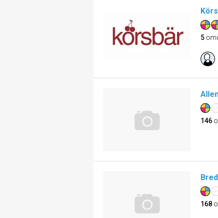
Körs
5
om
Alle
146
o
Bred
168
o