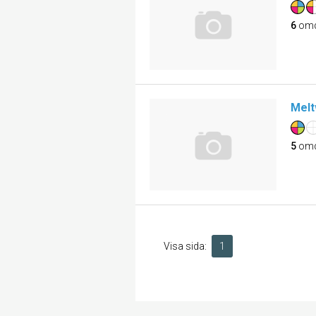
6
om
Melt
5
om
Visa sida:
1