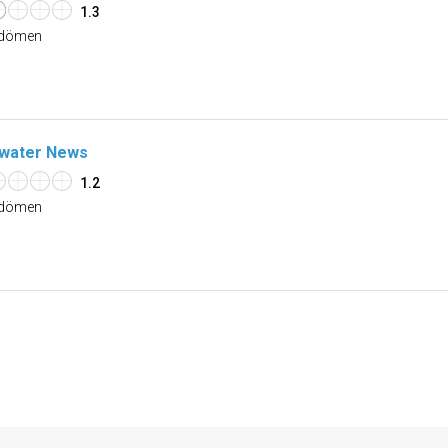
1.3
dömen
water News
1.2
dömen