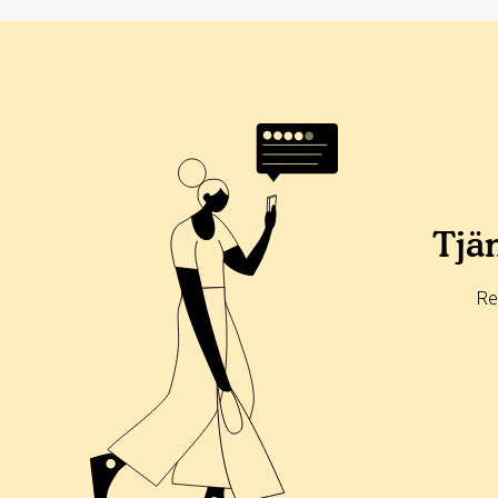
Tjän
Re