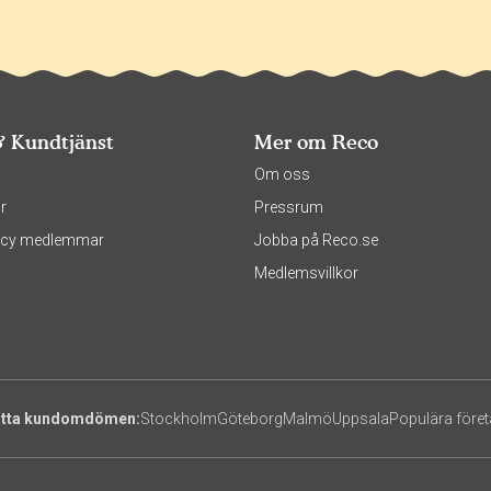
& Kundtjänst
Mer om Reco
s
Om oss
r
Pressrum
olicy medlemmar
Jobba på Reco.se
Medlemsvillkor
itta kundomdömen:
Stockholm
Göteborg
Malmö
Uppsala
Populära före