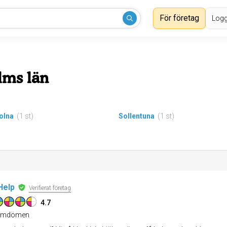
För företag
Logg
lms län
olna
(1 st)
Sollentuna
(1 st)
Help
Verifierat företag
4.7
mdömen