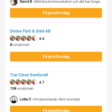
David B
:
Alltid bra kommunikation och det har fungerat precis så bra som vi hoppats. Det är bra städat, rent överallt och grundligt utfört. Har inga klagomål alls.
Få prisförslag
Divine Flytt & Städ AB
4.4
8
omdömen
Få prisförslag
Top Clean Sundsvall
4.7
138
omdömen
Lotta O
:
Fint bemötande. Rent storstäd.
Få prisförslag