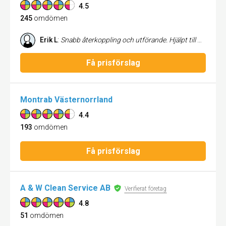
4.5
245
omdömen
Erik L
:
Snabb återkoppling och utförande. Hjälpt till med att klippa gräs, röja sly, bortforsling samt andra trädgårdsarbeten. Trevliga och pålitliga. Rekommenderar.
Få prisförslag
Montrab Västernorrland
4.4
193
omdömen
Få prisförslag
A & W Clean Service AB
Verifierat företag
4.8
51
omdömen