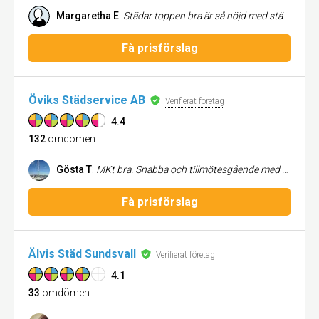
Margaretha E
:
Städar toppen bra är så nöjd med städningen . Nu känns allt bra när jag fått allt rent.
Få prisförslag
Öviks Städservice AB
Verifierat företag
4.4
132
omdömen
Gösta T
:
MKt bra. Snabba och tillmötesgående med fina städresultat
Få prisförslag
Älvis Städ Sundsvall
Verifierat företag
4.1
33
omdömen