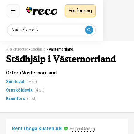
För företag
Vad söker du?
Alla kategorier
›
Städhjälp
›
Västernorrland
Städhjälp i Västernorrland
Orter i Västernorrland
Sundsvall
(8 st)
Örnsköldsvik
(4 st)
Kramfors
(1 st)
Rent i höga kusten AB
Verifierat företag