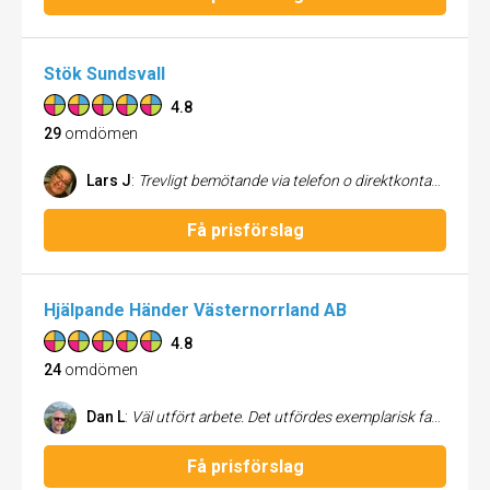
Stök Sundsvall
4.8
29
omdömen
Lars J
:
Trevligt bemötande via telefon o direktkontakt för jobbet på plats- flyttstädning till oss , som vi och vår hyresvärd blev väldigt nöjda med. Ett perfekt utfört jobb med kort varsel. Så himla nöjd och har rekommenderat dem till mina vänner och bekanta.
Få prisförslag
Hjälpande Händer Västernorrland AB
4.8
24
omdömen
Dan L
:
Väl utfört arbete. Det utfördes exemplarisk fast vi inte kunde vara på plats själva för att visa vilka träd som skulle fällas. Det enda vi skickade i vår beställning var fotografier på träden.
Få prisförslag