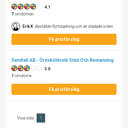
4.1
7
omdömen
Erik K
:
Beställde flyttstädning och de städade ordentligt, även vattenlås, golvbrunnar, i köksfläkten osv. Inget strul, bra kommunikation. Önskade att de hade städat där jag flyttade in också!
Få prisförslag
Samhall AB - Örnsköldsvik Städ Och Bemanning
3.0
1
omdöme
Få prisförslag
Visa sida:
1