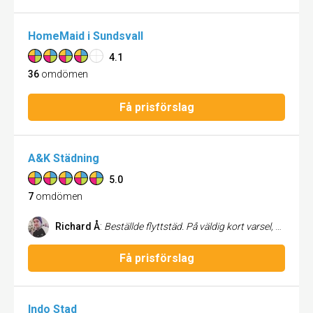
HomeMaid i Sundsvall
4.1
36
omdömen
Få prisförslag
A&K Städning
5.0
7
omdömen
Richard Å
:
Beställde flyttstäd. På väldig kort varsel, snabbt svar, inga konstigheter, fantastiskt utfört arbete. Rimligt pris och bra och proffsigt bemötande. Klockrent i mina ögon.
Få prisförslag
Indo Stad