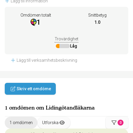
Lägg till information
Omdömen totalt
Snittbetyg
1
1.0
Trovärdighet
Låg
Lägg till verksamhetsbeskrivning
Skriv ett omdöme
1 omdömen om Lidingötandläkarna
1 omdömen
Utforska
0