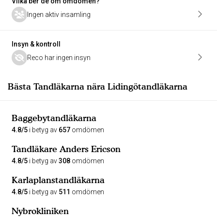
Vilka ber de om omdömen?
Ingen aktiv insamling
Insyn & kontroll
Reco har ingen insyn
Bästa Tandläkarna nära Lidingötandläkarna
Baggebytandläkarna
4.8/5
i betyg av
657
omdömen
Tandläkare Anders Ericson
4.8/5
i betyg av
308
omdömen
Karlaplanstandläkarna
4.8/5
i betyg av
511
omdömen
Nybrokliniken