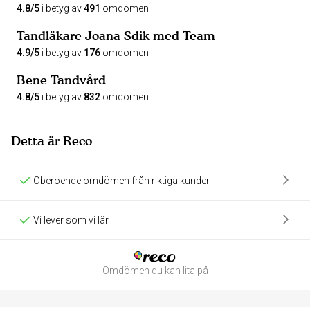
4.8/5
i betyg av
491
omdömen
Tandläkare Joana Sdik med Team
4.9/5
i betyg av
176
omdömen
Bene Tandvård
4.8/5
i betyg av
832
omdömen
Detta är Reco
Oberoende omdömen från riktiga kunder
Vi lever som vi lär
Omdömen du kan lita på