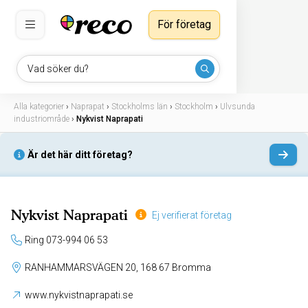
För företag
Vad söker du?
Alla kategorier
›
Naprapat
›
Stockholms län
›
Stockholm
›
Ulvsunda
industriområde
›
Nykvist Naprapati
Är det här ditt företag?
Nykvist Naprapati
Ej verifierat företag
Ring 073-994 06 53
RANHAMMARSVÄGEN 20, 168 67 Bromma
www.nykvistnaprapati.se