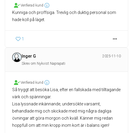
Verifierad kund
Kunniga och proffsiga. Trevlig och duktig personal som
hade koll på läget.
1
Inger G
2025-11-10
Skrev om Nykvist Naprapati
Verifierad kund
Så tryggt att besöka Lisa, efter en fallskada med tilltagande
värk och spänningar.
Lisa lyssnade inkännande, undersökte varsamt,
behandlade mig och skickade med mig några dagliga
övningar att göra morgon och kväll. Känner mig redan
hoppfull om att min kropp inom kort är i balans igen!