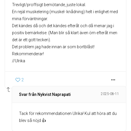
Trevligt/proffsigt bemötande, juste lokal.
En rejäl muskelering (muskel- knådning) helt i enlighet med
mina förväntningar.
Det kändes då och det kändes efteråt och då menar jag i
positiv bemärkelse. (Man blir så klart även öm efteråt men
det är ett gott tecken).
Det problem jag hade innan är som bortblåst!
Rekommenderar!
//Ulrika
2
2025-08-11
Svar från Nykvist Naprapati
Tack för rekommendationen Ulrika! Kul att höra att du
blev så nöjd 👍