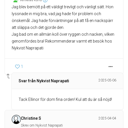
Verifierad kund
Jag blev bemött på ett väldigt trevligt och vänligt sätt. Hon
lyssnade in mig bra, vad jag hade för problem och
önskemål. Jag hade förväntningar på att få en nackspärr
att släppa och det gjorde den.
Jag bad om en allmän koll över ryggen och nacken, vilken
genomfördes bra! Rekommenderar varmt ett besök hos
Nykvist Naprapati
1
2025-05-06
Svar från Nykvist Naprapati
Tack Ellinor för dom fina orden! Kul att du är så nöjd!
Christine S
2025-04-04
Skrev om Nykvist Naprapati