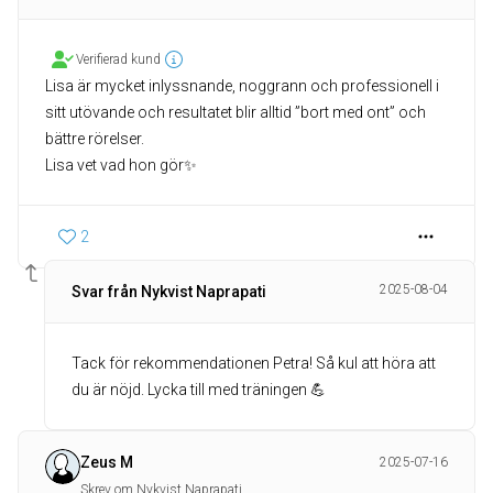
Verifierad kund
Lisa är mycket inlyssnande, noggrann och professionell i
sitt utövande och resultatet blir alltid ”bort med ont” och
bättre rörelser.
Lisa vet vad hon gör✨
2
2025-08-04
Svar från Nykvist Naprapati
Tack för rekommendationen Petra! Så kul att höra att
du är nöjd. Lycka till med träningen 💪
Zeus M
2025-07-16
Skrev om Nykvist Naprapati