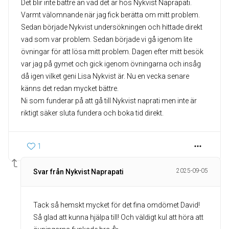
Det blir inte bättre än vad det är hos Nykvist Naprapati.
Varmt välomnande när jag fick berätta om mitt problem.
Sedan började Nykvist undersökningen och hittade direkt
vad som var problem. Sedan började vi gå igenom lite
övningar för att lösa mitt problem. Dagen efter mitt besök
var jag på gymet och gick igenom övningarna och insåg
då igen vilket geni Lisa Nykvist är. Nu en vecka senare
känns det redan mycket bättre.
Ni som funderar på att gå till Nykvist naprati men inte är
riktigt säker sluta fundera och boka tid direkt.
1
2025-09-05
Svar från Nykvist Naprapati
Tack så hemskt mycket för det fina omdömet David!
Så glad att kunna hjälpa till! Och väldigt kul att höra att