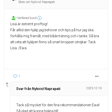
Skrev om Nykvist Naprapati
Verifierad kund
Lisa är extremt proffsig!
Får alltid den hjälp jag behöver och tips på hur jag ska
förhålla mig framåt, med både träning och i tanke. Så bra
att veta att hjälpen finns så snart kroppen strejkar. Tack
Lisa. /Ewa
1
2025-12-19
Svar från Nykvist Naprapati
Tack så mycket för den fina rekommendationen Ewa!
Så glad att kunna hjälpa till!