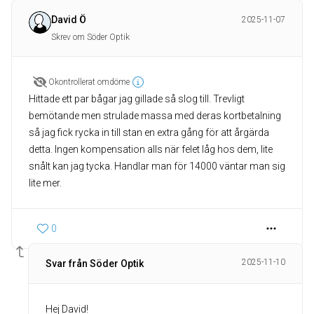
David Ö
2025-11-07
Skrev om Söder Optik
Okontrollerat omdöme
Hittade ett par bågar jag gillade så slog till. Trevligt
bemötande men strulade massa med deras kortbetalning
så jag fick rycka in till stan en extra gång för att årgärda
detta. Ingen kompensation alls när felet låg hos dem, lite
snålt kan jag tycka. Handlar man för 14000 väntar man sig
lite mer.
0
2025-11-10
Svar från Söder Optik
Hej David!