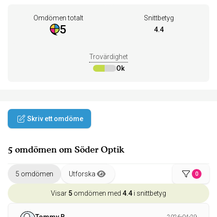
Omdömen totalt
Snittbetyg
5
4.4
Trovärdighet
Ok
Skriv ett omdöme
5 omdömen om Söder Optik
5 omdömen
Utforska
0
Visar
5
omdömen med
4.4
i snittbetyg