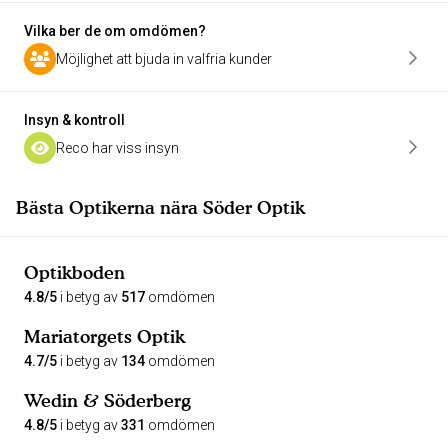
Vilka ber de om omdömen?
Möjlighet att bjuda in valfria kunder
Insyn & kontroll
Reco har viss insyn
Bästa Optikerna nära Söder Optik
Optikboden
4.8/5
i betyg av
517
omdömen
Mariatorgets Optik
4.7/5
i betyg av
134
omdömen
Wedin & Söderberg
4.8/5
i betyg av
331
omdömen