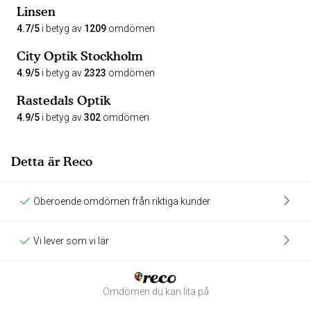
Linsen
4.7/5
i betyg av
1209
omdömen
City Optik Stockholm
4.9/5
i betyg av
2323
omdömen
Rastedals Optik
4.9/5
i betyg av
302
omdömen
Detta är Reco
Oberoende omdömen från riktiga kunder
Vi lever som vi lär
Omdömen du kan lita på