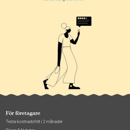
0%
0%
För företagare
Testa kostnadsfritt i 2 månader