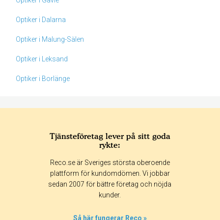
Optiker i Gävle
Optiker i Dalarna
Optiker i Malung-Sälen
Optiker i Leksand
Optiker i Borlänge
Tjänsteföretag lever på sitt goda
rykte:
Betyg & tidpunkt:
Reco.se är Sveriges största oberoende
Alla
365 dagar
90 dagar
30 dagar
plattform för kundomdömen. Vi jobbar
sedan 2007 för bättre företag och nöjda
60%
kunder.
20%
20%
Så här fungerar Reco »