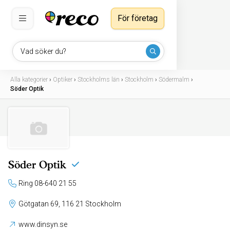
För företag
Vad söker du?
Alla kategorier
›
Optiker
›
Stockholms län
›
Stockholm
›
Södermalm
›
Söder Optik
Söder Optik
Ring 08-640 21 55
Götgatan 69, 116 21 Stockholm
www.dinsyn.se