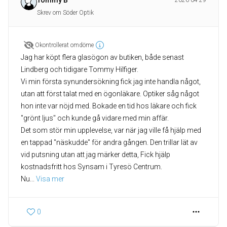
Tommy B
2026-04-29
Skrev om Söder Optik
Okontrollerat omdöme
Jag har köpt flera glasögon av butiken, både senast
Lindberg och tidigare Tommy Hilfiger.
Vi min första synundersökning fick jag inte handla något,
utan att först talat med en ögonläkare. Optiker såg något
hon inte var nöjd med. Bokade en tid hos läkare och fick
"grönt ljus" och kunde gå vidare med min affär.
Det som stör min upplevelse, var när jag ville få hjälp med
en tappad "näskudde" för andra gången. Den trillar lät av
vid putsning utan att jag märker detta, Fick hjälp
kostnadsfritt hos Synsam i Tyresö Centrum.
Nu
... 
Visa mer
0