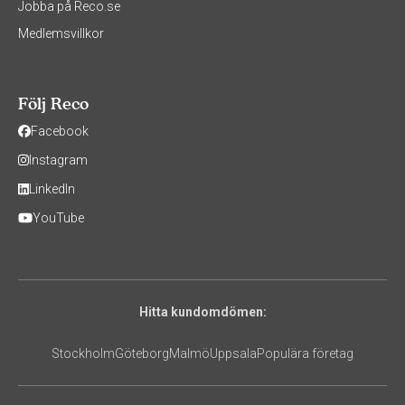
Jobba på Reco.se
Medlemsvillkor
Följ Reco
Facebook
Instagram
LinkedIn
YouTube
Hitta kundomdömen:
Stockholm
Göteborg
Malmö
Uppsala
Populära företag