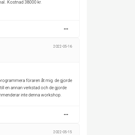
mal.. Kostnad 38000 kr.
2022-05-16
e programmera föraren åt mig. de gjorde
 till en annan verkstad och de gjorde
kommenderar inte denna workshop.
2022-05-15