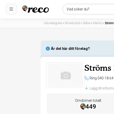
Vad söker du?
Alla kategorier
›
Bilverkstad
›
Skåne
›
Malmö
›
Ströms
Är det här ditt företag?
Ströms 
Ring 040-18 64
Lägg till inform
Omdömen totalt
449