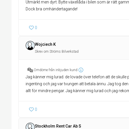
Utmärkt men dyrt. Bytte växellåda i bilen som är rätt gam
Dock bra omhändertagande!
0
Wojciech K
Skrev om Ströms Bilverkstad
Omdöme från inbjuden kund
Jag känner mig lurad. de lovade över telefon att de skull
ingenting och jag var tvungen att betala ännu. Jag tog den
allt för mindre pengar. Jag känner mig lurad och jag re
0
Stockholm Rent Car Ab S