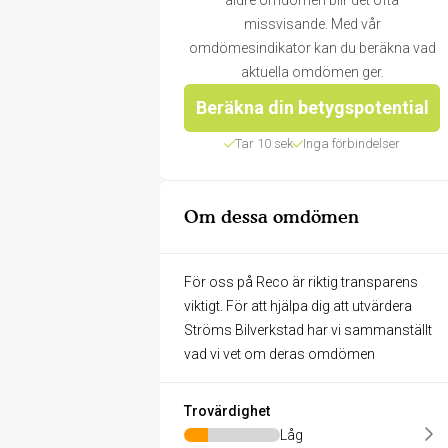
äldre omdömen blir det ofta
missvisande. Med vår
omdömesindikator kan du beräkna vad
aktuella omdömen ger.
Beräkna din betygspotential
Tar 10 sek
Inga förbindelser
Om dessa omdömen
För oss på Reco är riktig transparens
viktigt. För att hjälpa dig att utvärdera
Ströms Bilverkstad har vi sammanställt
vad vi vet om deras omdömen
Trovärdighet
Låg