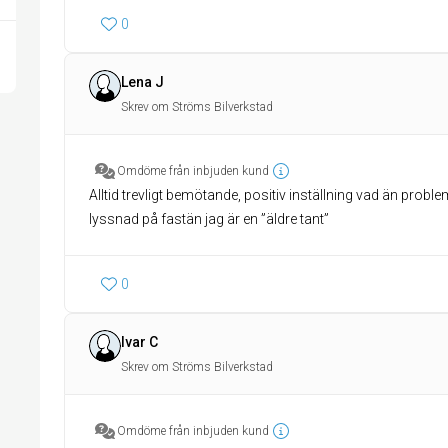
0
Lena J
Skrev om Ströms Bilverkstad
Omdöme från inbjuden kund
Alltid trevligt bemötande, positiv inställning vad än probl
lyssnad på fastän jag är en ”äldre tant”
0
Ivar C
Skrev om Ströms Bilverkstad
Omdöme från inbjuden kund