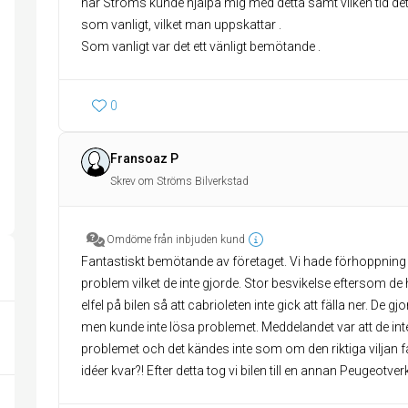
när Ströms kunde hjälpa mig med detta samt vilken tid det 
som vanligt, vilket man uppskattar .
Som vanligt var det ett vänligt bemötande .
0
Fransoaz P
Skrev om Ströms Bilverkstad
Omdöme från inbjuden kund
Fantastiskt bemötande av företaget. Vi hade förhoppning 
problem vilket de inte gjorde. Stor besvikelse eftersom de h
elfel på bilen så att cabrioleten inte gick att fälla ner. De g
men kunde inte lösa problemet. Meddelandet var att de in
problemet och det kändes inte som om den riktiga viljan 
idéer kvar?! Efter detta tog vi bilen till en annan Peugeotve