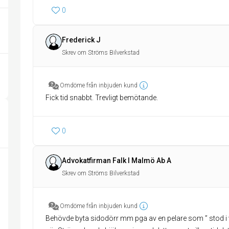
0
Frederick J
Skrev om Ströms Bilverkstad
Omdöme från inbjuden kund
Fick tid snabbt. Trevligt bemötande.
0
Advokatfirman Falk I Malmö Ab A
Skrev om Ströms Bilverkstad
Omdöme från inbjuden kund
Behövde byta sidodörr mm pga av en pelare som ” stod i vä