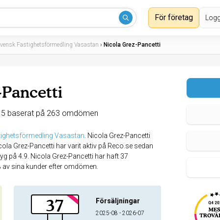
För företag
Logg
vensk Fastighetsförmedling Vasastan
›
Nicola Grez-Pancetti
-Pancetti
 5 baserat på 263 omdömen
ighetsförmedling Vasastan
.
Nicola Grez-Pancetti
cola Grez-Pancetti har varit aktiv på Reco.se sedan
 på 4.9. Nicola Grez-Pancetti har haft 37
7% av sina kunder efter omdömen.
37
Försäljningar
2025-08 - 2026-07