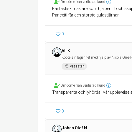
Omdöme från verifierad kund
Fantastisk mäklare som hjälper till och ska
Pancetti får den största guldstjärnan!
0
Ali K
Köpte sin lägenhet med hjälp av Nicola Grez-P
Vasastan
Omdöme från verifierad kund
Transparenta och lyhörda i vår upplevelse a
0
Johan Olof N