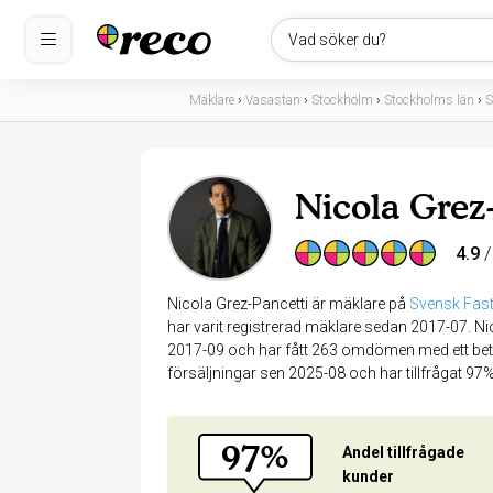
Vad söker du?
Mäklare
›
Vasastan
›
Stockholm
›
Stockholms län
›
S
Nicola Grez
4.9
/
Nicola Grez-Pancetti är mäklare på
Svensk Fast
har varit registrerad mäklare sedan 2017-07. Ni
2017-09 och har fått 263 omdömen med ett betyg
försäljningar sen 2025-08 och har tillfrågat 9
97%
Andel tillfrågade
kunder