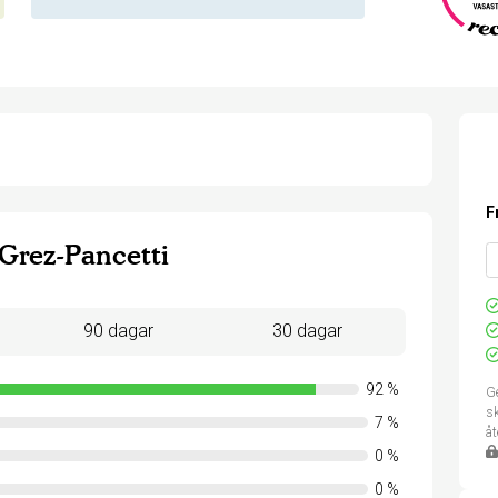
F
rez-Pancetti
90 dagar
30 dagar
92
%
Ge
sk
7
%
å
0
%
0
%