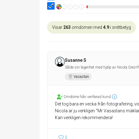
Visar
263
omdömen med
4.9
i snittbetyg
Susanne S
Sålde sin lägenhet med hjälp av Nicola Grez-P
Vasastan
Omdöme från verifierad kund
Det tog bara en vecka från fotografering, vi
Nicola är ju verkligen "Mr Vasastans mäklar
Kan verkligen rekommendera!
0