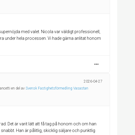
supernöjda med valet. Nicola var väldigt professionell,
xtra under hela processen. Vi hade gärna anlitat honom
2026-04-27
ancetti en del av
Svensk Fastighetsförmedling Vasastan
d. Det är varit lätt att få tag på honom och om han
snabbt. Han är pålitlig, skicklig säljare och punktlig