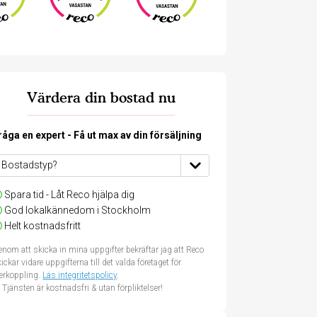
Värdera din bostad nu
råga en expert - Få ut max av din försäljning
Spara tid - Låt Reco hjälpa dig
God lokalkännedom i Stockholm
Helt kostnadsfritt
nom att skicka in mina uppgifter bekräftar jag att Reco
ickar vidare uppgifterna till det valda företaget för
terkoppling.
Läs integritetspolicy
.
Tjänsten är kostnadsfri & utan förpliktelser!