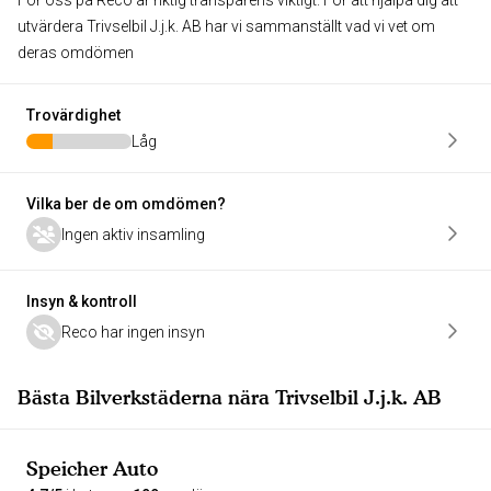
För oss på Reco är riktig transparens viktigt. För att hjälpa dig att
utvärdera Trivselbil J.j.k. AB har vi sammanställt vad vi vet om
deras omdömen
Trovärdighet
Låg
Vilka ber de om omdömen?
Ingen aktiv insamling
Insyn & kontroll
Reco har ingen insyn
Bästa Bilverkstäderna nära Trivselbil J.j.k. AB
Speicher Auto