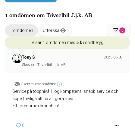
1 omdömen om Trivselbil J.j.k. AB
1 omdömen
Utforska
0
Visar
1
omdömen med
5.0
i snittbetyg
Tony S
2023-06-08
Skrev om Trivselbil J.j.k. AB
Okontrollerat omdöme
Service på toppnivå. Hög kompetens, snabb service och
supertrevliga att ha att göra med.
Ett föredöme i branchen!
0