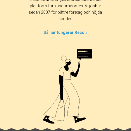
Alla
365 dagar
90 dagar
30 dagar
plattform för kundomdömen. Vi jobbar
sedan 2007 för bättre företag och nöjda
100%
kunder.
0%
0%
Så här fungerar Reco »
0%
0%