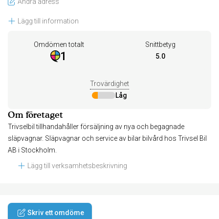
Ändra adress
Lägg till information
Omdömen totalt
Snittbetyg
1
5.0
Trovärdighet
Låg
Om företaget
Trivselbil tillhandahåller försäljning av nya och begagnade
släpvagnar. Släpvagnar och service av bilar bilvård hos Trivsel Bil
AB i Stockholm.
Lägg till verksamhetsbeskrivning
Skriv ett omdöme