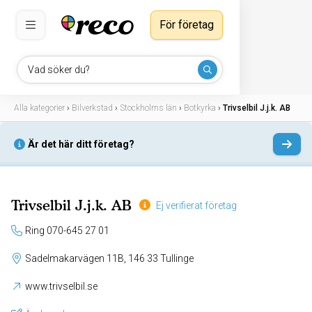
För företag
Vad söker du?
Alla kategorier
›
Bilverkstad
›
Stockholms län
›
Botkyrka
›
Trivselbil J.j.k. AB
Är det här ditt företag?
Trivselbil J.j.k. AB
Ej verifierat företag
Ring 070-645 27 01
Sadelmakarvägen 11B, 146 33 Tullinge
www.trivselbil.se