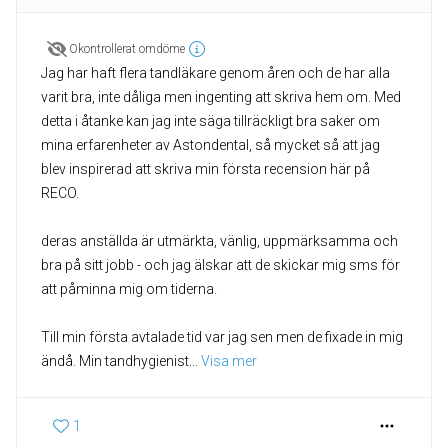
Okontrollerat omdöme
Jag har haft flera tandläkare genom åren och de har alla
varit bra, inte dåliga men ingenting att skriva hem om. Med
detta i åtanke kan jag inte säga tillräckligt bra saker om
mina erfarenheter av Astondental, så mycket så att jag
blev inspirerad att skriva min första recension här på
RECO.
deras anställda är utmärkta, vänlig, uppmärksamma och
bra på sitt jobb - och jag älskar att de skickar mig sms för
att påminna mig om tiderna.
Till min första avtalade tid var jag sen men de fixade in mig
ändå. Min tandhygienist
... 
Visa mer
1