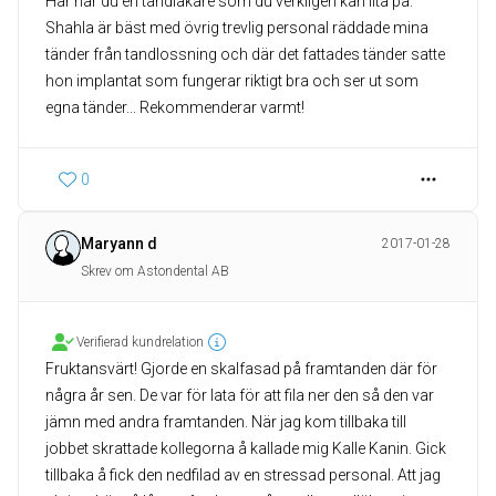
Här har du en tandläkare som du verkligen kan lita på.
Shahla är bäst med övrig trevlig personal räddade mina
tänder från tandlossning och där det fattades tänder satte
hon implantat som fungerar riktigt bra och ser ut som
egna tänder... Rekommenderar varmt!
0
Maryann d
2017-01-28
Skrev om Astondental AB
Verifierad kundrelation
Fruktansvärt! Gjorde en skalfasad på framtanden där för
några år sen. De var för lata för att fila ner den så den var
jämn med andra framtanden. När jag kom tillbaka till
jobbet skrattade kollegorna å kallade mig Kalle Kanin. Gick
tillbaka å fick den nedfilad av en stressad personal. Att jag