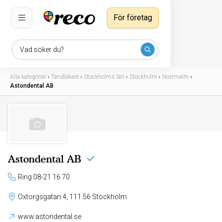
För företag
Vad söker du?
Alla kategorier
›
Tandläkare
›
Stockholms län
›
Stockholm
›
Norrmalm
›
Astondental AB
Astondental AB
Ring 08-21 16 70
Oxtorgsgatan 4, 111 56 Stockholm
www.astondental.se