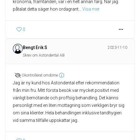
kronorna, framtanden, var i en helt annan färg. När jag
påtalat detta säger hon ordagrant
... 
Visa mer
0
Bengt Erik S
2023-11-10
Skrev om Astondental AB
Okontrollerat omdöme
Jag är ny kund hos Astondental efter rekommendation
från min fru. Mitt första besök var mycket positivt med
vänligt bemötande och proffsig behandling. Det känns
personligt med en liten mottagning som verkligen bryr sig
om sina klienter. Hela behandlingen inklusive tandhygien
vid samma tillfälle uppskattar jag.