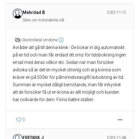
Mehrdad B
2022-11-12
Skrev om Astondental AB
Okontrollerat omdöme
Avråder att gå till denna klinik - De bokar in dig automatiskt
på en tid och man får endast ett sms för tidsbokning ingen
email med deras villkor etc. Sedan när man försöker
avboka så är det en mycket otrevlig och arg kvinna som
kräver en på 500kr för påminnelseavgift/avbokning av tid.
Summan är mycket dåligt bemötande, man får intrycket
att de försöker få ut en krona av allt möjligt och kunden
har nollvärde för dem. Finns bättre ställen.
0
FREDRIK J
2022-11-08