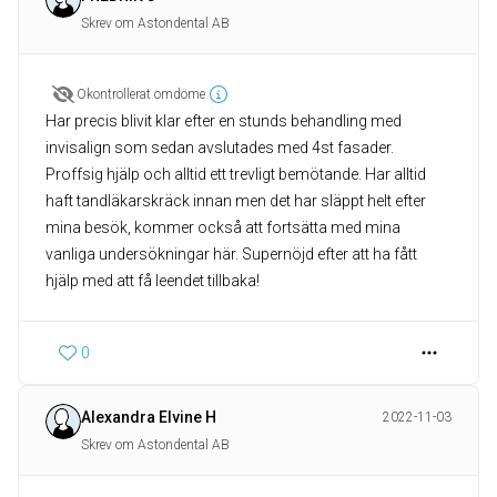
Skrev om Astondental AB
Okontrollerat omdöme
Har precis blivit klar efter en stunds behandling med
invisalign som sedan avslutades med 4st fasader.
Proffsig hjälp och alltid ett trevligt bemötande. Har alltid
haft tandläkarskräck innan men det har släppt helt efter
mina besök, kommer också att fortsätta med mina
vanliga undersökningar här. Supernöjd efter att ha fått
hjälp med att få leendet tillbaka!
0
Alexandra Elvine H
2022-11-03
Skrev om Astondental AB