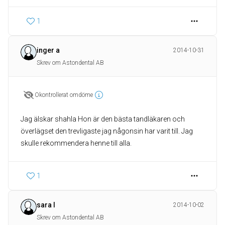
1
inger a
2014-10-31
Skrev om Astondental AB
Okontrollerat omdöme
Jag älskar shahla Hon är den bästa tandläkaren och
överlägset den trevligaste jag någonsin har varit till. Jag
skulle rekommendera henne till alla.
1
sara l
2014-10-02
Skrev om Astondental AB