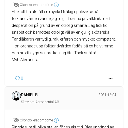
Okontrollerat omdöme
Efter att ha utstått en mycket tråkig upplevelse på
folktandvården vände jag mig till denna privatklinik med
desperation på grund av en otrolig smärta. Jag fick tid
snabbt och bemöttes otroligt väl av en gullig sköterska.
Tandläkaren var tydlig, rak, erfaren och mycket kompetent.
Hon ordnade upp folktandvården fadäs på en halvtimme
och nu ett dygn senare kan jag äta. Tack snälla!
Mvh Alexandra
0
DANIEL B
2021-12-04
Skrev om Astondental AB
Okontrollerat omdöme
Ringde runt till olika ställen för en akuttid. Blev uppringd av