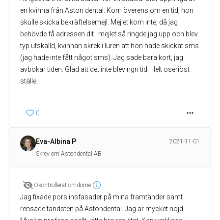
en kvinna från Aston dental. Kom överens om en tid, hon
skulle skicka bekräftelsemejl. Mejlet kom inte, då jag
behövde få adressen dit i mejlet så ringde jag upp och blev
typ utskälld, kvinnan skrek i luren att hon hade skickat sms
(jag hade inte fått något sms). Jag sade bara kort, jag
avbokar tiden. Glad att det inte blev ngn tid. Helt oseriöst
ställe.
0
Eva-Albina P
2021-11-01
Skrev om Astondental AB
Okontrollerat omdöme
Jag fixade porslinsfasader på mina framtänder samt
rensade tandsten på Astondental. Jag är mycket nöjd.