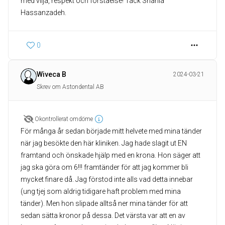
med vilja, respekt och förståelse! Tack Shahla
Hassanzadeh.
0
Wiveca B
2024-03-21
Skrev om Astondental AB
Okontrollerat omdöme
För många år sedan började mitt helvete med mina tänder
när jag besökte den här kliniken. Jag hade slagit ut EN
framtand och önskade hjälp med en krona. Hon säger att
jag ska göra om 6!!! framtänder för att jag kommer bli
mycket finare då. Jag förstod inte alls vad detta innebar
(ung tjej som aldrig tidigare haft problem med mina
tänder). Men hon slipade alltså ner mina tänder för att
sedan sätta kronor på dessa. Det värsta var att en av