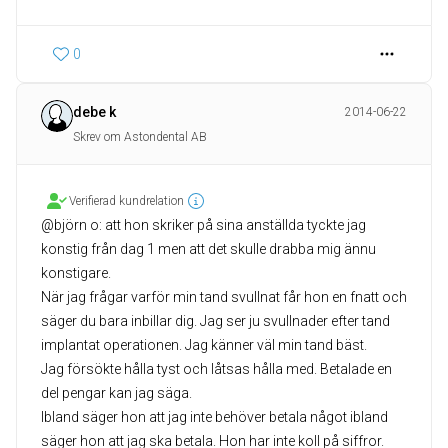
0
debe k
2014-06-22
Skrev om Astondental AB
Verifierad kundrelation
@björn o: att hon skriker på sina anställda tyckte jag
konstig från dag 1 men att det skulle drabba mig ännu
konstigare.
När jag frågar varför min tand svullnat får hon en fnatt och
säger du bara inbillar dig. Jag ser ju svullnader efter tand
implantat operationen. Jag känner väl min tand bäst.
Jag försökte hålla tyst och låtsas hålla med. Betalade en
del pengar kan jag säga.
Ibland säger hon att jag inte behöver betala något ibland
säger hon att jag ska betala. Hon har inte koll på siffror.