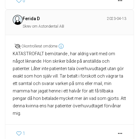
0
Ferida D
2023-04-13
Skrev om Astondental AB
Okontrollerat omdöme
KATASTROFALT bemötande , har aldrig varit med om
något liknande. Hon skriker både på anställda och
patienter. Låter inte patienten tala överhuvudtaget utan gör
exakt som hon själv vill. Tar betalt i förskott och vägrar ta
ett samtal och svarar varken på sms eller mail, min
mamma har jagat henne i ett halvår för att få tillbaka
pengar då hon betalade mycket mer än vad som gjorts. Att
denna kvinna ens har patienter överhuvudtaget förvånar
mig.
1