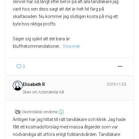
skriver här så långt efter beror på att alla tandläkare jag
varit hos sen dess sagt att det är helt fel färg på
skalfasaden. Nu kommer jag slutligen kosta på mig ett
byte hos riktiga proffs.
Säger sig självt att det bara är
bluffrekommendationer
... 
Visa mer
3
Elisabeth R
2015-11-25
Skrev om Astondental AB
Okontrollerat omdöme
Äntligen har jag hittat till rätt tandläkare och klinik. Jag hade
fått ett kostnadsförslag med massa åtgärder som var
nödvändiga att utföra enligt folktandvården. Tandläkare