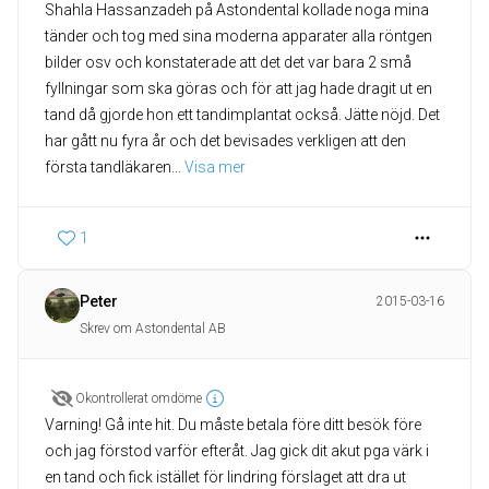
Shahla Hassanzadeh på Astondental kollade noga mina
tänder och tog med sina moderna apparater alla röntgen
bilder osv och konstaterade att det det var bara 2 små
fyllningar som ska göras och för att jag hade dragit ut en
tand då gjorde hon ett tandimplantat också. Jätte nöjd. Det
har gått nu fyra år och det bevisades verkligen att den
första tandläkaren
... 
Visa mer
1
Peter
2015-03-16
Skrev om Astondental AB
Okontrollerat omdöme
Varning! Gå inte hit. Du måste betala före ditt besök före
och jag förstod varför efteråt. Jag gick dit akut pga värk i
en tand och fick istället för lindring förslaget att dra ut