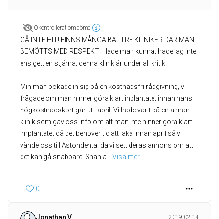
Okontrollerat omdöme
GÅ INTE HIT! FINNS MÅNGA BÄTTRE KLINIKER DÄR MAN
BEMÖTTS MED RESPEKT! Hade man kunnat hade jag inte
ens gett en stjärna, denna klinik är under all kritik!
Min man bokade in sig på en kostnadsfri rådgivning, vi
frågade om man hinner göra klart inplantatet innan hans
högkostnadskort går ut i april. Vi hade varit på en annan
klinik som gav oss info om att man inte hinner göra klart
implantatet då det behöver tid att läka innan april så vi
vände oss till Astondental då vi sett deras annons om att
det kan gå snabbare. Shahla
... 
Visa mer
0
Jonathan V
2019-02-14