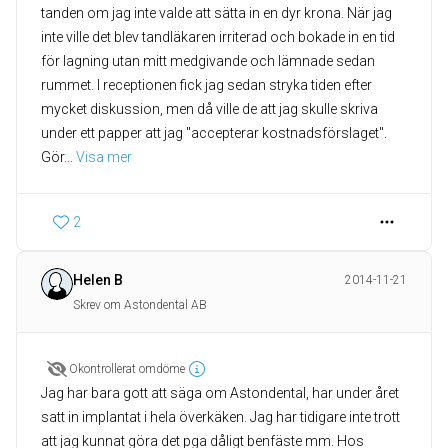
tanden om jag inte valde att sätta in en dyr krona. När jag
inte ville det blev tandläkaren irriterad och bokade in en tid
för lagning utan mitt medgivande och lämnade sedan
rummet. I receptionen fick jag sedan stryka tiden efter
mycket diskussion, men då ville de att jag skulle skriva
under ett papper att jag "accepterar kostnadsförslaget".
Gör
... 
Visa mer
2
Helen B
2014-11-21
Skrev om Astondental AB
Okontrollerat omdöme
Jag har bara gott att säga om Astondental, har under året
satt in implantat i hela överkäken. Jag har tidigare inte trott
att jag kunnat göra det pga dåligt benfäste mm. Hos