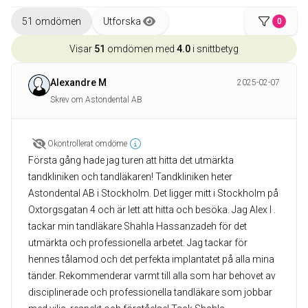
51 omdömen
Utforska
0
Visar
51
omdömen med
4.0
i snittbetyg
Alexandre M
2025-02-07
Skrev om Astondental AB
Okontrollerat omdöme
Första gång hade jag turen att hitta det utmärkta
tandkliniken och tandläkaren! Tandkliniken heter
Astondental AB i Stockholm. Det ligger mitt i Stockholm på
Oxtorgsgatan 4 och är lett att hitta och besöka. Jag Alex I .
tackar min tandläkare Shahla Hassanzadeh för det
utmärkta och professionella arbetet. Jag tackar för
hennes tålamod och det perfekta implantatet på alla mina
tänder. Rekommenderar varmt till alla som har behovet av
disciplinerade och professionella tandläkare som jobbar