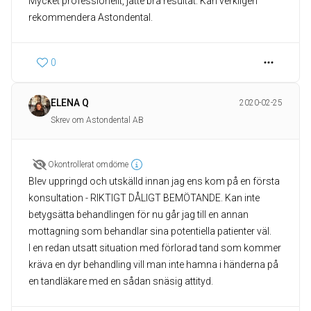
Mycket professionellt, jätte bra resultat. Kan verkligen
rekommendera Astondental.
0
ELENA Q
2020-02-25
Skrev om Astondental AB
Okontrollerat omdöme
Blev uppringd och utskälld innan jag ens kom på en första
konsultation - RIKTIGT DÅLIGT BEMÖTANDE. Kan inte
betygsätta behandlingen för nu går jag till en annan
mottagning som behandlar sina potentiella patienter väl.
I en redan utsatt situation med förlorad tand som kommer
kräva en dyr behandling vill man inte hamna i händerna på
en tandläkare med en sådan snäsig attityd.