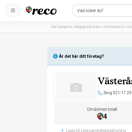
Vad söker du?
Alla kategorier
›
Begagnade bilar
›
Västmanland
›
Väs
Är det här ditt företag?
Västerå
Ring 021-17 29
Omdömen totalt
4
Lägg till verksamhetsbeskrivning