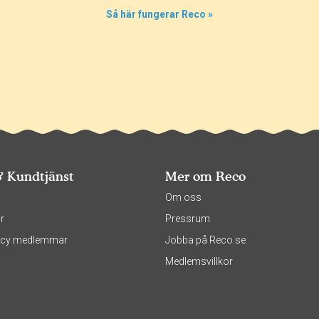
Så här fungerar Reco »
& Kundtjänst
Mer om Reco
s
Om oss
r
Pressrum
olicy medlemmar
Jobba på Reco.se
Medlemsvillkor