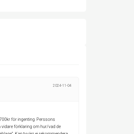
2024-11-04
 1700kr för ingenting. Perssons
n vidare förklaring om hur/vad de
 kablage”. Kan tyvärr ej rekommendera