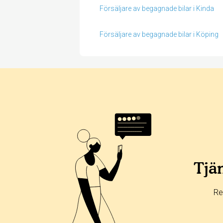
Försäljare av begagnade bilar i Kinda
Försäljare av begagnade bilar i Köping
Betyg & tidpunkt:
Alla
365 dagar
90 dagar
30 dagar
25%
0%
Tjän
0%
0%
Re
75%