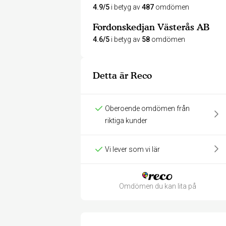
4.9/5
i betyg av
487
omdömen
Fordonskedjan Västerås AB
4.6/5
i betyg av
58
omdömen
Detta är Reco
Oberoende omdömen från
riktiga kunder
Vi lever som vi lär
Omdömen du kan lita på