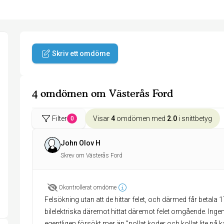
Skriv ett omdöme
4 omdömen om Västerås Ford
Filter
Visar
4
omdömen med
2.0
i snittbetyg
0
John Olov H
Skrev om Västerås Ford
Okontrollerat omdöme
Felsökning utan att de hittar felet, och därmed får betala
bilelektriska däremot hittat däremot felet omgående. Inge
egentligen försökt mer än ”nollat koder och kollat lite på