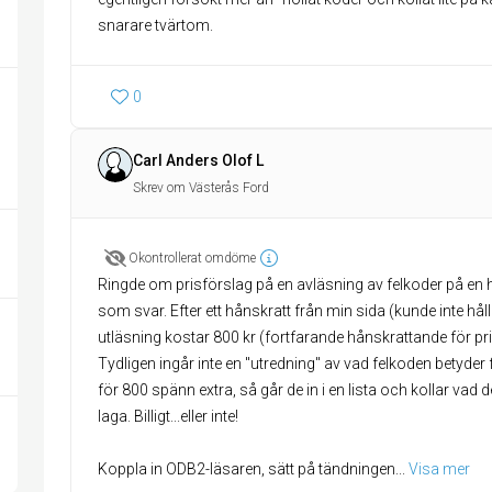
snarare tvärtom.
0
Carl Anders Olof L
Skrev om Västerås Ford
Okontrollerat omdöme
Ringde om prisförslag på en avläsning av felkoder på en he
som svar. Efter ett hånskratt från min sida (kunde inte håll
utläsning kostar 800 kr (fortfarande hånskrattande för pri
Tydligen ingår inte en "utredning" av vad felkoden betyder
för 800 spänn extra, så går de in i en lista och kollar vad 
laga. Billigt...eller inte!
Koppla in ODB2-läsaren, sätt på tändningen
... 
Visa mer