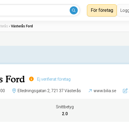
För företag
Logg
terås
›
Västerås Ford
s Ford
Ej verifierat företag
 00
Elledningsgatan 2, 721 37 Västerås
www.bilia.se
Snittbetyg
2.0