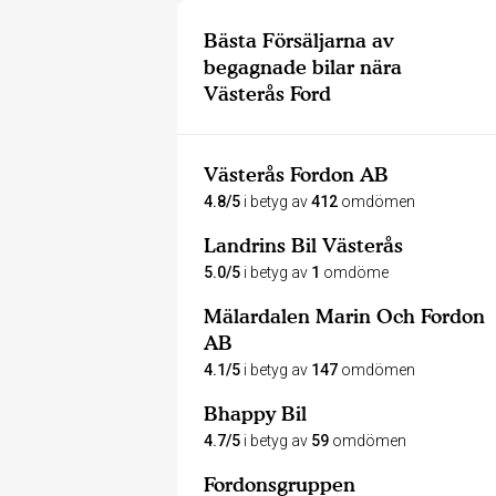
Bästa Försäljarna av
begagnade bilar nära
Västerås Ford
Västerås Fordon AB
4.8/5
i betyg av
412
omdömen
Landrins Bil Västerås
5.0/5
i betyg av
1
omdöme
Mälardalen Marin Och Fordon
AB
4.1/5
i betyg av
147
omdömen
Bhappy Bil
4.7/5
i betyg av
59
omdömen
Fordonsgruppen