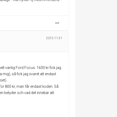
2012-11-21
lt vanlig Ford Focus. 1600 kr fick jag
a mig), så fick jag svaret att endast
set).
 för 800 kr, man får endast koden. Så
den betyder och vad det innebär att