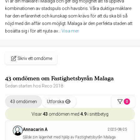
Vi är din mäklare i Malaga och ger dig möjlighet att få uppleva
kombinationen av stadspuls och havsbris. Våra duktiga mäklare
har den erfarenhet och kunskap som krävs för att du ska bli så
nöjd med din affär som möjligt. Malaga är den perfekta staden att
bosätta sig i för att njuta av
... 
Visa mer
Skriv ett omdöme
43 omdömen om Fastighetsbyrån Malaga
Sedan starten hos Reco 2018
43 omdömen
Utforska
0
Visar
43
omdömen med
4.9
i snittbetyg
Annacarin A
2025-08-25
Sålde sin lägenhet med hjälp av Fastighetsbyrån Malaga