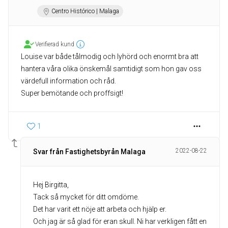
Centro Histórico | Malaga
Verifierad kund
Louise var både tålmodig och lyhörd och enormt bra att
hantera våra olika önskemål samtidigt som hon gav oss
värdefull information och råd.
Super bemötande och proffsigt!
1
2022-08-22
Svar från Fastighetsbyrån Malaga
Hej Birgitta,
Tack så mycket för ditt omdöme.
Det har varit ett nöje att arbeta och hjälp er.
Och jag är så glad för eran skull. Ni har verkligen fått en