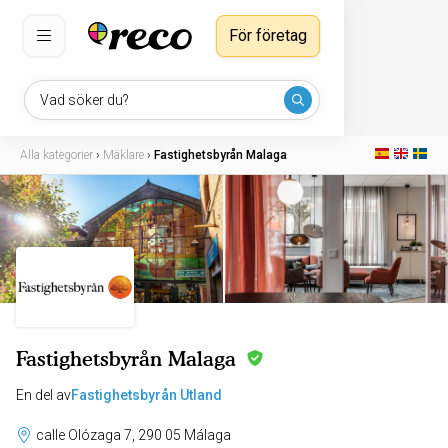
För företag
Vad söker du?
Alla kategorier
›
Mäklare
›
Fastighetsbyrån Malaga
Fastighetsbyrån Malaga
En del av
Fastighetsbyrån Utland
calle Olózaga 7, 290 05 Málaga