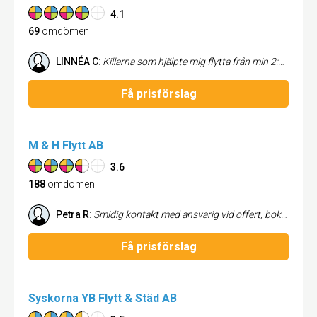
4.1
69
omdömen
LINNÉA C
:
Killarna som hjälpte mig flytta från min 2:a till min etta de var snabba men ändå försiktiga med sakerna de plastade in tv och ett skåp och min byrå och de skruvade ihop soffan som de var tvungna att ta bort armstöden på när de flyttade från 2:an så duktiga jag rekommenderar dem
Få prisförslag
M & H Flytt AB
3.6
188
omdömen
Petra R
:
Smidig kontakt med ansvarig vid offert, bokning ändringar från min sida och frågor. Flyttkillarna höll tider. Var rädda om sakerna. Jobbade snabbt. Sen var de mycket mycket trevliga. Kan varmt rekommendera denna flyttfirma. Tack från Petra
Få prisförslag
Syskorna YB Flytt & Städ AB