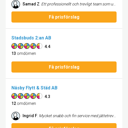
Samad Z
:
Ett professionellt och trevligt team som utför arbetet smidigt
Få prisförslag
Stadsbuds 2:an AB
4.4
13
omdömen
Få prisförslag
Näsby Flytt & Städ AB
4.3
12
omdömen
Ingrid F
:
Mycket snabb och fin service med jättetrevlig personal