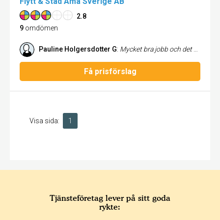
Flytt & Städ Ama Sverige AB
2.8
9
omdömen
Pauline Holgersdotter G
:
Mycket bra jobb och det blev så fint städat.
Få prisförslag
Visa sida:
1
Tjänsteföretag lever på sitt goda
rykte: