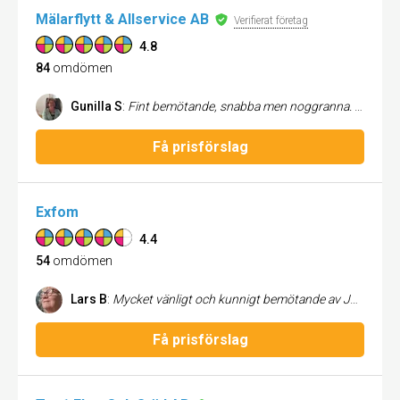
Mälarflytt & Allservice AB
Verifierat företag
4.8
84
omdömen
Gunilla S
:
Fint bemötande, snabba men noggranna. Flytt av möbler och kartonger
Få prisförslag
Exfom
4.4
54
omdömen
Lars B
:
Mycket vänligt och kunnigt bemötande av Julia Stenbacka vid vår första telefonkontakt. Sedan proffsigt utförd flytthjälp mellan flera adresser i Västerås. Petters fenomenala backning via 100 meter trång kurvig bakgård med stor lastbil imponerade. Hela jobbet utfördes fint, positivt, lugnt o metodiskt. Trots tunga lyft i spiraltrappa, fyra våningar, var deras humör vänligt och socialt. Det sista lyftet för dagen var en stor garderob som visade sig behövas demonteras och monteras inne i lägenheten. Inte ens det påverkade dessa grabbars fina laganda. Varmt tack Petter, Micke, Kerry:)
Få prisförslag