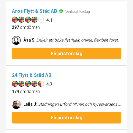
Aros Flytt & Städ AB
Verifierat företag
4.1
297
omdömen
Åsa S
:
Enkelt att boka flytthjälp online, flexibelt företag som anpassade sig efter flytt av oväntat stort bohag. Mycket (!) tillmötesgående och trevlig personal både vid telefonkontakt och på plats. Det som drar av från högsta betyg är språkförbistringen som gjorde att flyttkartongerna inte placerades enligt mina önskemål. Det gjorde allt lite grötigt i nya bostaden och tog tid att göra om. Vi förstod helt enkelt inte varann. Men jag skulle utan tvekan använda Aros Flytt och städ igen.
Få prisförslag
24 Flytt & Städ AB
4.7
174
omdömen
Leila J
:
Städningen utförd till min och hyresvärdens belåtenhet. All städning genomförd noggrant och proffsigt. Supernöjd! Rekommenderas!
Få prisförslag