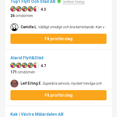
Top1 Flytt Och Städ AB
Verifierat företag
4.3
26
omdömen
Camilla L
:
Väldigt smidigt och bra bemötande. Kan varmt rekommendera dom.
Få prisförslag
Alarid Flytt&Städ
4.7
171
omdömen
Leif Erling E
:
Superbra service, mycket trevliga och duktiga killar. Betyg: 10 out of 10. Kan verkligen rekommendera Alarids flytt & städ.
Få prisförslag
Kak i Västra Mälardalen AB