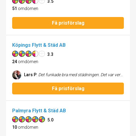
3.5
51
omdömen
Få prisförslag
Köpings Flytt & Städ AB
3.3
24
omdömen
Lars P
:
Det funkade bra med städningen. Det var verkligen fint och fastighetsägaren hade inget att anmärka på. När det gäller flytten så var de effektiva och löste det bra. Det fattades skruvar till sängstommen. Jag ringde om det och det kom några på posten men det var inte alla. Vi hade lagt skruvarna i plastpåsar som vi tejpade fast på sängstommen med packtejp. De var borta. Det löste sig eftersom IKEA har en service där man kan beställa delar gratis. Alla köksknivar försvann. Jag kan inte skylla bolaget för det men de är borta. Vi har packat upp allt men de finns inte. Det var två japanska och tre vanliga, varav en brödkniv. Dessutom en fruktkniv. Vi fick köpa nya för 1500kr, vilket känns surt. Bortsett från det så är jag nöjd! Smidigt med betalningen och de var punktliga. Jag kan rekommendera företaget.
Få prisförslag
Palmyra Flytt & Städ AB
5.0
10
omdömen