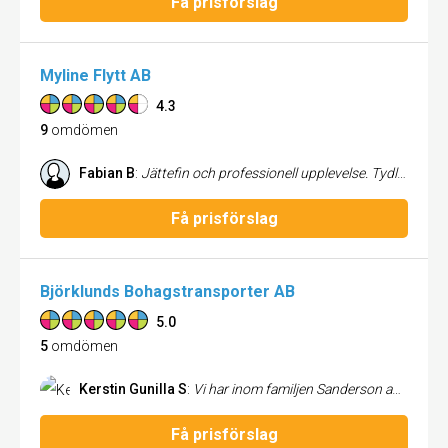
Få prisförslag
Myline Flytt AB
4.3
9
omdömen
Fabian B
:
Jättefin och professionell upplevelse. Tydlig kommunikation.
Få prisförslag
Björklunds Bohagstransporter AB
5.0
5
omdömen
Kerstin Gunilla S
:
Vi har inom familjen Sanderson anlitat Björklunds Bohagstransporter ett flertal gånger. Senast nu, flytt från villa och lägenhet till för oss ny villa. Trevliga samtal med Johan som engagerat och systematiskt ordnade förutsättningarna för flytten så den skulle passa in i våra önskemål. Kim och Björn utförde flytten på ett tryggt och med ett mycket vänligt bemötande. Goda lyssnare till våra önskemål och samtidigt tidseffektivt arbete. Vi vill ge er våra allra bästa rekommendationer och ett stort tack. Gunilla & Christer
Få prisförslag