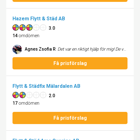
Hazem Flytt & Städ AB
3.0
14
omdömen
Agnes Zsofia R
:
Det var en riktigt hjälp för mig! De var flexibelt och ville ge mig den bästa servive och hjälp när jag flyttade. Väldigt tacksam och nöjd! Jag rekommenderar de för alla som behöver hjälp med flytt!
Få prisförslag
Flytt & Städfix Mälardalen AB
2.0
17
omdömen
Få prisförslag