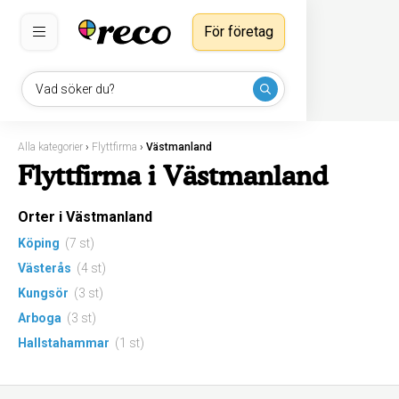
För företag
Vad söker du?
Alla kategorier
›
Flyttfirma
›
Västmanland
Flyttfirma i Västmanland
Orter i Västmanland
Köping
(7 st)
Västerås
(4 st)
Kungsör
(3 st)
Arboga
(3 st)
Hallstahammar
(1 st)