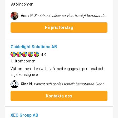
80
omdömen
Anna P
:
Snabb och säker service, trevligt bemötande, rekommenderas!
Få prisförslag
Guidelight Solutions AB
4.9
110
omdömen
Välkommen till en webbyrå med engagerad personal och
inga konstigheter.
Kina N
:
Vänligt och professionellt bemötande, lyhördhet för våra behov. Guidelight levde upp till våra förväntningar och utlovad leverans. Hjälpte oss med vår hemsida. Jan rekommenderas!
Kontakta oss
XEC Group AB