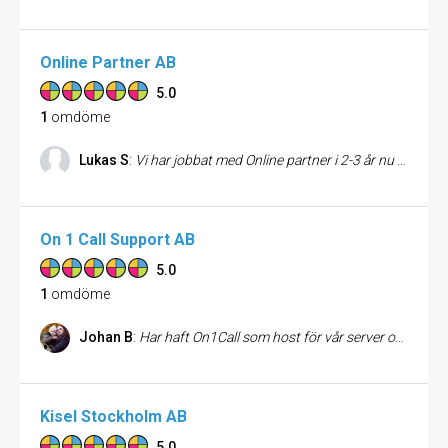
Online Partner AB
5.0
1
omdöme
Lukas S
:
Vi har jobbat med Online partner i 2-3 år nu (bytt från Microsoft Exchange till Google Apps) och jag upplever att bytet gick mycket smidigt, att de håller vad de lovar och att man nästan alltid får hjälp inom en timme. De överdebiterar inte och har alltid levererat på topp! Väldigt nöjd!
On 1 Call Support AB
5.0
1
omdöme
Johan B
:
Har haft On1Call som host för vår server och daglig supportverksamhet i närmare 10 år. Har alltid skött sig utmärkt till bra pris, löser problem som uppstår snabbt och smidigt.
Kisel Stockholm AB
5.0