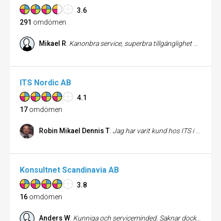
3.6
291
omdömen
Mikael R
:
Kanonbra service, superbra tillgänglighet och support
ITS Nordic AB
4.1
17
omdömen
Robin Mikael Dennis T
:
Jag har varit kund hos ITS i snart 3st leasingperioder över 7år. Det har aldrig varit tal om att byta leverantör. Vi har haft 1-3st olika maskiner som näst intill alltid gått felfritt. När något strulat har det berott på handhavande fel, eller billigt papper ;). Bara ringa och teknikerna kommer som ett skott, löser allt - bra service! Till skillnad från tidigare omdöme här känner jag inte alls igen beskrivningen. Jag rekommenderar starkt ITS för den som vill ha en professionell partner och pålitlig drift med hög servicekänsla.
Konsultnet Scandinavia AB
3.8
16
omdömen
Anders W
:
Kunniga och serviceminded. Saknar dock Bertil Hass som konsult.