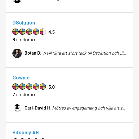
DSolution
4.5
8
omdömen
Botan B
:
Vi vill rikta ett stort tack till Dsolution och Jimmy Isberg som har hjälpt oss att få fram exakt rätt skrivare till vårt kontor. Jimmy levererar en extremt hög servicegrad, är alltid positiv och man märker tydligt att han värnar om sina partners och verkligen bryr sig om resultatet. Han är dessutom otroligt lösningsorienterad och lyhörd. Det som gjorde störst skillnad för oss var den korrekta behovsanalysen – han tog sig tid att förstå hur vi arbetar, vilka volymer vi har och vad vi faktiskt behöver. Tack vare det står vi idag med den perfekta skrivaren för våra produkter och vårt arbetssätt. Vi kan varmt rekommendera Dsolution och Jimmy Isberg!
Gowise
5.0
7
omdömen
Carl-David H
:
Möttes av engagemang och vilja att skapa det bästa för vårt företag, mycket positivt!
Bitsonly AB