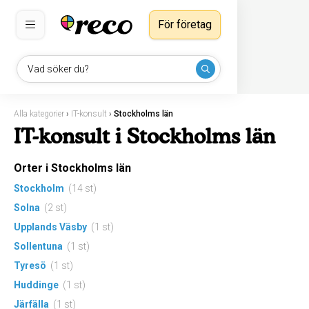
För företag
Vad söker du?
Alla kategorier
›
IT-konsult
›
Stockholms län
IT-konsult i Stockholms län
Orter i Stockholms län
Stockholm
(14 st)
Solna
(2 st)
Upplands Väsby
(1 st)
Sollentuna
(1 st)
Tyresö
(1 st)
Huddinge
(1 st)
Järfälla
(1 st)