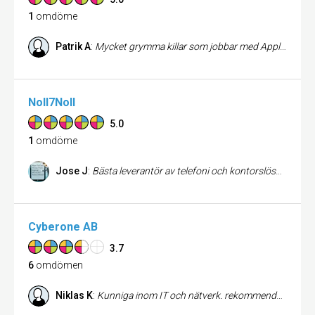
1
omdöme
Patrik A
:
Mycket grymma killar som jobbar med Apple-datorer. Hittade dom via Google, jag är ingen avtalskund eller så, men de hjälpte mig ändå. Inte världens billigaste direkt, men de gjorde ett grymt bra jobb.
Noll7Noll
5.0
1
omdöme
Jose J
:
Bästa leverantör av telefoni och kontorslösningar i Sverige
Cyberone AB
3.7
6
omdömen
Niklas K
:
Kunniga inom IT och nätverk. rekommenderas varmt.