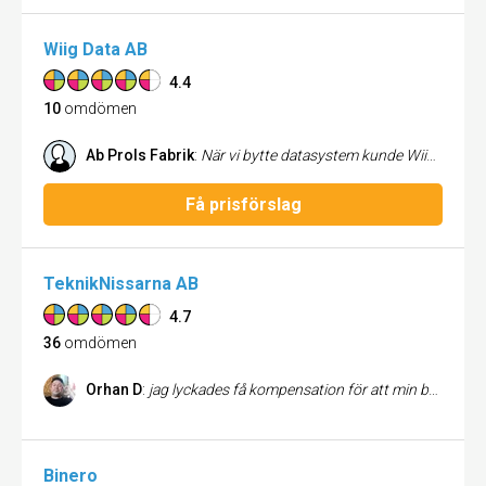
Wiig Data AB
4.4
10
omdömen
Ab Prols Fabrik
:
När vi bytte datasystem kunde Wiig Data leverera en helhetslösning. Nya datorer och affärsprogrammet Pyramid. Då vi hade lite speciella önskemål när det gäller farligt gods kunde Wiig Data skräddarsy denna anpassning. Pyramid är dessutom ett bra affärsprogram som är lätt att förstå. Skulle det ändå uppstå frågetecken så är Wiig Data en bra support. Vi har dessutom Pyramid kopplat till en webshop och det är mycket enkelt att handha. Det skall vara roligt att jobba och det är det med Pyramid. Peter Nordberg Fabrikör AB Prols Fabrik
Få prisförslag
TeknikNissarna AB
4.7
36
omdömen
Orhan D
:
jag lyckades få kompensation för att min boxer inte hade fungerat som lovat under flera månader.de tusenlapparna tar jag glatt emot.tekniknissarna har verkligen en hög kompentes i vad de håller på med..orhan
Binero