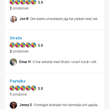
5.0
2
omdömen
Jon B
:
Den bäste utvecklaren jag har jobbat med, rekommenderar varmast!
Strativ
5.0
2
omdömen
Einar H
:
Vi har arbetat med Strativ i snart två år i olika projekt som kan summeras till flera miljoner kronor i utvecklingstimmar. Strativ är prisvärda, effektiva, kompetenta och väldigt trevliga! Rekommenderas till alla som behöver riktigt proffsiga IT utvecklare.
Paytalks
5.0
1
omdöme
Jenny S
:
Företaget ändrade min hemsida och uppdaterade den till en modern webbshop! Superbra!