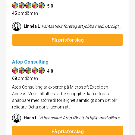
5.0
45
omdömen
Linnéa L
:
Fantastiskt företag att jobba med! Otroligt professionella och service minded! Ger raka och ärliga svar, gör allt för att hjälpa till och hitta de bästa lösningarna för oss. Allt görs på ett trevlig sätt, med extremt hög servicenivå och alltid med ett leende. Har varit en öppen och ärlig dialog från dag ett vilket jag värdesätter väldigt högt! Vi är extremt nöjda med alla delar vi har via XEC Group och jag kan utan tvivel rekommendera dem till andra!
Få prisförslag
Atop Consulting
4.8
68
omdömen
Atop Consulting är experter på Microsoft Excel och
Access. Vi ser till att era arbetsuppgifter kan utföras
snabbare med större tillförlitlighet samtidigt som det blir
roligare. Detta gör vi genom att ...
Hans L
:
Vi har anlitat Atop för att få hjälp med olika excel-makron som vi arbetar med. Det har handlat om att rätta fel och utveckla makron. Vårt intryck har från dag 1 varit att vi fått väldigt bra service. Atop har lyssnat in vad vi efterfrågat och rättat/utvecklat utifrån våra önskemål. Utöver det har Atop ställt frågor och kommit med förslag hur våra makron borde fungera, vilket har varit och är mycket uppskattat. Mats är dessutom en väldigt trevlig person vilket lett till att samarbetet flutit på mycket bra.
Få prisförslag