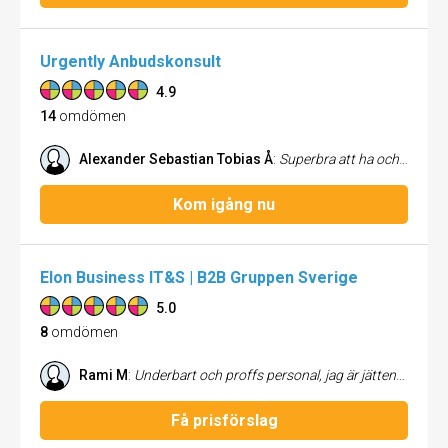
Urgently Anbudskonsult
4.9
14
omdömen
Alexander Sebastian Tobias Å
:
Superbra att ha och göra med. Tillmötesgående och kommer med bra input och vinklar som en annan inte tänkt på.
Kom igång nu
Elon Business IT&S | B2B Gruppen Sverige
5.0
8
omdömen
Rami M
:
Underbart och proffs personal, jag är jättenöjd att de lösa mitt problem stor tack Elon och personal . Absolut jag rekommenderar 👌
Få prisförslag