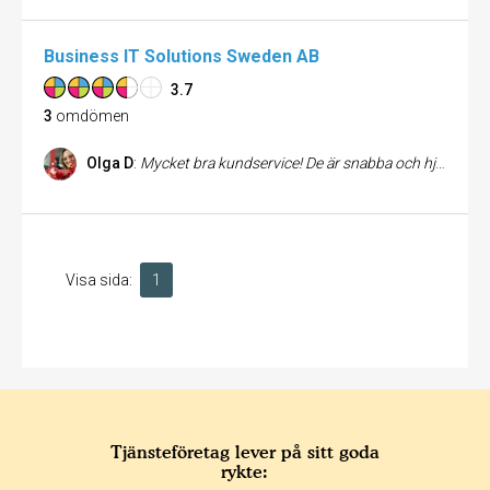
Business IT Solutions Sweden AB
3.7
3
omdömen
Olga D
:
Mycket bra kundservice! De är snabba och hjälpsamma
Visa sida:
1
Tjänsteföretag lever på sitt goda
rykte: