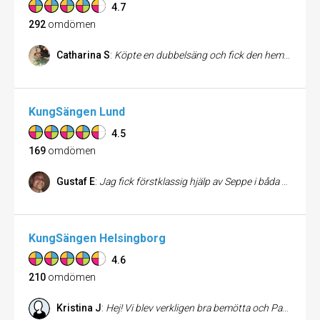
4.7
292
omdömen
Catharina S
:
Köpte en dubbelsäng och fick den hemlevererad. Killarna bar in allt och monterade den i sovrummet. Toppen, för det gör inte alla längre pga Corona. Proffsig hjälp i butiken och blev väldigt nöjd med mitt val. Rekommenderar butiken till andra. Tack!
KungSängen Lund
4.5
169
omdömen
Gustaf E
:
Jag fick förstklassig hjälp av Seppe i båda Malmö och i Lund. Han visade sig jobba i båda buitkerna. Otroligt professionell och kunnig. Han välkomnade mig mycket trevligt och hjälpte mig att välja ut en säng som passade mig perfekt. Jag gick även till Sova och Atlantis men Seppes expertis var utöver det vanliga. Rekommenderar honom varmt!
KungSängen Helsingborg
4.6
210
omdömen
Kristina J
:
Hej! Vi blev verkligen bra bemötta och Patrik lotsade oss fram till ett par mycket sköna sängar och kuddar. Vi har bara gott att säga och upplevde affären positivt, Måste också berömma killarna som kom hem med sängarna, monterade dem på plats, tog emballaget med sig. Vad mer att begära ??? Bara bädda och lägga sig. KANON!