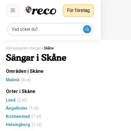
För företag
Vad söker du?
Alla kategorier
›
Sängar
›
Skåne
Sängar i Skåne
Områden i Skåne
Malmö
(6 st)
Orter i Skåne
Lund
(2 st)
Ängelholm
(1 st)
Kristianstad
(1 st)
Helsingborg
(1 st)