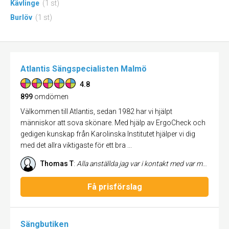
Kävlinge
(1 st)
Burlöv
(1 st)
Atlantis Sängspecialisten Malmö
4.8
899
omdömen
Välkommen till Atlantis, sedan 1982 har vi hjälpt
människor att sova skönare. Med hjälp av ErgoCheck och
gedigen kunskap från Karolinska Institutet hjälper vi dig
med det allra viktigaste för ett bra ...
Thomas T
:
Alla anställda jag var i kontakt med var mycket professionella, trevliga och tillmötesgående. Leveransen gick väldigt smidigt och sängen är fantastisk! Blev rekommenderad Atlantis av flera vänner och jag kan numera absolut rekommendera Atlantis också.
Få prisförslag
Sängbutiken