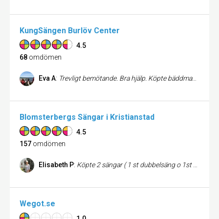
KungSängen Burlöv Center
4.5
68
omdömen
Eva A
:
Trevligt bemötande. Bra hjälp. Köpte bäddmadrass och de försökte inte sälja det dyraste alternativet utan rekommenderade det de ansåg var mitt behov. Det kändes trovärdigt. Snabb leverans.
Blomsterbergs Sängar i Kristianstad
4.5
157
omdömen
Elisabeth P
:
Köpte 2 sängar ( 1 st dubbelsäng o 1st 120 cm) o fick ett fantastiskt fint bemötande. Kunnig personal som jag kände mig väldigt trygg med samt tog de sig tid att hjälpa mig till det allra bästa. Jag kan varmt rekommenderar er till vänner o bekanta. En mycket nöjd kund Vänligen
Wegot.se
1.0