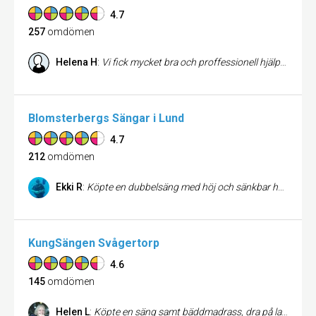
4.7
257
omdömen
Helena H
:
Vi fick mycket bra och proffessionell hjälp att välja säng. Sen uppstod lite missförstånd från vår sida om vad som ingick i köpet och då fick vi fantastisk kompensation från säljaren, trots att det absolut inte var hans fel. Leveransen och all kommunikation kring leverensen var perfekt. Männen som kom med sängen gjorde också ett perfekt jobb. Vi är jättenöjda!
Blomsterbergs Sängar i Lund
4.7
212
omdömen
Ekki R
:
Köpte en dubbelsäng med höj och sänkbar huvud och fotände, med trådlös fjärrkontroll. Ingick hemleverans samt bortforsling av den gamla sängen. Jag kan bara berömma punktligheten och professionaliteten!! Punktlig snabb mycket trevlig personal. både i butik och leverans. Alltid gärna igen kan varmt rekommendera firman!!
KungSängen Svågertorp
4.6
145
omdömen
Helen L
:
Köpte en säng samt bäddmadrass, dra på lakan, påslakan och örngott. Blev yttterst väl bemött, service ut i fingerspetsarna. Jag ville ha en säng som var att ligga på mjukaste av mjukaste bomull. Riktigt så mjuk var den tyvärr inte, så lite problem med ryggen, men än så länge överlever jag.