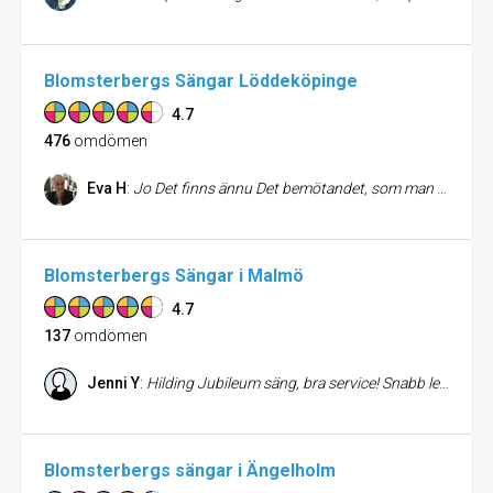
Blomsterbergs Sängar Löddeköpinge
4.7
476
omdömen
Eva H
:
Jo Det finns ännu Det bemötandet, som man som kund har var vanligt förr i tiden Det börjar med bemötandet, som jag fick i Löddebutiken när jag kom in. Stor vänlighet stort kunnande som förmedlades på ett tydligt sätt. Vid leverans av inköpta sängar blev även leveransen en trevlig upplevelse. Jättetrevlig personal som på ett proffsigt och snabbt sätt fick sängarna på plats. Tyvärr köper man inte sängar så ofta, så man får tugga på dessa intryck ett tag framöver Ralph H
Blomsterbergs Sängar i Malmö
4.7
137
omdömen
Jenni Y
:
Hilding Jubileum säng, bra service! Snabb leverans... Helt underbar säng, både fin och Skön 😊
Blomsterbergs sängar i Ängelholm