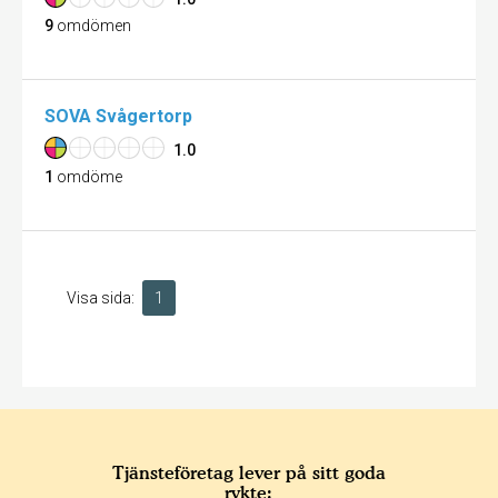
9
omdömen
SOVA Svågertorp
1.0
1
omdöme
Visa sida:
1
Tjänsteföretag lever på sitt goda
rykte: