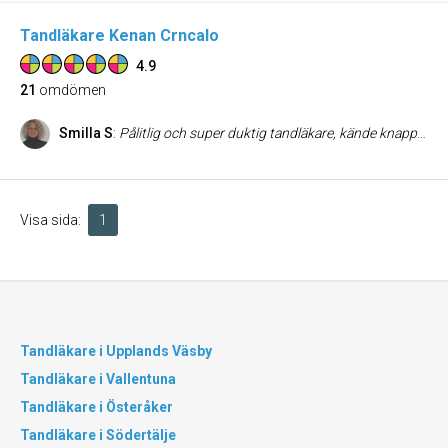
Tandläkare Kenan Crncalo
4.9
21
omdömen
Smilla S
:
Pålitlig och super duktig tandläkare, kände knappt någon smärta fast jag är hyper känslig. Ärlig och rättvis prissättning. En tandläkare att återvända till, äntligen!
Visa sida:
1
Tandläkare i Upplands Väsby
Tandläkare i Vallentuna
Tandläkare i Österåker
Tandläkare i Södertälje