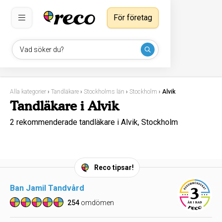
För företag
Vad söker du?
Alla kategorier
›
Tandläkare
›
Stockholms län
›
Stockholm
›
Alvik
Tandläkare i Alvik
2 rekommenderade tandläkare i Alvik, Stockholm
Reco tipsar!
Ban Jamil Tandvård
254
omdömen