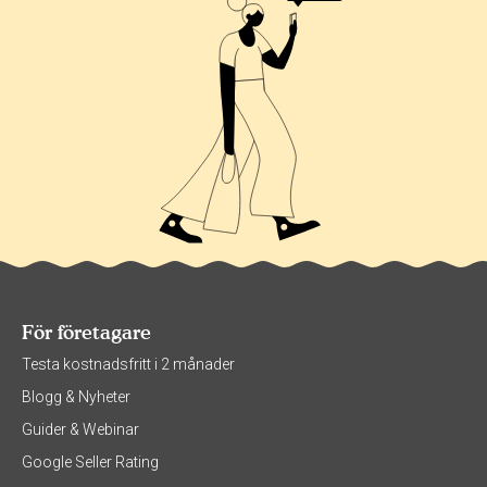
För företagare
Testa kostnadsfritt i 2 månader
Blogg & Nyheter
Guider & Webinar
Google Seller Rating