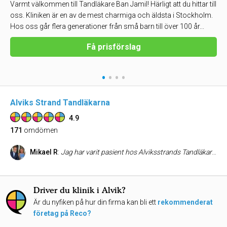
Varmt välkommen till Tandläkare Ban Jamil! Härligt att du hittar till
oss. Kliniken är en av de mest charmiga och äldsta i Stockholm.
Hos oss går flera generationer från små barn till över 100 år...
Få prisförslag
•
•
•
•
Alviks Strand Tandläkarna
4.9
171
omdömen
Mikael R
:
Jag har varit pasient hos Alviksstrands Tandläkarna i snart 8 år och är verkligen super nöjd med det professionella bemötande jag alltid får av samtliga i personalen. Så klart blir det en extra stjärna till min tandläkare Rebecca som verkligen vet hur han hanterar en orolig själ med grav tandläkarskräck. Tack till er alla! Mvh Micke R
Driver du klinik i Alvik?
Är du nyfiken på hur din firma kan bli ett
rekommenderat
företag på Reco?