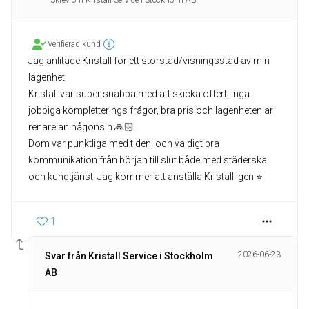
Skrev om Kristall Service i Stockholm AB
Verifierad kund
Jag anlitade Kristall för ett storstäd/visningsstäd av min
lägenhet.
Kristall var super snabba med att skicka offert, inga
jobbiga kompletterings frågor, bra pris och lägenheten är
renare än någonsin 🙏🏻
Dom var punktliga med tiden, och väldigt bra
kommunikation från början till slut både med städerska
och kundtjänst. Jag kommer att anställa Kristall igen ⭐️
1
2026-06-23
Svar från Kristall Service i Stockholm
AB