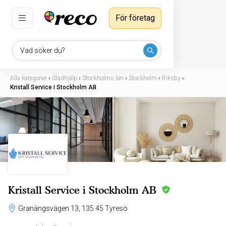
För företag
Vad söker du?
Alla kategorier
›
Städhjälp
›
Stockholms län
›
Stockholm
›
Riksby
›
Kristall Service i Stockholm AB
Kristall Service i Stockholm AB
Granängsvägen 13, 135 45 Tyresö