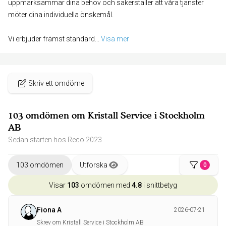
uppmärksammar dina behov och säkerställer att våra tjänster
möter dina individuella önskemål.
Vi erbjuder främst standard
... 
Visa mer
Skriv ett omdöme
103 omdömen om Kristall Service i Stockholm
AB
Sedan starten hos Reco 2023
103 omdömen
Utforska
0
Visar
103
omdömen med
4.8
i snittbetyg
Fiona A
2026-07-21
Skrev om Kristall Service i Stockholm AB