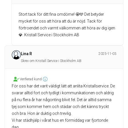
Stort tack för ditt fina omdöme! 🤩🩵 Det betyder
mycket för oss att höra att du är nöjd. Tack för
förtroendet och varmt välkommen att höra av dig igen
💎. Kristall Service i Stockholm AB
Lina R
2025-11-03
Skrev om Kristall Service i Stockholm AB
Verifierad kund
För oss har det varit väldigt lätt att anlita Kristallservice. De
svarar alltid fort och tydligt i kommunikationen och aldrig
på nu flera år har någonting blivit fel. Det är alltid samma
tjej som kommer hem och städar och det känns tryckt
och bra. Hon är duktig och trevlig.
Vi har städhjälp i vårat hus en förmiddag var fjortonde
dag.