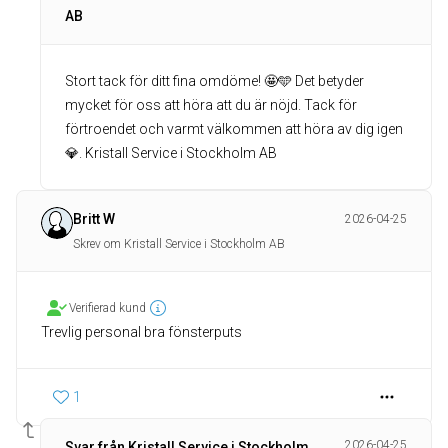
AB
Stort tack för ditt fina omdöme! 🤩🩵 Det betyder
mycket för oss att höra att du är nöjd. Tack för
förtroendet och varmt välkommen att höra av dig igen
💎. Kristall Service i Stockholm AB
Britt W
2026-04-25
Skrev om Kristall Service i Stockholm AB
Verifierad kund
Trevlig personal bra fönsterputs
1
2026-04-25
Svar från Kristall Service i Stockholm