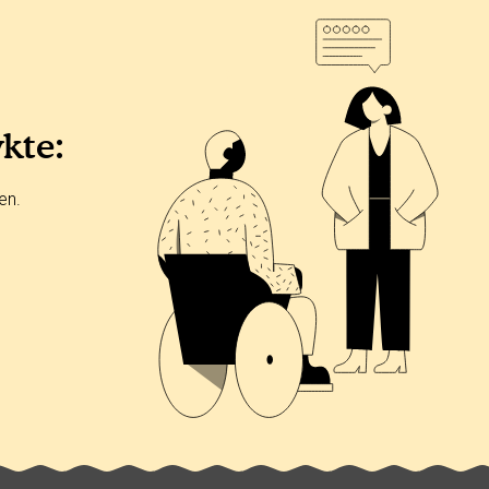
ykte:
en.