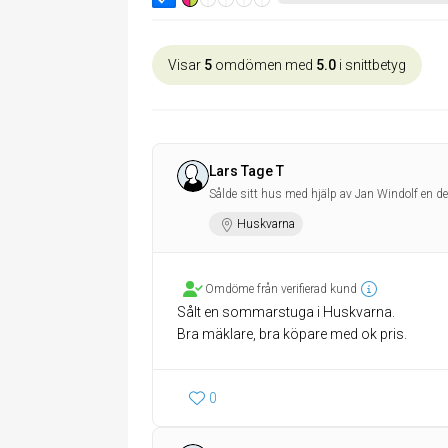
Visar
5
omdömen med
5.0
i snittbetyg
Lars Tage T
Sålde sitt hus med hjälp av Jan Windolf en de
Huskvarna
Omdöme från verifierad kund
Sålt en sommarstuga i Huskvarna.
Bra mäklare, bra köpare med ok pris.
0