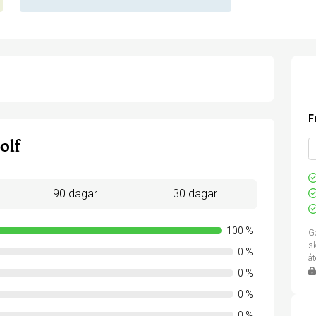
F
olf
90 dagar
30 dagar
100
%
Ge
sk
0
%
å
0
%
0
%
0
%