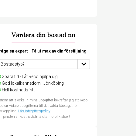
Värdera din bostad nu
råga en expert - Få ut max av din försäljning
Spara tid - Låt Reco hjälpa dig
God lokalkännedom i Jönköping
Helt kostnadsfritt
nom att skicka in mina uppgifter bekräftar jag att Reco
ickar vidare uppgifterna till det valda företaget för
terkoppling.
Läs integritetspolicy
.
Tjänsten är kostnadsfri & utan förpliktelser!