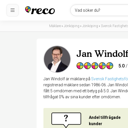
Vad söker du?
Mäklare
›
Jönköping
›
Jönköping
›
Svensk Fastighet
Jan Windolf
5.0
/
Jan Windolf är mäklare på
Svensk Fastighetsf
registrerad mäklare sedan 1986-06. Jan Windolf
fått 5 omdömen med ett betyg på 5.0. Jan Windo
tillfrågat 0% av sina kunder efter omdömen.
?
Andel tillfrågade
kunder