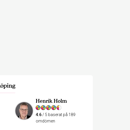
köping
Henrik Holm
4.6
/ 5 baserat på 189
omdömen