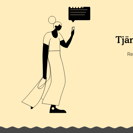
Tjän
Re