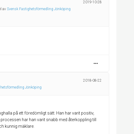
2019-10-28
el av
Svensk Fastighetsförmedling Jönköping
2018-08-22
ghetsförmedling Jönköping
nghalla på ett föredömligt sätt. Han har varit positiv,
processen har han varit snabb med återkoppling till
och kunnig mäklare.