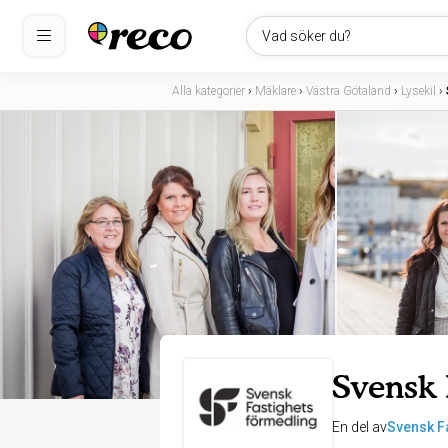
Vad söker du?
Alla kategorier
›
Mäklare
›
Västra Götaland
›
Lysekil
›
Svensk 
En del av
Svensk F