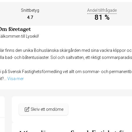
Snittbetyg
Andel tillfrågade
81 %
4.7
Om företaget
älkommen till Lysekil!
är finns den unika Bohuslänska skärgården med sina vackra klippor 
lla bad- och båtentusiaster. Sol och saltvatten, ett riktigt sommarparadis
i på Svensk Fastighetsförmedling vet allt om sommar- och permanentboen
it?
... 
Visa mer
Skriv ett omdöme