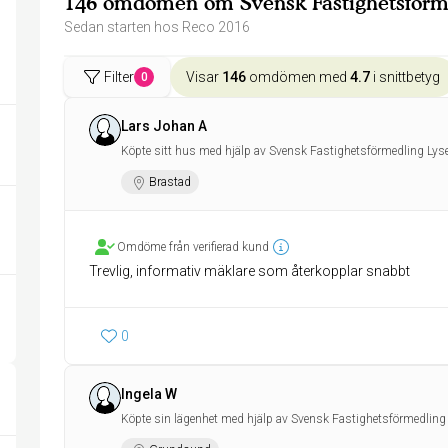
146 omdömen om Svensk Fastighetsförme
Sedan starten hos Reco 2016
Filter
Visar
146
omdömen med
4.7
i snittbetyg
0
Lars Johan A
Köpte sitt hus med hjälp av Svensk Fastighetsförmedling Lyse
Brastad
Omdöme från verifierad kund
Trevlig, informativ mäklare som återkopplar snabbt
0
Ingela W
Köpte sin lägenhet med hjälp av Svensk Fastighetsförmedling 