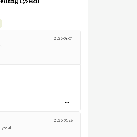
dling Lysekil
2026-08-01
kil
2026-06-28
Lysekil