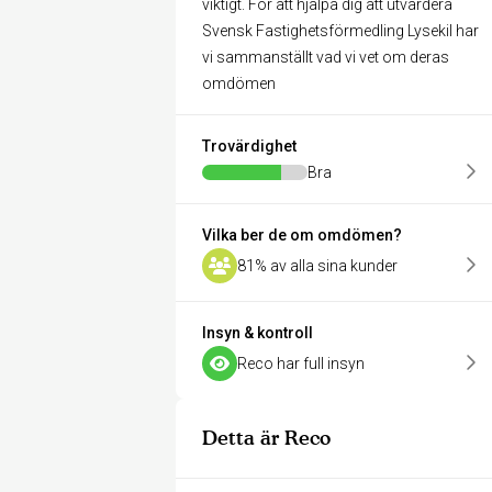
viktigt. För att hjälpa dig att utvärdera
Svensk Fastighetsförmedling Lysekil har
vi sammanställt vad vi vet om deras
omdömen
Trovärdighet
Bra
Vilka ber de om omdömen?
81% av alla sina kunder
Insyn & kontroll
Reco har full insyn
Detta är Reco