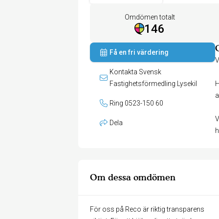
Omdömen totalt
146
Få en fri värdering
V
Kontakta Svensk
Fastighetsförmedling Lysekil
H
a
Ring 0523-150 60
V
Dela
h
Om dessa omdömen
För oss på Reco är riktig transparens