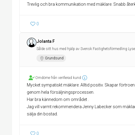
Trevlig och bra kommunikation med mäklare. Snabb återko
0
Jolanta F
Sålde sitt hus med hjälp av Svensk Fastighetsförmedling Lyse
Grundsund
Omdöme från verifierad kund
Mycket sympatiskt mäklare. Alltid positiv. Skapar förtroe
genom hela försäljningsprocessen.
Har bra kännedom om området .
Jag vill varmt rekommendera Jenny Labecker som mäklar
sälja din bostad.
0