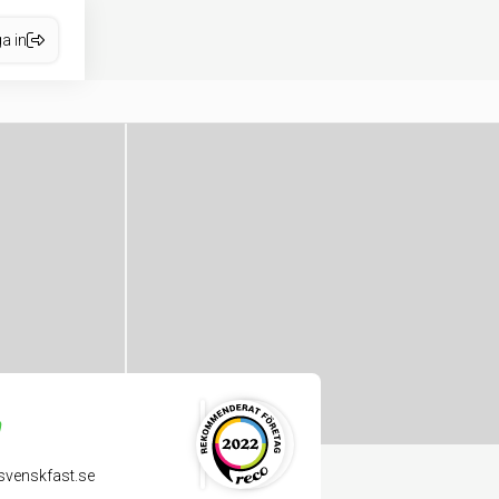
a in
venskfast.se