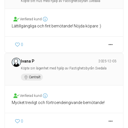
Köpte sitt hus med hjälp av Fastighetsbyrån Svedala
Verifierad kund
Lättillgängliga och fint bemötande! Nöjda köpare :)
0
Ivana P
2025-12-03
Köpte sin lägenhet med hjälp av Fastighetsbyrån Svedala
Centralt
Verifierad kund
Mycket trevligt och förtroendeingivande bemötande!
0