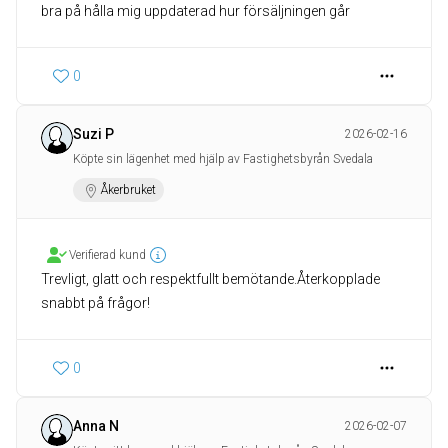
bra på hålla mig uppdaterad hur försäljningen går
0
Suzi P
2026-02-16
Köpte sin lägenhet med hjälp av Fastighetsbyrån Svedala
Åkerbruket
Verifierad kund
Trevligt, glatt och respektfullt bemötande.Återkopplade
snabbt på frågor!
0
Anna N
2026-02-07