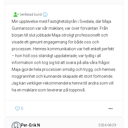
Verifierad kund
Min upplevelse med Fastighetsbyrån i Svedala, där Maja
Gunnarsson var vår mäklare, var över förväntan. Från
början till slut jobbade Maja otroligt professionellt och
visade ett genuint engagemang för både oss och
processen. Hennes kommunikation var helt enkelt perfekt
– hon höll oss ständigt uppdaterade, var tydlig i all
information och tog sig tid att svara på alla våra frågor.
Maja gjorde hela processen smidig och trygg, och hennes
noggrannhet och kunnande skapade ett stort förtroende.
Jag kan verkligen rekommendera henne till andra som vill
ha en mäklare som levererar på toppnivå.
0
Per-Erik N
2024-06-29