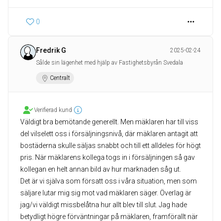
0
Fredrik G
2025-02-24
Sålde sin lägenhet med hjälp av Fastighetsbyrån Svedala
Centralt
Verifierad kund
Väldigt bra bemötande generellt. Men mäklaren har till viss
del vilselett oss i försäljningsnivå, där mäklaren antagit att
bostäderna skulle säljas snabbt och till ett alldeles för högt
pris. När mäklarens kollega togs in i försäljningen så gav
kollegan en helt annan bild av hur marknaden såg ut.
Det är vi själva som försatt oss i våra situation, men som
säljare lutar mig sig mot vad mäklaren säger. Överlag är
jag/vi väldigt missbelåtna hur allt blev till slut. Jag hade
betydligt högre förväntningar på mäklaren, framförallt när