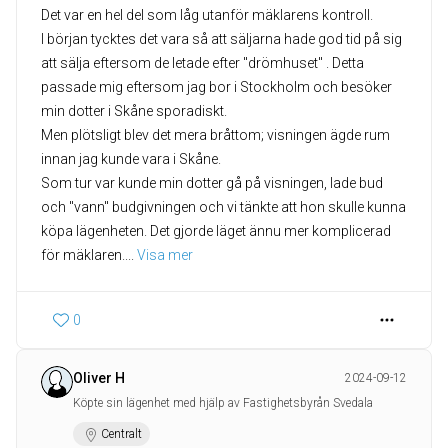
Det var en hel del som låg utanför mäklarens kontroll.
I början tycktes det vara så att säljarna hade god tid på sig
att sälja eftersom de letade efter "drömhuset" . Detta
passade mig eftersom jag bor i Stockholm och besöker
min dotter i Skåne sporadiskt.
Men plötsligt blev det mera bråttom; visningen ägde rum
innan jag kunde vara i Skåne.
Som tur var kunde min dotter gå på visningen, lade bud
och "vann" budgivningen och vi tänkte att hon skulle kunna
köpa lägenheten. Det gjorde läget ännu mer komplicerad
för mäklaren.
... 
Visa mer
0
Oliver H
2024-09-12
Köpte sin lägenhet med hjälp av Fastighetsbyrån Svedala
Centralt