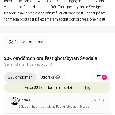
lokalkännedom om Svedala och starkt engagemang gör vi din
viktigaste affär till din bästa affär. Fastighetsbyrån är Sveriges
ledande mäklarkedja och vårt mål är att vara bäst i landet på att
förmedla bostäder på ett affärsmässigt och professionellt sätt.
Skriv ett omdöme
225 omdömen om Fastighetsbyrån Svedala
Sedan starten hos Reco 2013
225 omdömen
Utforska
0
Visar
225
omdömen med
4.6
i snittbetyg
Linda H
2026-07-14
Sålde sitt hus med hjälp av Fastighetsbyrån Svedala