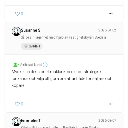
0
Susanne S
2026-04-02
Sålde sin lägenhet med hjälp av Fastighetsbyrån Svedala
Svedala
Verifierad kund
Mycket professionell mäklare med stort strategiskt
tänkande och vilja att göra bra affär både för säljare och
köpare
0
Emmelie T
2026-03-07
Köpte sitt hus med hjälp av Fastighetsbyrån Svedala