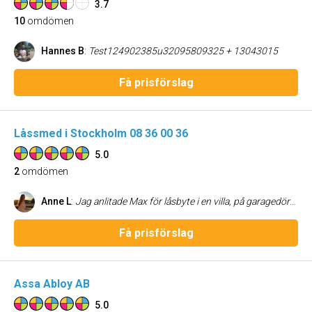
3.7
10
omdömen
Hannes B
:
Test124902385u32095809325 + 13043015
Få prisförslag
Låssmed i Stockholm 08 36 00 36
5.0
2
omdömen
Anne L
:
Jag anlitade Max för låsbyte i en villa, på garagedörrar samt i hallen. Mycket proffsigt hela vägen! Förtroendeingivande och serviceminded. Kan varmt rekommenderas.
Få prisförslag
Assa Abloy AB
5.0