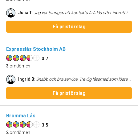
Julia T
:
Jag var tvungen att kontakta A-A lås efter inbrott i min lägenhet. Då var jag fortfarande i chocktillstånd och kunde inte förklara mycket i telefon. De var medlidande och kom snabbt. De gjorde bra och proffsigt jobb. Jag är nöjd med resultatet. Jag vill gärna rekommendera företaget.
Få prisförslag
Expresslås Stockholm AB
3.7
3
omdömen
Ingrid B
:
Snabb och bra service. Trevlig låssmed som löste problemet med mitt lås direkt. Mycket nöjd med företaget. Rekommenderar varmt Expresslås Stockholm.
Få prisförslag
Bromma Lås
3.5
2
omdömen