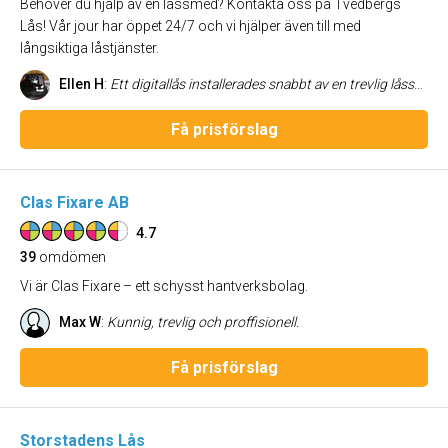
Behöver du hjälp av en låssmed? Kontakta oss på Tvedbergs
Lås! Vår jour har öppet 24/7 och vi hjälper även till med
långsiktiga låstjänster.
Ellen H
:
Ett digitallås installerades snabbt av en trevlig låssmed. Låset fungerar utan några problem.
Få prisförslag
Clas Fixare AB
4.7
39
omdömen
Vi är Clas Fixare – ett schysst hantverksbolag.
Max W
:
Kunnig, trevlig och proffisionell.
Få prisförslag
Storstadens Lås