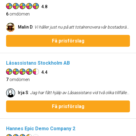
4.8
6
omdömen
Malin D
:
Vi håller just nu på att totalrenovera vår bostadsrätt. Edmond mfl. på Dolcinium gör alltid sitt bästa för att tillgodose kundens behov och finns alltid tillgängliga. De anlitades på rekommendation från två olika bekanta som var väldigt nöjda med sina renoveringar som Dolcinium gjort. Sammanfattningsvis kan vi varmt rekommendera Dolcinium om ni ska renovera.
Få prisförslag
Låsassistans Stockholm AB
4.4
7
omdömen
Irja S
:
Jag har fått hjälp av Låsassistans vid två olika tillfällen och de har varit grymt bra! När man behöver hjälp i en knepig situation med sitt lås önskar man: bra, enkel och vänlig kommunikation, snabb återkoppling och felfritt resultat! Låsassistans har full pott på alla dessa områden! En räddare i nöden!
Få prisförslag
Hannes Epic Demo Company 2