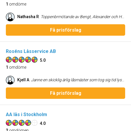
1
omdöme
Nathasha R
:
Toppenbrmötande av Bengt, Alexander och Haysam 2020. Lyhörda och artiga. Tack!
Få prisförslag
Roséns Låsservice AB
5.0
1
omdöme
Kjell A
:
Janne en skicklig ärlig låsmäster som tog sig tid lyssna på mig, lämna priser m m innan jag bestämde mig och kunde lyssna runt först. Men han var både billigast o den jag ansåg vara ärligast! När jag väl bestämt mig o beställde jobbet så fixade han det redan nästa dag !!! Heders till en sån hantverkare, det finns ju tyvärr inte så många kvar! *****
Få prisförslag
AA lås i Stockholm
4.0
2
omdömen