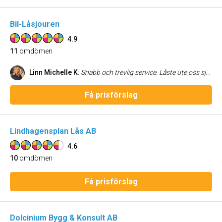
Bil-Låsjouren
4.9
11
omdömen
Linn Michelle K
:
Snabb och trevlig service. Låste ute oss själva och Bosse kom snabbt och hjälpte oss en lördagkväll. Han är trevlig och mycket kunnig. Rekommenderas starkt:)
Få prisförslag
Lindhagensplan Lås AB
4.6
10
omdömen
Få prisförslag
Dolcinium Bygg & Konsult AB