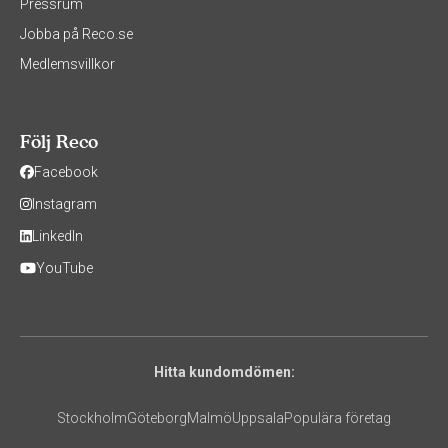
Pressrum
Jobba på Reco.se
Medlemsvillkor
Följ Reco
Facebook
Instagram
LinkedIn
YouTube
Hitta kundomdömen:
Stockholm
Göteborg
Malmö
Uppsala
Populära företag