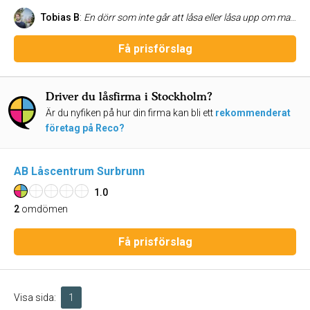
Tobias B
:
En dörr som inte går att låsa eller låsa upp om man inte gör alla möjliga knep för stunden är frusterande. En dörr som har samma problem i månader är kort sagt en källa till mental härdsmälta. Så för en vecka sedan monterade jag ned låset och åkte till Bauhaus. De kunde inte hjälpa mig men rekommenderade Bromma Lås. Övertygad om att jag skulle få köpa ett nytt lås för ett par tusen stapplade jag uppgivet in på Bromma Lås och beskrev mitt problem. Den tatuerade snubben i kassan var kompetent som få och tyckte att han skulle försöka laga låset. Efter fem minuter konstaterade han att låset var numera ok och att han skulle skapa en ny nyckel så skulle det funka hur bra som helst. För bra för att vara sant? Nope. Han fixade en ny nyckel, skruvade ihop mitt lås och tog betalt, ca 150 kr. Dessutom bjöd han min dotter på en nyckelring. Men lägg av! EXCEPTIONELLT är en underdrift. Tack till den trevliga, tatuerade snubben på Bromma Lås. Nu vet jag verkligen vad jag ska rekommendera till mina vänner.
Få prisförslag
Driver du låsfirma i Stockholm?
Är du nyfiken på hur din firma kan bli ett
rekommenderat
företag på Reco?
AB Låscentrum Surbrunn
1.0
2
omdömen
Få prisförslag
Visa sida:
1