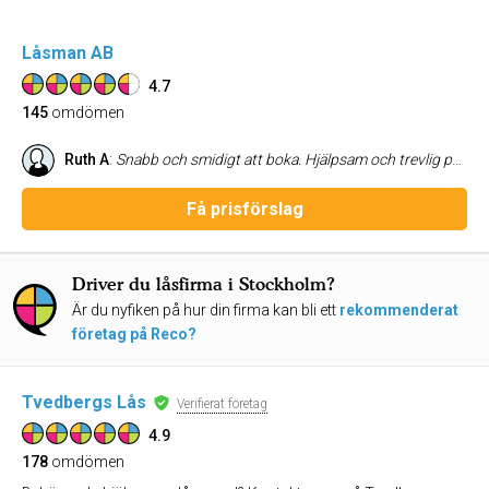
Låsman AB
4.7
145
omdömen
Ruth A
:
Snabb och smidigt att boka. Hjälpsam och trevlig på plats.
Få prisförslag
Driver du låsfirma i Stockholm?
Är du nyfiken på hur din firma kan bli ett
rekommenderat
företag på Reco?
Tvedbergs Lås
Verifierat företag
4.9
178
omdömen