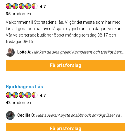
4.7
35
omdömen
Välkommen till Storstadens lås. Vi gör det mesta som har med
lås att göra och har även låsjour dygnet runt alla dagar i veckan!
Vår välsorterade butik har öppet måndag-torsdag 08-17 och
fredagar 08-15...
Lotte A
:
Här kan de sina grejer! Kompetent och trevligt bemötande.
Få prisförslag
Björkhagens Lås
4.7
42
omdömen
Cecilia Ö
:
Helt suverän! Bytte snabbt och smidigt låset samt kom med bra tips. Rekommenderas varmt!
Få prisförslag