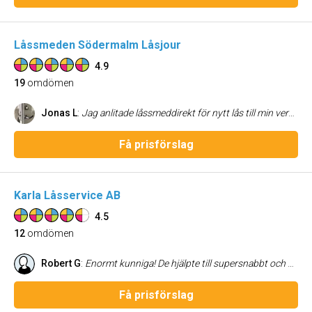
Låssmeden Södermalm Låsjour
4.9
19
omdömen
Jonas L
:
Jag anlitade låssmeddirekt för nytt lås till min verksamhet och är mycket nöjd med både service och resultat. Snabbt, proffesionellt och pålitligt, rekommenderas starkt.
Få prisförslag
Karla Låsservice AB
4.5
12
omdömen
Robert G
:
Enormt kunniga! De hjälpte till supersnabbt och var mycket billigare än andra som offererade.
Få prisförslag