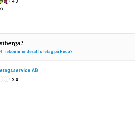
4.3
n
ästberga?
ett
rekommenderat företag på Reco?
etagsservice AB
2.0