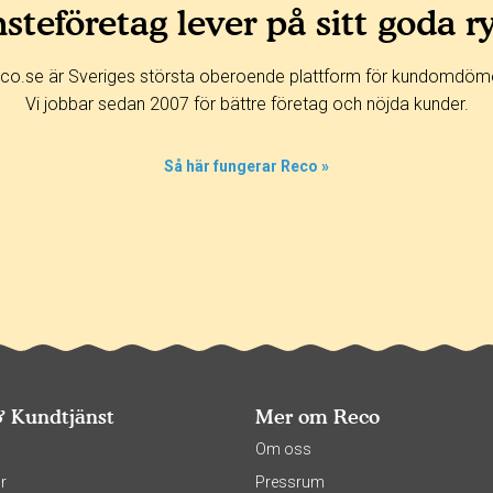
steföretag lever på sitt goda r
co.se är Sveriges största oberoende plattform för kundomdöm
Vi jobbar sedan 2007 för bättre företag och nöjda kunder.
Så här fungerar Reco »
& Kundtjänst
Mer om Reco
s
Om oss
r
Pressrum