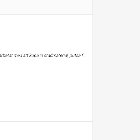
h mycket mer. Samtliga medarbetare har ett profit bemötande. Kan varmt rekommendera firman.