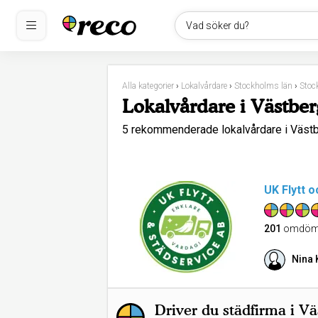
Vad söker du?
Alla kategorier
›
Lokalvårdare
›
Stockholms län
›
Stoc
Lokalvårdare i Västber
5 rekommenderade lokalvårdare i Väst
UK Flytt 
201
omdöm
Nina 
Driver du städfirma i V