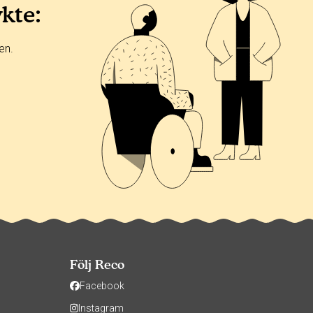
ykte:
en.
Följ Reco
Facebook
Instagram