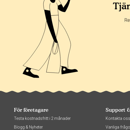
Tjän
Re
För företagare
Support 
Testa kostnadsfritt i 2 månader
Kontakta os
Blogg & Nyheter
Vanliga frågo