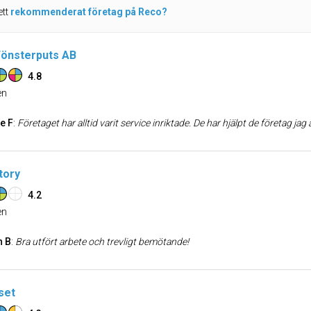
ett
rekommenderat företag på Reco?
önsterputs AB
4.8
n
e F
:
Företaget har alltid varit service inriktade. De har hjälpt de företag jag arbetat med att köpa in städmaterial, putsa fönster, flyttstädning oc
tory
4.2
n
n B
:
Bra utfört arbete och trevligt bemötande!
set