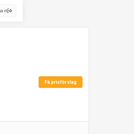
a in
Få prisförslag