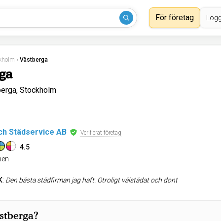
För företag
Logg
kholm
›
Västberga
ga
berga, Stockholm
och Städservice AB
Verifierat företag
4.5
en
K
:
Den bästa städfirman jag haft. Otroligt välstädat och dont
ästberga?