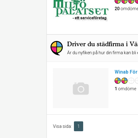
20
omdöme
Driver du städfirma i V
Är du nyfiken på hur din firma kan bli 
Winab För
1
omdöme
Visa sida:
1