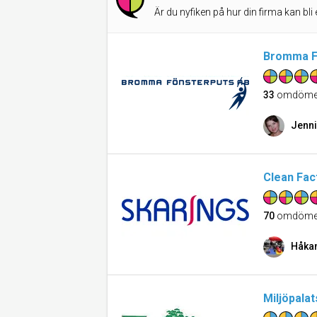
Är du nyfiken på hur din firma kan bli 
Bromma F
33
omdöme
Jenni
Clean Fac
70
omdöme
Håka
Miljöpalat