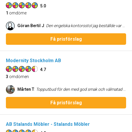
5.0
1
omdöme
Göran Bertil J
:
Den engelska kontorsstol jag beställde var en kopia av samma stol jag hade i mer än 25 år, satt i den varje dag vid datorn. Men den nya stolen var uppdaterad och bättre i flera avseenden, bl.a. beträffande mekanismen för att höja och sänka stolen och själva hjulen. Köpet genomfördes på bästa sätt, mycket bra kontakt med företaget både vid köpet och leveransen. Och stolen var väl paketerad och kom fram utan en skråma. Både stolen och företaget kan rekommenderas och får högsta betyg!
Få prisförslag
Modernity Stockholm AB
4.7
3
omdömen
Mårten T
:
Topputbud för den med god smak och välmatad plånbok och som en del i den gyllene trianglen (Nordiska Galleriet,, Modernity och Jacksons.
Få prisförslag
AB Stalands Möbler - Stalands Möbler