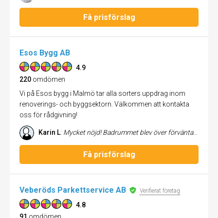
Få prisförslag
Esos Bygg AB
4.9
220
omdömen
Vi på Esos bygg i Malmö tar alla sorters uppdrag inom
renoverings- och byggsektorn. Välkommen att kontakta
oss för rådgivning!
Karin L
:
Mycket nöjd! Badrummet blev över förväntan och allt har gått smidigt under byggtiden. Har hela tiden hört av sig och berättat vad som händer och stämt av materialval m.m. Rekommenderar verkligen!
Få prisförslag
Veberöds Parkettservice AB
Verifierat företag
4.8
91
omdömen