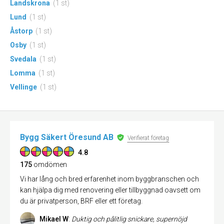
Landskrona
(1 st)
Lund
(1 st)
Åstorp
(1 st)
Osby
(1 st)
Svedala
(1 st)
Lomma
(1 st)
Vellinge
(1 st)
Bygg Säkert Öresund AB
Verifierat företag
4.8
175
omdömen
Vi har lång och bred erfarenhet inom byggbranschen och
kan hjälpa dig med renovering eller tillbyggnad oavsett om
du är privatperson, BRF eller ett företag.
Mikael W
:
Duktig och pålitlig snickare, supernöjd