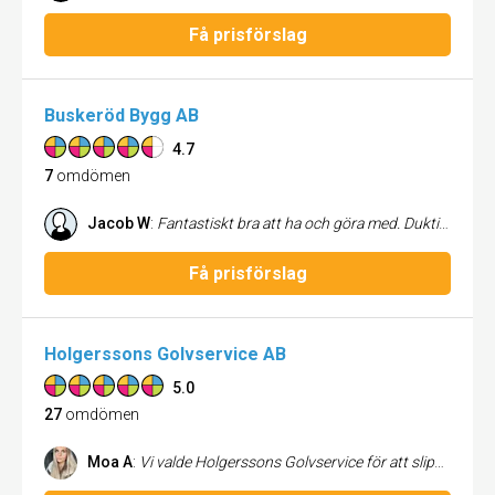
Få prisförslag
Buskeröd Bygg AB
4.7
7
omdömen
Jacob W
:
Fantastiskt bra att ha och göra med. Duktiga noggranna och med stort kundfokus.
Få prisförslag
Holgerssons Golvservice AB
5.0
27
omdömen
Moa A
:
Vi valde Holgerssons Golvservice för att slipa och lacka om vårt golv. Vi hade även en fuktskada i golvet där vi behövde byta några stavar. Golvet blev som nytt efter att Christian hade varit här. Det är så fint nu! Svårt att tro att det är samma golv. Vi hade bra kontakt under hela processen. Innan, under och efter arbetet. Vi är mycket nöjda.