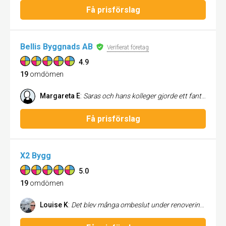
Få prisförslag
Bellis Byggnads AB
Verifierat företag
4.9
19
omdömen
Margareta E
:
Saras och hans kolleger gjorde ett fantastiskt fint jobb med och runt vår kolonistuga. De byggde en kattgård, anlade en stengång, la nytt takpapp på taket och nätade in hela tomten. Mycket proffsigt utfört. Dessutom är de mycket trevliga, och tydliga. Jag rekommenderar dem varmt och ska absolut anlita dem igen vid behov. Margareta
Få prisförslag
X2 Bygg
5.0
19
omdömen
Louise K
:
Det blev många ombeslut under renoveringen av både kök och badrum, som X2 bygg var flexibla med. Var noga att förklara varför inte alla mina idéer var fullt genomförbara men resultatet blev ändå det bästa.