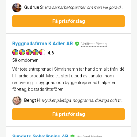
Gudrun S
:
Bra samarbetspartner om man vill göra delar av jobbet själv. Deras jobb är bra, punktligt och korrekt på alla sätt och vis. Ett tillförlitligt seriöst och kunnigt hantverksföretag jag gärna rekommenderar. Proffesionella hela vägen från kontakt, punktlighet och utförande till fakturering.
Få prisförslag
Byggnadsfirma K.Adler AB
Verifierat företag
4.6
59
omdömen
Vår totalentreprenad i Simrishamn tar hand om allt från idé
till färdig produkt. Med ett stort utbud av tjänster inom
renovering, tillbyggnad och byggentreprenad hjälper vi
företag, bostadsrättsföreni...
Bengt H
:
Mycket pålitliga, noggranna, duktiga och trevliga.
Få prisförslag
Sundets Golvslipning AB