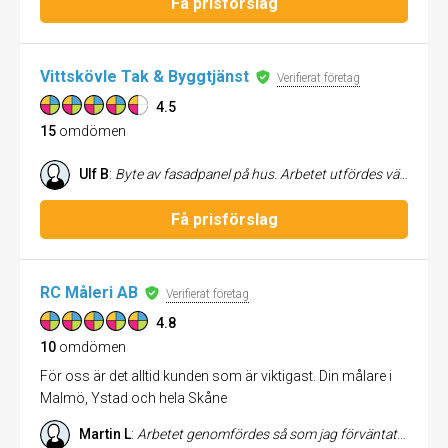
Få prisförslag
Vittskövle Tak & Byggtjänst
Verifierat företag
4.5
15
omdömen
Ulf B
:
Byte av fasadpanel på hus. Arbetet utfördes väldigt snabbt och bra. De var alltid vänliga och lyssnade på mina frågor. Jag har fått ett mycket bra intryck av Vittskövle Tak &Byggtjänst..
Få prisförslag
RC Måleri AB
Verifierat företag
4.8
10
omdömen
För oss är det alltid kunden som är viktigast. Din målare i
Malmö, Ystad och hela Skåne
Martin L
:
Arbetet genomfördes så som jag förväntat mig! Noggranna i sin profession, snyggt resultat. Kostar något mer, men kvalité vill man ju ha!