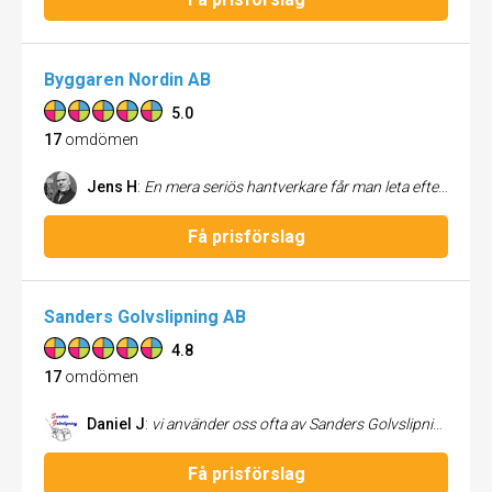
Byggaren Nordin AB
5.0
17
omdömen
Jens H
:
En mera seriös hantverkare får man leta efter helt klart , extremt noggran och proffsig , jag kommer att anlita dom för allt som ska fixas hos oss
Få prisförslag
Sanders Golvslipning AB
4.8
17
omdömen
Daniel J
:
vi använder oss ofta av Sanders Golvslipning i vår egen verksamhet. Det är ett tryggt företag som utför arbetet helt efter önskemål. Slutresultatet är alltid det som utlovas! Finns ingenting att klaga på här!
Få prisförslag