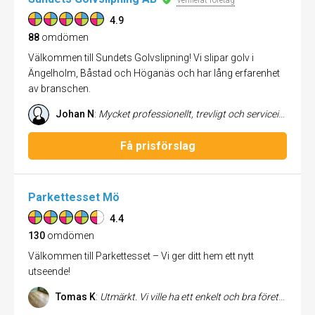
Verifierat företag
4.9
88
omdömen
Välkommen till Sundets Golvslipning! Vi slipar golv i
Ängelholm, Båstad och Höganäs och har lång erfarenhet
av branschen.
Johan N
:
Mycket professionellt, trevligt och serviceinriktat bemötande. Daniel har stark yrkesstolthet och kompetens avspeglade sig på resultatet som var 5 av 5 möjliga. Jag kan verkligen rekommendera honom!
Få prisförslag
Parkettesset Mö
4.4
130
omdömen
Välkommen till Parkettesset – Vi ger ditt hem ett nytt
utseende!
Tomas K
:
Utmärkt. Vi ville ha ett enkelt och bra företag som slipade vårt 100 meter fiskbenparkett. Vi hade ingen koll på hur eller vad man gör men de gjorde allt åt oss och kom när de skulle och blev klara i tid. Dessutom gjorde de om ett rum , inte för att vi klagade utan för att de inte var nöjda själva. De löste allt med rotavdraget med. Rekommenderas