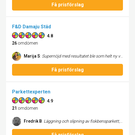
Få prisförslag
F&D Damaju Städ
4.8
26
omdömen
Marija S
:
Supernöjd med resultatet ble som helt ny vagn samt att det gick snabbt och få hem då det även va två vagnar en firma jag starkt kan rekommendera !!!
Få prisförslag
Parkettexperten
4.9
21
omdömen
Fredrik B
:
Läggning och slipning av fiskbensparkett, utfördes mycket noggrant och man kom med bra lösningar och förslag. Jag hade höga förväntningar vilka uppfylldes helt, allt gick dessutom enligt tidsplanen som vi kom överens om. Jag rekommenderar verkligen företaget.
Få prisförslag