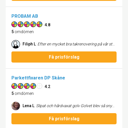
PROBAM AB
4.8
5
omdömen
Filiph L
:
Efter en mycket bra takrenovering på vår stugby vill vi varmt rekommendera detta byggföretag. Trots maximal otur med vädret så levererades arbetet enligt bestämd tid. Vi är mycket nöjda och ser fram emot ett långt samarbete med PROBAM AB. Mvh Bergakungen Stugby i Osby
Få prisförslag
Parkettfixaren DP Skåne
4.2
5
omdömen
Lena L
:
Slipat och hårdvaxat golv Golvet blev så snyggt,helt nöjd. Mycket nöjd med allt från beställning till färdigt golv Väldigt trevliga, god service.
Få prisförslag