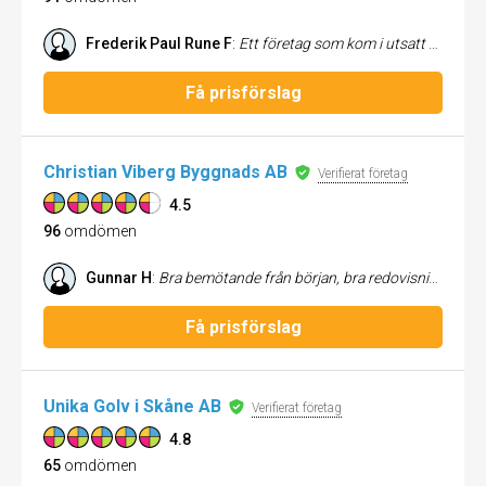
Frederik Paul Rune F
:
Ett företag som kom i utsatt tid och genomförde jobbet väldigt proffsigt. Skulle förutom lägga ett nytt golv slipa ett gammalt som dessutom behövdes lagas på cirka 1 kvm, syntes inte att det var lagat när de var klara!
Få prisförslag
Christian Viberg Byggnads AB
Verifierat företag
4.5
96
omdömen
Gunnar H
:
Bra bemötande från början, bra redovisning av arbetet löpande under tiden. Mycket duktiga och kunniga arbetare. Kan rekomdera detta byggföretag.
Få prisförslag
Unika Golv i Skåne AB
Verifierat företag
4.8
65
omdömen