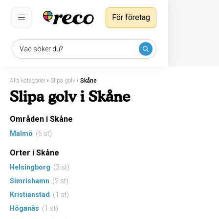
För företag
Vad söker du?
Alla kategorier
›
Slipa golv
›
Skåne
Slipa golv i Skåne
Områden i Skåne
Malmö
(6 st)
Orter i Skåne
Helsingborg
(3 st)
Simrishamn
(2 st)
Kristianstad
(1 st)
Höganäs
(1 st)