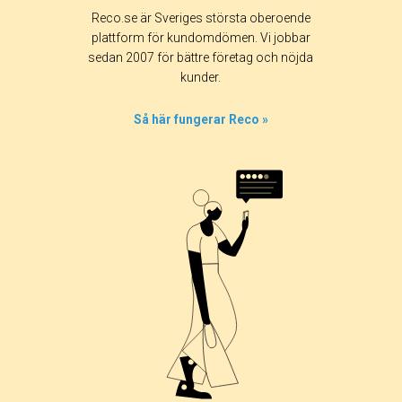
Betyg & tidpunkt:
Reco.se är Sveriges största oberoende
Alla
365 dagar
90 dagar
30 dagar
plattform för kundomdömen. Vi jobbar
sedan 2007 för bättre företag och nöjda
25%
kunder.
75%
0%
Så här fungerar Reco »
0%
0%