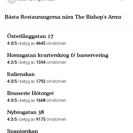
Bästa Restaurangerna nära The Bishop's Arms
Österlånggatan 17
4.0/5
i betyg av
4645
omdömen
Hornsgatan kvarterskrog & barservering
4.3/5
i betyg av
1594
omdömen
Italienskan
4.0/5
i betyg av
1792
omdömen
Brasserie Hötorget
4.0/5
i betyg av
1668
omdömen
Nybrogatan 38
4.3/5
i betyg av
9175
omdömen
Spanjorskan