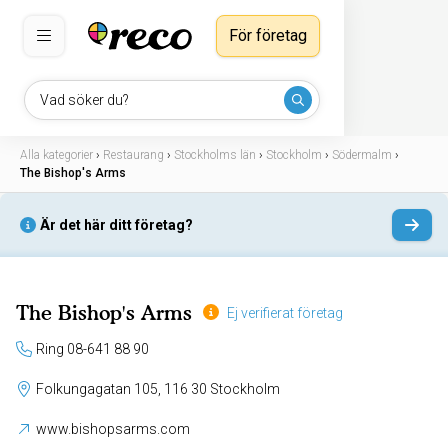
För företag
Vad söker du?
Alla kategorier
›
Restaurang
›
Stockholms län
›
Stockholm
›
Södermalm
›
The Bishop's Arms
Är det här ditt företag?
The Bishop's Arms
Ej verifierat företag
Ring 08-641 88 90
Folkungagatan 105, 116 30 Stockholm
www.bishopsarms.com