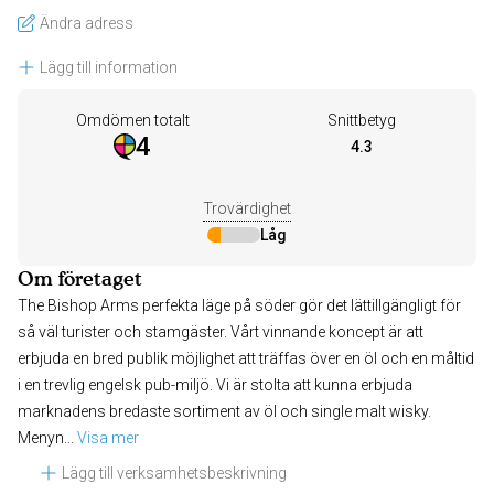
Ändra adress
Lägg till information
Omdömen totalt
Snittbetyg
4
4.3
Trovärdighet
Låg
Om företaget
The Bishop Arms perfekta läge på söder gör det lättillgängligt för
så väl turister och stamgäster. Vårt vinnande koncept är att
erbjuda en bred publik möjlighet att träffas över en öl och en måltid
i en trevlig engelsk pub-miljö. Vi är stolta att kunna erbjuda
marknadens bredaste sortiment av öl och single malt wisky.
Menyn
... 
Visa mer
Lägg till verksamhetsbeskrivning