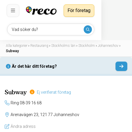
För företag
Vad söker du?
Alla kategorier
›
Restaurang
›
Stockholms län
›
Stockholm
›
Johanneshov
›
Subway
Är det här ditt företag?
Subway
Ej verifierat företag
Ring 08-39 16 68
Arenavägen 23, 121 77 Johanneshov
Ändra adress