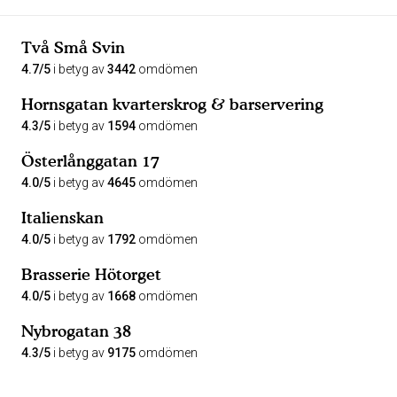
Två Små Svin
4.7/5
i betyg av
3442
omdömen
Hornsgatan kvarterskrog & barservering
4.3/5
i betyg av
1594
omdömen
Österlånggatan 17
4.0/5
i betyg av
4645
omdömen
Italienskan
4.0/5
i betyg av
1792
omdömen
Brasserie Hötorget
4.0/5
i betyg av
1668
omdömen
Nybrogatan 38
4.3/5
i betyg av
9175
omdömen