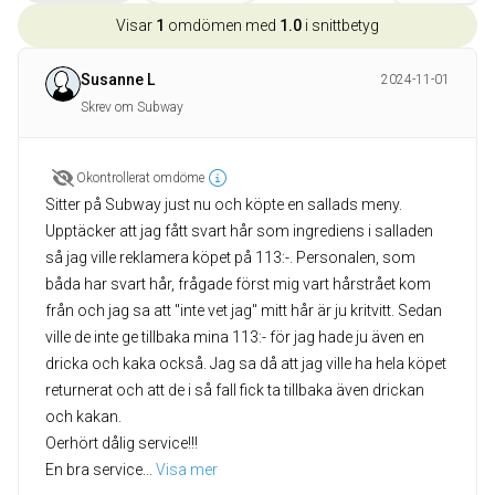
Visar
1
omdömen med
1.0
i snittbetyg
Susanne L
2024-11-01
Skrev om Subway
Okontrollerat omdöme
Sitter på Subway just nu och köpte en sallads meny.
Upptäcker att jag fått svart hår som ingrediens i salladen
så jag ville reklamera köpet på 113:-. Personalen, som
båda har svart hår, frågade först mig vart hårstrået kom
från och jag sa att "inte vet jag" mitt hår är ju kritvitt. Sedan
ville de inte ge tillbaka mina 113:- för jag hade ju även en
dricka och kaka också. Jag sa då att jag ville ha hela köpet
returnerat och att de i så fall fick ta tillbaka även drickan
och kakan.
Oerhört dålig service!!!
En bra service
... 
Visa mer