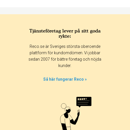
Tjänsteföretag lever på sitt goda
rykte:
Betyg & tidpunkt:
Reco.se är Sveriges största oberoende
Alla
365 dagar
90 dagar
30 dagar
plattform för kundomdömen. Vi jobbar
sedan 2007 för bättre företag och nöjda
0%
kunder.
0%
0%
Så här fungerar Reco »
0%
100%